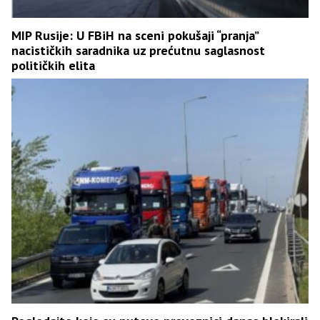
MIP Rusije: U FBiH na sceni pokušaji “pranja”
nacističkih saradnika uz prećutnu saglasnost
političkih elita