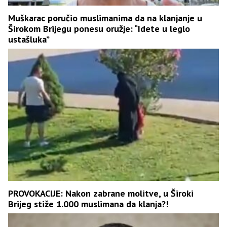
Muškarac poručio muslimanima da na klanjanje u
Širokom Brijegu ponesu oružje: “Idete u leglo
ustašluka”
PROVOKACIJE: Nakon zabrane molitve, u Široki
Brijeg stiže 1.000 muslimana da klanja?!