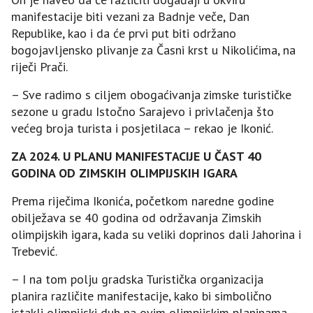
manifestacije biti vezani za Badnje veče, Dan
Republike, kao i da će prvi put biti održano
bogojavljensko plivanje za Časni krst u Nikolićima, na
riječi Prači.
– Sve radimo s ciljem obogaćivanja zimske turističke
sezone u gradu Istočno Sarajevo i privlačenja što
većeg broja turista i posjetilaca – rekao je Ikonić.
ZA 2024. U PLANU MANIFESTACIЈE U ČAST 40
GODINA OD ZIMSKIH OLIMPIЈSKIH IGARA
Prema riječima Ikonića, početkom naredne godine
obilježava se 40 godina od održavanja Zimskih
olimpijskih igara, kada su veliki doprinos dali Јahorina i
Trebević.
– I na tom polju gradska Turistička organizacija
planira različite manifestacije, kako bi simbolično
istakli olimpijski duh na ovim olimpijskim planinama –