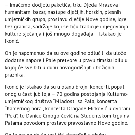
– Imaćemo dodjelu paketića, trku Djeda Mrazeva i
humanitarni bazar, nastupe dječijih, horskih, plesnih i
umjetničkih grupa, proslavu dječije Nove godine, igre
bez granica, sadržaje koji se tiču tradicije i njegovanja
kulture sjećanja i još mnogo događaja – istakao je
Ikonić.
On je napomenuo da su ove godine odlučili da ulože
dodatne napore i Pale pretvore u pravu zimsku idilu u
kojoj će sve biti u duhu novogodišnjih i božićnih
praznika.
Ikonić je istakao da su u planu brojni koncerti, poput
onog u čast jubileja – 70 godina postojanja Kulturno-
umjetničkog društva “Mladost” sa Pala, koncerta
“Kamernog hora”, koncerta Dragane Mirković u dvorani
“Peki”, te Danice Crnogorčević na Studentskom trgu na
Palama povodom proslave pravoslavne Nove godine.
On je naveo da će različiti događaji u okviru