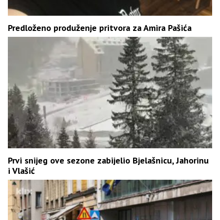
Predloženo produženje pritvora za Amira Pašića
Prvi snijeg ove sezone zabijelio Bjelašnicu, Jahorinu
i Vlašić