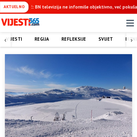
e informiše objektivno, već pokušava da ospori vodovod na Vučijak
AKTUELNO
‹
›
VIJESTI
REGIJA
REFLEKSIJE
SVIJET
BIZN