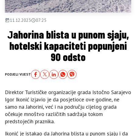
11.12.2023
07:25
Јahorina blista u punom sjaju,
hotelski kapaciteti popunjeni
9O odsto
PODJELI VIJEST
Direktor Turističke organizacije grada Istočno Sarajevo
Igor Ikonić izjavio je da posjetioce ove godine, ne
samo na Јahorini, već i na području cijelog grada
očekuje mnoštvo različitih sadržaja tokom
predstojećih praznika.
Ikonić je istakao da Јahorina blista u punom sjaju i da