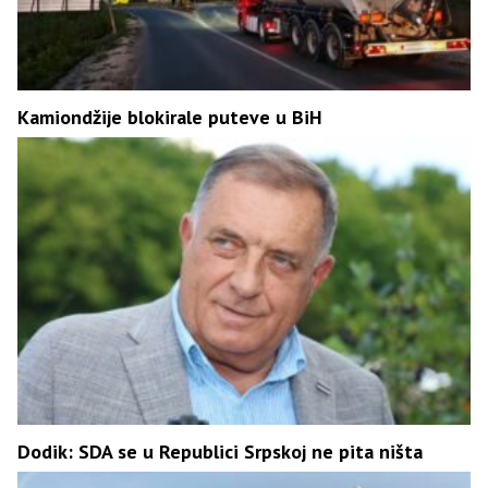
Kamiondžije blokirale puteve u BiH
Dodik: SDA se u Republici Srpskoj ne pita ništa