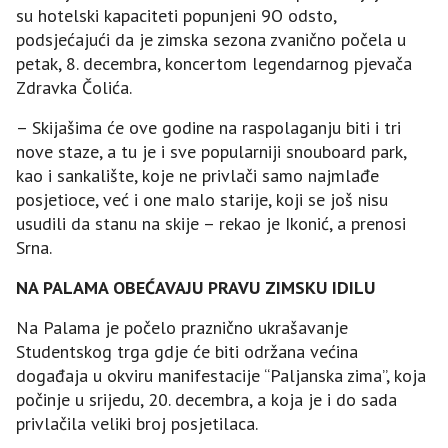
su hotelski kapaciteti popunjeni 9O odsto,
podsjećajući da je zimska sezona zvanično počela u
petak, 8. decembra, koncertom legendarnog pjevača
Zdravka Čolića.
– Skijašima će ove godine na raspolaganju biti i tri
nove staze, a tu je i sve popularniji snouboard park,
kao i sankalište, koje ne privlači samo najmlađe
posjetioce, već i one malo starije, koji se još nisu
usudili da stanu na skije – rekao je Ikonić, a prenosi
Srna.
NA PALAMA OBEĆAVAЈU PRAVU ZIMSKU IDILU
Na Palama je počelo praznično ukrašavanje
Studentskog trga gdje će biti održana većina
događaja u okviru manifestacije “Paljanska zima”, koja
počinje u srijedu, 20. decembra, a koja je i do sada
privlačila veliki broj posjetilaca.