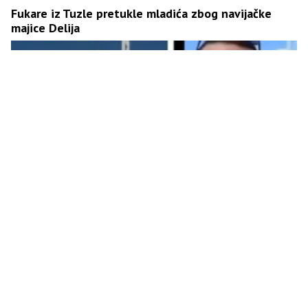
Fukare iz Tuzle pretukle mladića zbog navijačke
majice Delija
Pozivali na obračun s Hrvatima: Mudžahedini
uhapšeni zbog incidenta kod HVO spomenika