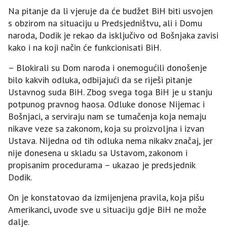
Na pitanje da li vjeruje da će budžet BiH biti usvojen
s obzirom na situaciju u Predsjedništvu, ali i Domu
naroda, Dodik je rekao da isključivo od Bošnjaka zavisi
kako i na koji način će funkcionisati BiH.
– Blokirali su Dom naroda i onemogućili donošenje
bilo kakvih odluka, odbijajući da se riješi pitanje
Ustavnog suda BiH. Zbog svega toga BiH je u stanju
potpunog pravnog haosa. Odluke donose Nijemac i
Bošnjaci, a serviraju nam se tumačenja koja nemaju
nikave veze sa zakonom, koja su proizvoljna i izvan
Ustava. Nijedna od tih odluka nema nikakv značaj, jer
nije donesena u skladu sa Ustavom, zakonom i
propisanim procedurama – ukazao je predsjednik
Dodik.
On je konstatovao da izmijenjena pravila, koja pišu
Amerikanci, uvode sve u situaciju gdje BiH ne može
dalje.