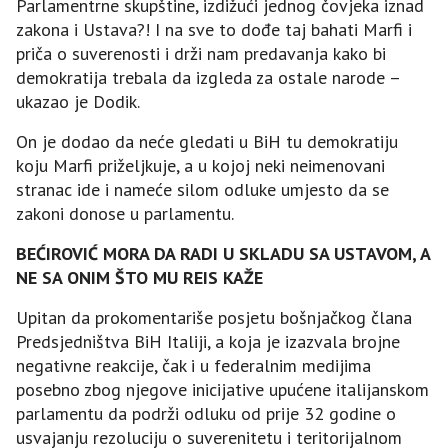
Parlamentrne skupštine, izdižući jednog čovjeka iznad
zakona i Ustava?! I na sve to dođe taj bahati Marfi i
priča o suverenosti i drži nam predavanja kako bi
demokratija trebala da izgleda za ostale narode –
ukazao je Dodik.
On je dodao da neće gledati u BiH tu demokratiju
koju Marfi priželjkuje, a u kojoj neki neimenovani
stranac ide i nameće silom odluke umjesto da se
zakoni donose u parlamentu.
BEĆIROVIĆ MORA DA RADI U SKLADU SA USTAVOM, A
NE SA ONIM ŠTO MU REIS KAŽE
Upitan da prokomentariše posjetu bošnjačkog člana
Predsjedništva BiH Italiji, a koja je izazvala brojne
negativne reakcije, čak i u federalnim medijima
posebno zbog njegove inicijative upućene italijanskom
parlamentu da podrži odluku od prije 32 godine o
usvajanju rezoluciju o suverenitetu i teritorijalnom