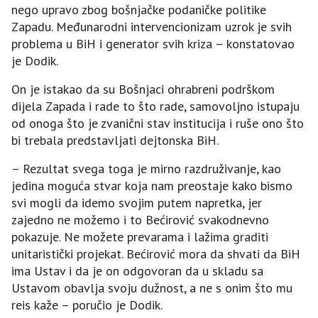
nego upravo zbog bošnjačke podaničke politike
Zapadu. Međunarodni intervencionizam uzrok je svih
problema u BiH i generator svih kriza – konstatovao
je Dodik.
On je istakao da su Bošnjaci ohrabreni podrškom
dijela Zapada i rade to što rade, samovoljno istupaju
od onoga što je zvanični stav institucija i ruše ono što
bi trebala predstavljati dejtonska BiH.
– Rezultat svega toga je mirno razdruživanje, kao
jedina moguća stvar koja nam preostaje kako bismo
svi mogli da idemo svojim putem napretka, jer
zajedno ne možemo i to Bećirović svakodnevno
pokazuje. Ne možete prevarama i lažima graditi
unitaristički projekat. Bećirović mora da shvati da BiH
ima Ustav i da je on odgovoran da u skladu sa
Ustavom obavlja svoju dužnost, a ne s onim što mu
reis kaže – poručio je Dodik.