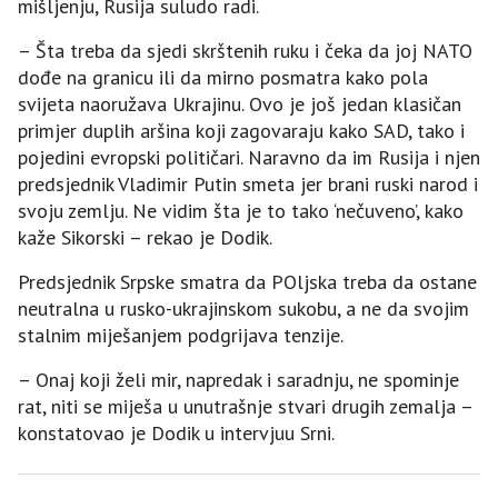
mišljenju, Rusija suludo radi.
– Šta treba da sjedi skrštenih ruku i čeka da joj NATO
dođe na granicu ili da mirno posmatra kako pola
svijeta naoružava Ukrajinu. Ovo je još jedan klasičan
primjer duplih aršina koji zagovaraju kako SAD, tako i
pojedini evropski političari. Naravno da im Rusija i njen
predsjednik Vladimir Putin smeta jer brani ruski narod i
svoju zemlju. Ne vidim šta je to tako ‘nečuveno’, kako
kaže Sikorski – rekao je Dodik.
Predsjednik Srpske smatra da POljska treba da ostane
neutralna u rusko-ukrajinskom sukobu, a ne da svojim
stalnim miješanjem podgrijava tenzije.
– Onaj koji želi mir, napredak i saradnju, ne spominje
rat, niti se miješa u unutrašnje stvari drugih zemalja –
konstatovao je Dodik u intervjuu Srni.