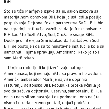
BiH
Što se tiče Marfijeve izjave da je, nakon izazova sa
materijalnom obnovom BiH, koja je uslijedila poslije
potpisivanja Dejtona, fokus partnerstva SAD i BiH bio
na izgradnji institucija važnih za dalje funkcionisanje
BiH kao što Tužilaštvo, Sud, Oružane snage BiH…,
Dodik je u intervjuu Srni istakao da Tužilaštvo i Sud
BiH ne postoje i da su to neustavne institucije koje su
nametnuli i njima upravljaju Amerikanci, kako je to i
sam Marfi rekao.
– U njima rade ljudi koji izvršavaju naloge
Amerikanaca, koji nemaju ništa sa pravom i pravdom.
Američki ambasador Marfi je najviše doprinio
rasturanju dejtonske BiH. Republika Srpska učinila je
sve da sačuva dejtonsku, ustavnu, samostalnu BiH, a
oni su nam silom nastojali da podmetnu ono na šta
nismo i nikada nećemo pristati, dajući podršku
Bošnjacima da razvijaju svoju ideju unitarnog pokreta,