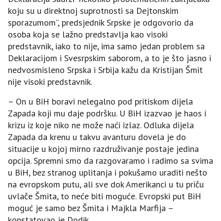
koju su u direktnoj suprotnosti sa Dejtonskim
sporazumom”, predsjednik Srpske je odgovorio da
osoba koja se lažno predstavlja kao visoki
predstavnik, iako to nije, ima samo jedan problem sa
Deklaracijom i Svesrpskim saborom, a to je što jasno i
nedvosmisleno Srpska i Srbija kažu da Kristijan Šmit
nije visoki predstavnik.
– On u BiH boravi nelegalno pod pritiskom dijela
Zapada koji mu daje podršku. U BiH izazvao je haos i
krizu iz koje niko ne može naći izlaz. Odluka dijela
Zapada da krenu u takvu avanturu dovela je do
situacije u kojoj mirno razdruživanje postaje jedina
opcija. Spremni smo da razgovaramo i radimo sa svima
u BiH, bez stranog uplitanja i pokušamo uraditi nešto
na evropskom putu, ali sve dok Amerikanci u tu priču
uvlače Šmita, to neće biti moguće. Evropski put BiH
moguć je samo bez Šmita i Majkla Marfija –
konstatovao je Dodik.