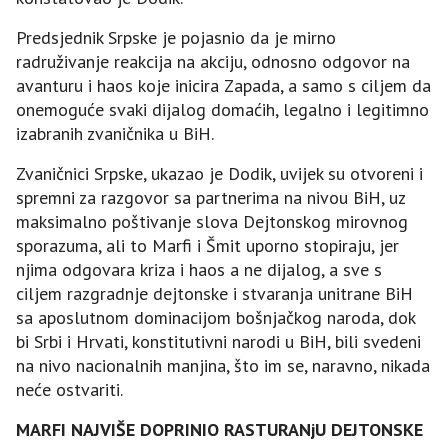
Predsjednik Srpske je pojasnio da je mirno
radruživanje reakcija na akciju, odnosno odgovor na
avanturu i haos koje inicira Zapada, a samo s ciljem da
onemoguće svaki dijalog domaćih, legalno i legitimno
izabranih zvaničnika u BiH.
Zvaničnici Srpske, ukazao je Dodik, uvijek su otvoreni i
spremni za razgovor sa partnerima na nivou BiH, uz
maksimalno poštivanje slova Dejtonskog mirovnog
sporazuma, ali to Marfi i Šmit uporno stopiraju, jer
njima odgovara kriza i haos a ne dijalog, a sve s
ciljem razgradnje dejtonske i stvaranja unitrane BiH
sa aposlutnom dominacijom bošnjačkog naroda, dok
bi Srbi i Hrvati, konstitutivni narodi u BiH, bili svedeni
na nivo nacionalnih manjina, što im se, naravno, nikada
neće ostvariti.
MARFI NAЈVIŠE DOPRINIO RASTURANjU DEЈTONSKE