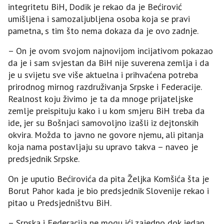
integritetu BiH, Dodik je rekao da je Bećirović
umišljena i samozaljubljena osoba koja se pravi
pametna, s tim što nema dokaza da je ovo zadnje.
– On je ovom svojom najnovijom incijativom pokazao
da je i sam svjestan da BiH nije suverena zemlja i da
je u svijetu sve više aktuelna i prihvaćena potreba
prirodnog mirnog razdruživanja Srpske i Federacije.
Realnost koju živimo je ta da mnoge prijateljske
zemlje preispituju kako i u kom smjeru BiH treba da
ide, jer su Bošnjaci samovoljno izašli iz dejtonskih
okvira. Možda to javno ne govore njemu, ali pitanja
koja nama postavljaju su upravo takva – naveo je
predsjednik Srpske.
On je uputio Bećirovića da pita Željka Komšića šta je
Borut Pahor kada je bio predsjednik Slovenije rekao i
pitao u Predsjedništvu BiH.
– Srpska i Federacija ne mogu ići zajedno dok jedan