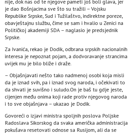
nije, dok nas od te njegove pameti još boli glava, jer
je dao Bošnjacima sve što su tražili – Vojsku
Republike Srpske, Sud i Tužilaštvo, indirektne poreze,
obavještajnu službu, čime se sam i hvalio u Zenici na
Političkoj akademiji SDA – naglasio je predsjednik
Srpske.
Za Ivanića, rekao je Dodik, odbrana srpskih nacionalnih
interesa je nepoznat pojam, a dodvoravanje strancima
uvijek mu je bilo bliže i draže.
– Objašnjavati nešto tako nadmenoj osobi koja misli
da je iznad svih, pa i iznad svog naroda, i očekivati to
da shvati je suvišno i suludo.On je baš tu gdje jeste,
cijenjen među onima koji rade protiv njegovog naroda
i to sve objašnjava – ukazao je Dodik.
Govoreći o izjavi ministra spoljnih poslova Poljske
Radoslava Sikorskog da svaka američka administracija
pokušava resetovati odnose sa Rusijom, ali da se