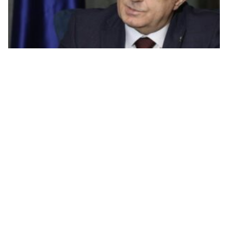
Dodik čestitao Janši: Pred nama je vrijeme bolje
saradnje i snažnijih veza