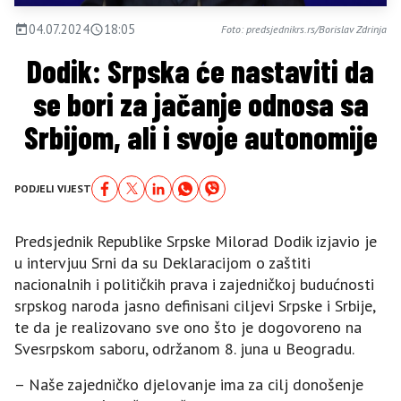
04.07.2024
18:05
Foto: predsjednikrs.rs/Borislav Zdrinja
Dodik: Srpska će nastaviti da
se bori za jačanje odnosa sa
Srbijom, ali i svoje autonomije
PODJELI VIJEST
Predsjednik Republike Srpske Milorad Dodik izjavio je
u intervjuu Srni da su Deklaracijom o zaštiti
nacionalnih i političkih prava i zajedničkoj budućnosti
srpskog naroda jasno definisani ciljevi Srpske i Srbije,
te da je realizovano sve ono što je dogovoreno na
Svesrpskom saboru, održanom 8. juna u Beogradu.
– Naše zajedničko djelovanje ima za cilj donošenje