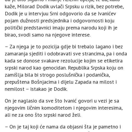
kaže, Milorad Dodik uvlači Srpsku u rizik, bez potrebe,
Dodik je u intervjuu Srni odgovorio da se Ivanićev
pojam dužnosti predsjednika i odgovornosti koju
politički predstavnici imaju prema narodu koji ih je
birao, svodi samo na njegove interese.
– Za njega je to pozicija gdje bi trebalo lagano i bez
zamaranja sjediti i odobravati sve strancima, pa i onda
kada se donose svakave rezolucije kojim se etiketira
srpski narod kao genocidan. Republika Srpska koju on
zamišlja bila bi strogo poslušnička i podanička,
prepuštena Bošnjacima i dijelu Zapada na milost i
nemilost – istakao je Dodik.
On je naglasio da sve što Ivanić govori u vezi je sa
njegovim ličnim komoditetom i njegovim interesima,
ali ne za ono što srpski narod želi.
– On je taj koji će nama da objasni šta je pametno i