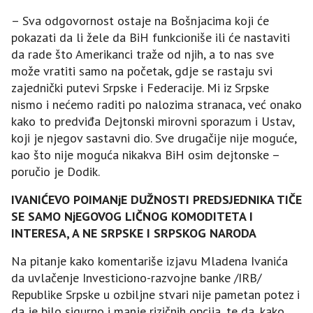
– Sva odgovornost ostaje na Bošnjacima koji će
pokazati da li žele da BiH funkcioniše ili će nastaviti
da rade što Amerikanci traže od njih, a to nas sve
može vratiti samo na početak, gdje se rastaju svi
zajednički putevi Srpske i Federacije. Mi iz Srpske
nismo i nećemo raditi po nalozima stranaca, već onako
kako to predviđa Dejtonski mirovni sporazum i Ustav,
koji je njegov sastavni dio. Sve drugačije nije moguće,
kao što nije moguća nikakva BiH osim dejtonske –
poručio je Dodik.
IVANIĆEVO POIMANjE DUŽNOSTI PREDSЈEDNIKA TIČE
SE SAMO NjEGOVOG LIČNOG KOMODITETA I
INTERESA, A NE SRPSKE I SRPSKOG NARODA
Na pitanje kako komentariše izjavu Mladena Ivanića
da uvlačenje Investiciono-razvojne banke /IRB/
Republike Srpske u ozbiljne stvari nije pametan potez i
da je bilo sigurno i manje rizičnih opcija, te da, kako