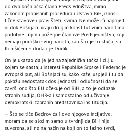
od dva bošnjačka člana Predsjedništva, mimo
zakonom propisanih procedura i Ustava BiH, iznosi
lične stavove i pravi štetu svima. Ne može ići naprijed
ni dok Bošnjaci biraju drugim konstitutivnim narodima
podobne i njima poželjne članove Predsjedništva, koji
nemaju podršku svog naroda, kao što je to slučaj sa
Komšićem – dodao je Dodik.
On je ukazao da je jedina zajednička tačka i cilj u
kojem se sastaju interesi Republike Srpske i Federacije
evropski put, ali Bošnjaci su, kako kaže, uspjeli i tu da
pokažu nedostatak dosljednosti i odlučnosti da se
završi ono što EU očekuje od BiH, a to je odlazak
stranih sudija, OHR-a i samostalno odlučivanje
demokratski izabranih predstavnika insititucija.
– Što se tiče Bećirovića i ove njegove incijative,
moram da se složim samo u tvrdnji da BiH nije
suverena, ali ne na način na koji on to lažno tvrdi,