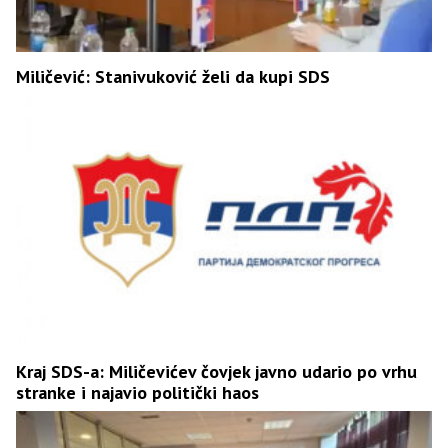
Miličević: Stanivuković želi da kupi SDS
Kraj SDS-a: Miličevićev čovjek javno udario po vrhu
stranke i najavio politički haos