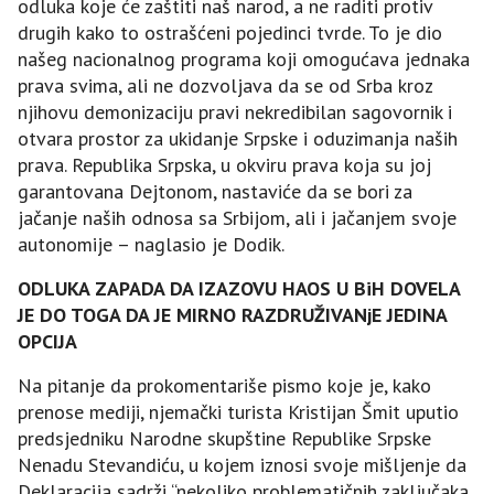
odluka koje će zaštiti naš narod, a ne raditi protiv
drugih kako to ostrašćeni pojedinci tvrde. To je dio
našeg nacionalnog programa koji omogućava jednaka
prava svima, ali ne dozvoljava da se od Srba kroz
njihovu demonizaciju pravi nekredibilan sagovornik i
otvara prostor za ukidanje Srpske i oduzimanja naših
prava. Republika Srpska, u okviru prava koja su joj
garantovana Dejtonom, nastaviće da se bori za
jačanje naših odnosa sa Srbijom, ali i jačanjem svoje
autonomije – naglasio je Dodik.
ODLUKA ZAPADA DA IZAZOVU HAOS U BiH DOVELA
ЈE DO TOGA DA ЈE MIRNO RAZDRUŽIVANjE ЈEDINA
OPCIЈA
Na pitanje da prokomentariše pismo koje je, kako
prenose mediji, njemački turista Kristijan Šmit uputio
predsjedniku Narodne skupštine Republike Srpske
Nenadu Stevandiću, u kojem iznosi svoje mišljenje da
Deklaracija sadrži “nekoliko problematičnih zaključaka