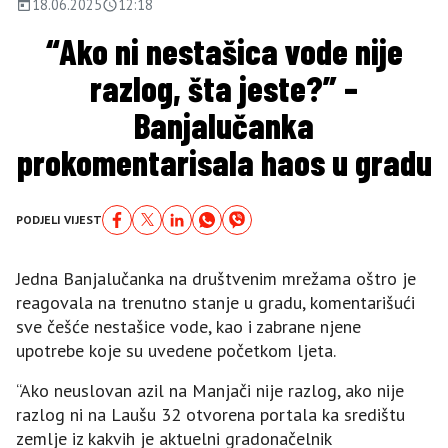
18.06.2025
12:18
“Ako ni nestašica vode nije
razlog, šta jeste?” –
Banjalučanka
prokomentarisala haos u gradu
PODJELI VIJEST
Jedna Banjalučanka na društvenim mrežama oštro je
reagovala na trenutno stanje u gradu, komentarišući
sve češće nestašice vode, kao i zabrane njene
upotrebe koje su uvedene početkom ljeta.
“Ako neuslovan azil na Manjači nije razlog, ako nije
razlog ni na Laušu 32 otvorena portala ka središtu
zemlje iz kakvih je aktuelni gradonačelnik