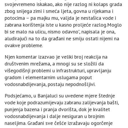
svojevremeno iskakao, ako nije razlog ni kolaps grada
zbog snijega zimi i smeća ljeta, govna u rijekama i
potocima – pa majku mu, valjda je nestašica vode i
zabrana korištenja iste u kasno proljeće razlog.Moglo
bi se malo na ulicu, nismo odavno”, napisala je ona,
aludirajući na to da građani ne smiju ostati nijemi na
ovakve probleme.
Njen komentar izazvao je veliki broj reakcija na
društvenim mrežama, a mnogi su se složili da
višegodišnji problemi u infrastrukturi, upravljanju
gradom i elementarnim uslugama poput
vodosnabdijevanja, postaju nepodnošljivi.
Podsjećamo, u Banjaluci su uvedene mjere štednje
vode koje podrazumijevaju zabranu zalijevanja bašti,
punjenja bazena i pranja dvorišta, dok je kvalitet
vodosnabdijevanja i dalje nesiguran u brojnim
naseljima. Građani sve češće izražavaju ogorčenje