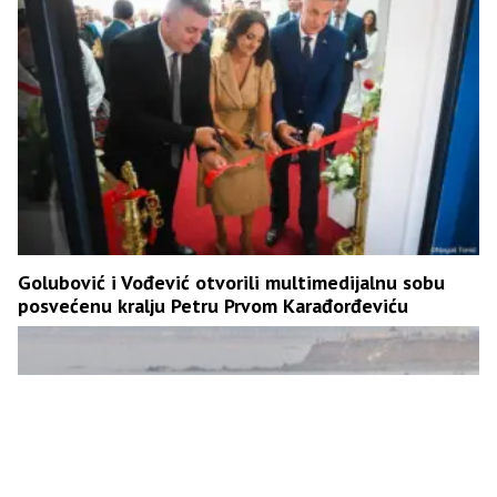
Golubović i Vođević otvorili multimedijalnu sobu
posvećenu kralju Petru Prvom Karađorđeviću