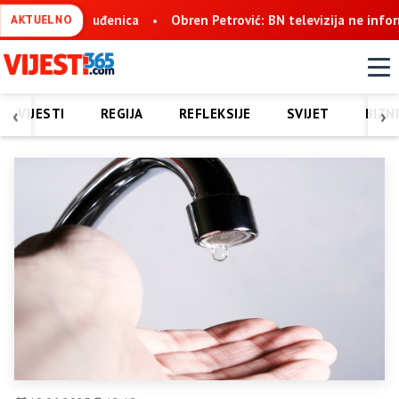
n Petrović: BN televizija ne informiše objektivno, već pokušava d
AKTUELNO
‹
›
VIJESTI
REGIJA
REFLEKSIJE
SVIJET
BIZN