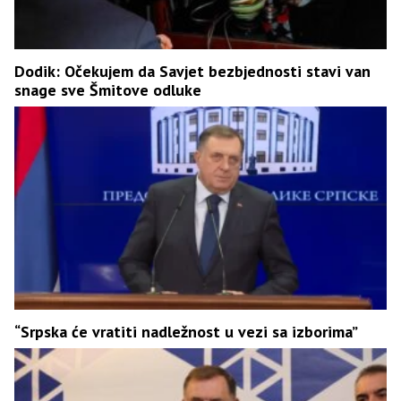
Dodik: Očekujem da Savjet bezbjednosti stavi van
snage sve Šmitove odluke
“Srpska će vratiti nadležnost u vezi sa izborima”