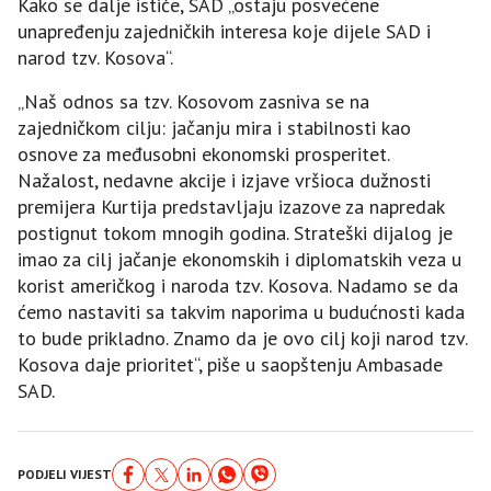
Kako se dalje ističe, SAD „ostaju posvećene
unapređenju zajedničkih interesa koje dijele SAD i
narod tzv. Kosova“.
„Naš odnos sa tzv. Kosovom zasniva se na
zajedničkom cilju: jačanju mira i stabilnosti kao
osnove za međusobni ekonomski prosperitet.
Nažalost, nedavne akcije i izjave vršioca dužnosti
premijera Kurtija predstavljaju izazove za napredak
postignut tokom mnogih godina. Strateški dijalog je
imao za cilj jačanje ekonomskih i diplomatskih veza u
korist američkog i naroda tzv. Kosova. Nadamo se da
ćemo nastaviti sa takvim naporima u budućnosti kada
to bude prikladno. Znamo da je ovo cilj koji narod tzv.
Kosova daje prioritet“, piše u saopštenju Ambasade
SAD.
PODJELI VIJEST