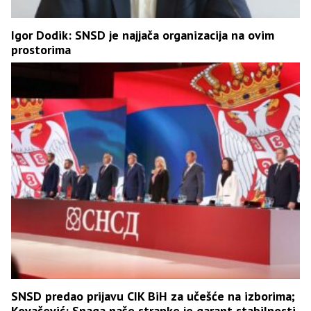
Igor Dodik: SNSD je najjača organizacija na ovim
prostorima
SNSD predao prijavu CIK BiH za učešće na izborima;
Kovačević: Snaga naše stranke je garant stabilnosti