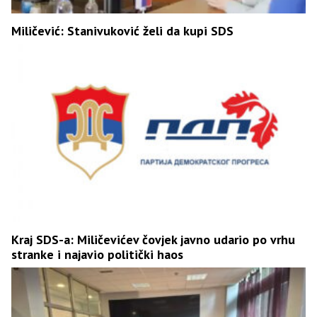
Miličević: Stanivuković želi da kupi SDS
Kraj SDS-a: Miličevićev čovjek javno udario po vrhu
stranke i najavio politički haos