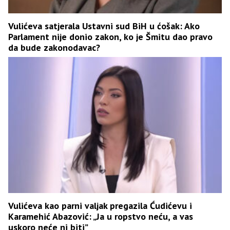
Vulićeva satjerala Ustavni sud BiH u ćošak: Ako
Parlament nije donio zakon, ko je Šmitu dao pravo
da bude zakonodavac?
Vulićeva kao parni valjak pregazila Ćudićevu i
Karamehić Abazović: „Ja u ropstvo neću, a vas
uskoro neće ni biti”