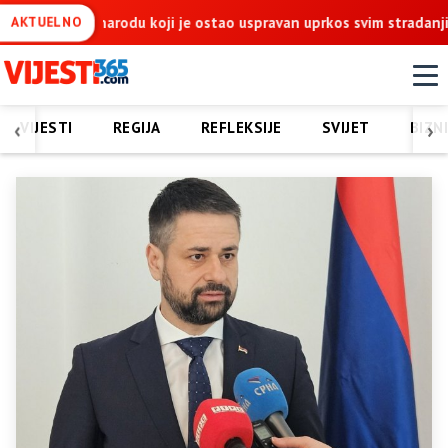
e ostao uspravan uprkos svim stradanjima
NEŠIĆ ŽESTOKO O IV
AKTUELNO
‹
›
VIJESTI
REGIJA
REFLEKSIJE
SVIJET
BIZN