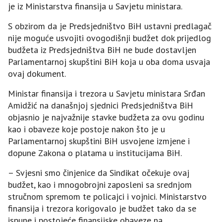
je iz Ministarstva finansija u Savjetu ministara.
S obzirom da je Predsjedništvo BiH ustavni predlagač
nije moguće usvojiti ovogodišnji budžet dok prijedlog
budžeta iz Predsjedništva BiH ne bude dostavljen
Parlamentarnoj skupštini BiH koja u oba doma usvaja
ovaj dokument.
Ministar finansija i trezora u Savjetu ministara Srđan
Amidžić na današnjoj sjednici Predsjedništva BiH
objasnio je najvažnije stavke budžeta za ovu godinu
kao i obaveze koje postoje nakon što je u
Parlamentarnoj skupštini BiH usvojene izmjene i
dopune Zakona o platama u institucijama BiH.
– Svjesni smo činjenice da Sindikat očekuje ovaj
budžet, kao i mnogobrojni zaposleni sa srednjom
stručnom spremom te policajci i vojnici. Ministarstvo
finansija i trezora korigovalo je budžet tako da se
ispune i postojeće finansijske obaveze na