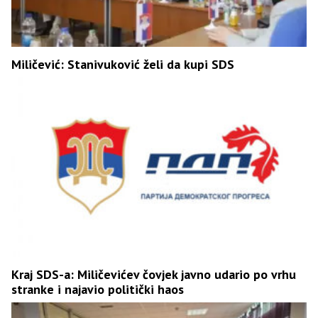
Miličević: Stanivuković želi da kupi SDS
Kraj SDS-a: Miličevićev čovjek javno udario po vrhu
stranke i najavio politički haos