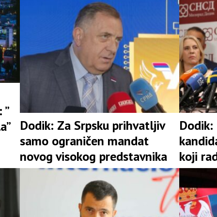
 ”
Dodik: Za Srpsku prihvatljiv
Dodik:
la”
samo ograničen mandat
kandid
novog visokog predstavnika
koji ra