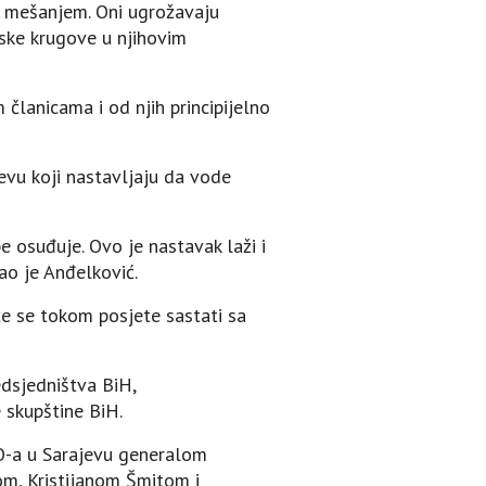
m mešanjem. Oni ugrožavaju
ske krugove u njihovim
članicama i od njih principijelno
jevu koji nastavljaju da vode
e osuđuje. Ovo je nastavak laži i
kao je Anđelković.
će se tokom posjete sastati sa
dsjedništva BiH,
 skupštine BiH.
-a u Sarajevu generalom
, Kristijanom Šmitom i