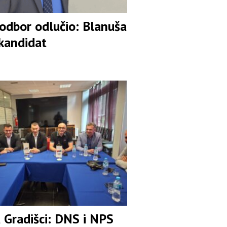
 odbor odlučio: Blanuša
 kandidat
u Gradišci: DNS i NPS