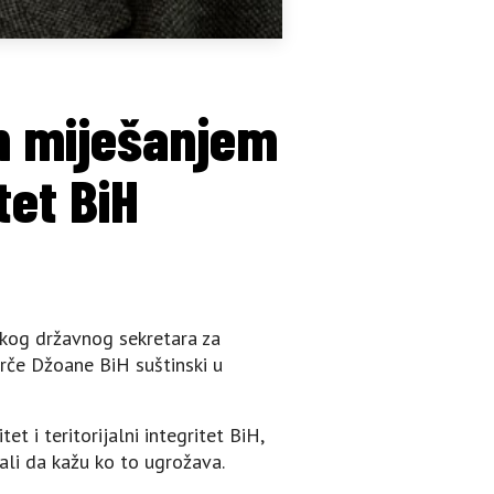
m miješanjem
tet BiH
čkog državnog sekretara za
rče Džoane BiH suštinski u
 i teritorijalni integritet BiH,
ali da kažu ko to ugrožava.