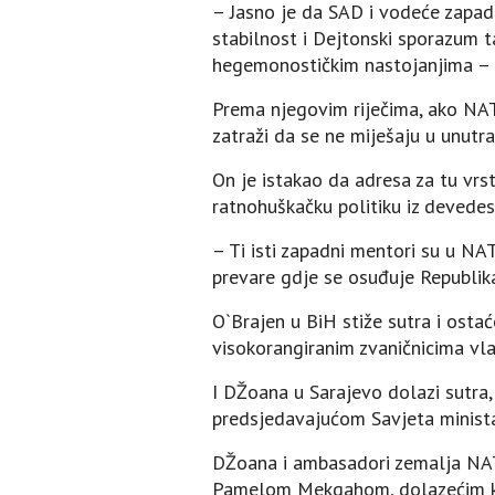
– Јasno je da SAD i vodeće zapad
stabilnost i Dejtonski sporazum 
hegemonostičkim nastojanjima – o
Prema njegovim riječima, ako NATO
zatraži da se ne miješaju u unutra
On je istakao da adresa za tu vrst
ratnohuškačku politiku iz devedes
– Ti isti zapadni mentori su u NA
prevare gdje se osuđuje Republika 
O`Brajen u BiH stiže sutra i osta
visokorangiranim zvaničnicima vla
I DŽoana u Sarajevo dolazi sutra
predsjedavajućom Savjeta minist
DŽoana i ambasadori zemalja NA
Pamelom Mekgahom, dolazećim k