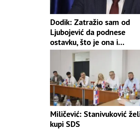
Dodik: Zatražio sam od
Ljubojević da podnese
ostavku, što je ona i
prihvatila
Miličević: Stanivuković žel
kupi SDS