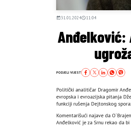
31.01.2024
11:04
Anđelković:
ugroža
PODJELI VIJEST
Politički analitičar Dragomir An
evropska i evroazijska pitanja D
funkciji rušenja Dejtonskog spor
Komentarišući najave da O`Brajen i
Anđelković je za Srnu rekao da bi