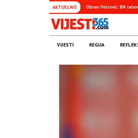
đenica
Obren Petrović: BN televizija ne informiše objektivn
AKTUELNO
VIJESTI
REGIJA
REFLEKS