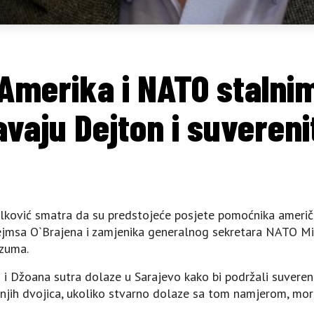
 Amerika i NATO stalni
vaju Dejton i suvereni
đelković smatra da su predstojeće posjete pomoćnika ameri
žejmsa O`Brajena i zamjenika generalnog sekretara NATO Mi
azuma.
 Džoana sutra dolaze u Sarajevo kako bi podržali suverenitet
 njih dvojica, ukoliko stvarno dolaze sa tom namjerom, mor