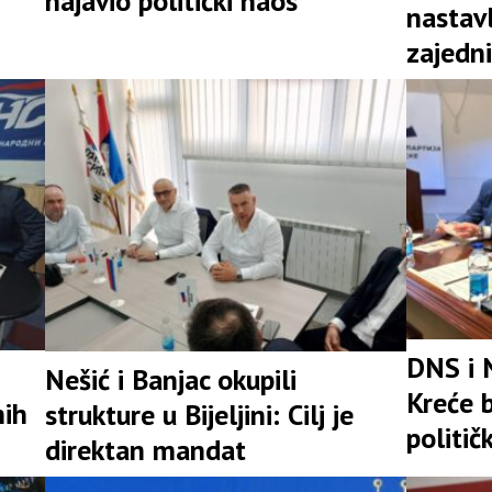
najavio politički haos
nastav
zajedni
snažna 
DNS i 
Nešić i Banjac okupili
Kreće b
nih
strukture u Bijeljini: Cilj je
politič
direktan mandat