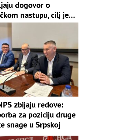
ljaju dogovor o
čkom nastupu, cilj je
pozicija u koaliciji
NPS zbijaju redove:
orba za poziciju druge
ke snage u Srpskoj