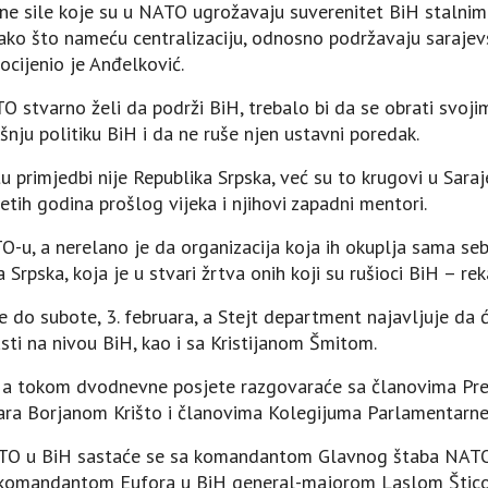
ne sile koje su u NATO ugrožavaju suverenitet BiH stalni
tako što nameću centralizaciju, odnosno podržavaju sarajev
cijenio je Anđelković.
 stvarno želi da podrži BiH, trebalo bi da se obrati svojim 
šnju politiku BiH i da ne ruše njen ustavni poredak.
u primjedbi nije Republika Srpska, već su to krugovi u Sara
etih godina prošlog vijeka i njihovi zapadni mentori.
TO-u, a nerelano je da organizacija koja ih okuplja sama seb
Srpska, koja je u stvari žrtva onih koji su rušioci BiH – re
će do subote, 3. februara, a Stejt department najavljuje da 
sti na nivou BiH, kao i sa Kristijanom Šmitom.
, a tokom dvodnevne posjete razgovaraće sa članovima Pre
ara Borjanom Krišto i članovima Kolegijuma Parlamentarne
TO u BiH sastaće se sa komandantom Glavnog štaba NATO
omandantom Eufora u BiH general-majorom Laslom Šticom