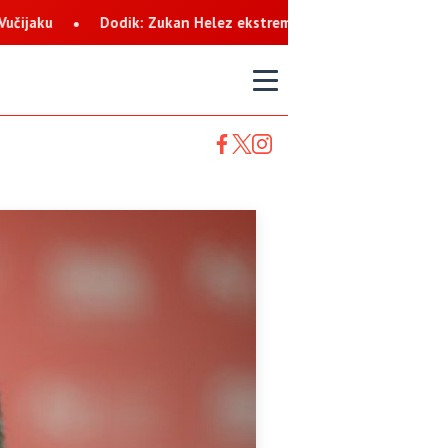
Helez ekstremista koji svaku priliku koristi za netrpeljivost prem
T