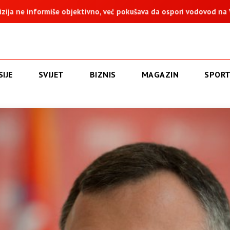
o, već pokušava da ospori vodovod na Vučijaku
Dodik: Zukan 
IJE
SVIJET
BIZNIS
MAGAZIN
SPOR