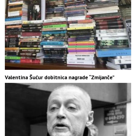
Valentina Šućur dobitnica nagrade “Zmijanče”