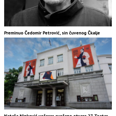
Preminuo Čedomir Petrović, sin čuvenog Čkalje
Nataša Ninković večeras svečano otvara 27. Teatar