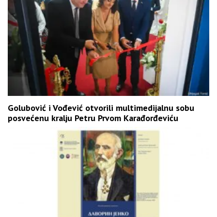
Golubović i Vođević otvorili multimedijalnu sobu
posvećenu kralju Petru Prvom Karađorđeviću