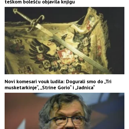
teškom bolešću objavila knjigu
Novi komesari vouk ludila: Dogurali smo do „Tri
musketarkinje“, „Strine Gorio“ i „Jadnica“