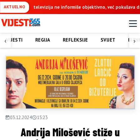
rmiše objektivno, već pokušava da ospori vodovod na Vučijaku
AKTUELNO
‹
›
VIJESTI
REGIJA
REFLEKSIJE
SVIJET
BIZN
03.12.2024
15:23
Andrija Milošević stiže u