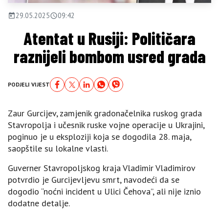
29.05.2025
09:42
Atentat u Rusiji: Političara
raznijeli bombom usred grada
PODJELI VIJEST
Zaur Gurcijev, zamjenik gradonačelnika ruskog grada
Stavropolja i učesnik ruske vojne operacije u Ukrajini,
poginuo je u eksploziji koja se dogodila 28. maja,
saopštile su lokalne vlasti.
Guverner Stavropoljskog kraja Vladimir Vladimirov
potvrdio je Gurcijevljevu smrt, navodeći da se
dogodio “noćni incident u Ulici Čehova”, ali nije iznio
dodatne detalje.