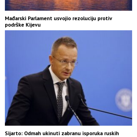
Mađarski Parlament usvojio rezoluciju protiv
podrške Kijevu
Sijarto: Odmah ukinuti zabranu isporuka ruskih