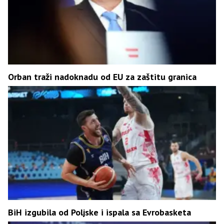
Orban traži nadoknadu od EU za zaštitu granica
BiH izgubila od Poljske i ispala sa Evrobasketa