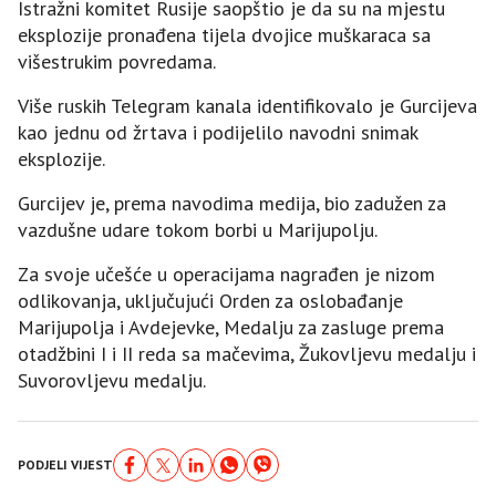
Istražni komitet Rusije saopštio je da su na mjestu
eksplozije pronađena tijela dvojice muškaraca sa
višestrukim povredama.
Više ruskih Telegram kanala identifikovalo je Gurcijeva
kao jednu od žrtava i podijelilo navodni snimak
eksplozije.
Gurcijev je, prema navodima medija, bio zadužen za
vazdušne udare tokom borbi u Marijupolju.
Za svoje učešće u operacijama nagrađen je nizom
odlikovanja, uključujući Orden za oslobađanje
Marijupolja i Avdejevke, Medalju za zasluge prema
otadžbini I i II reda sa mačevima, Žukovljevu medalju i
Suvorovljevu medalju.
PODJELI VIJEST