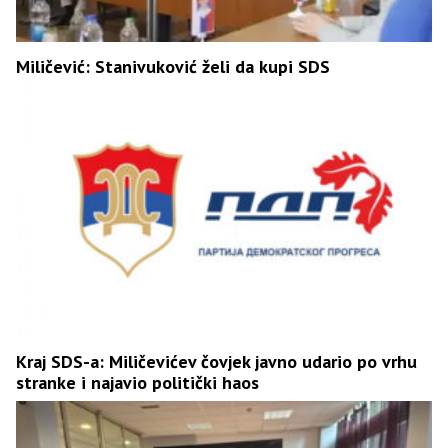
Miličević: Stanivuković želi da kupi SDS
Kraj SDS-a: Miličevićev čovjek javno udario po vrhu
stranke i najavio politički haos