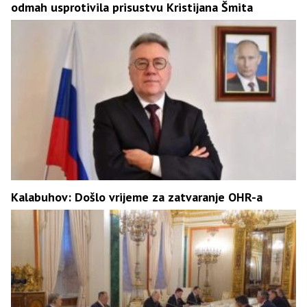
odmah usprotivila prisustvu Kristijana Šmita
Kalabuhov: Došlo vrijeme za zatvaranje OHR-a