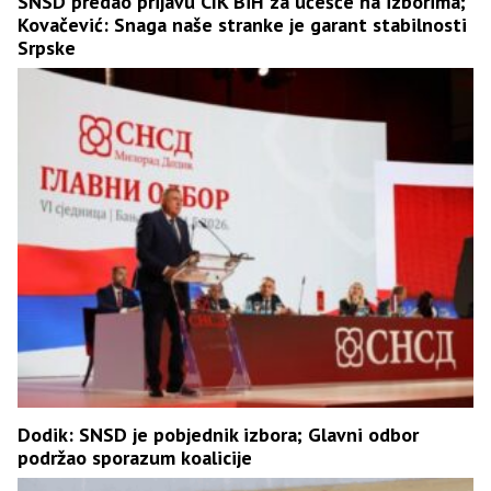
SNSD predao prijavu CIK BiH za učešće na izborima;
Kovačević: Snaga naše stranke je garant stabilnosti
Srpske
Dodik: SNSD je pobjednik izbora; Glavni odbor
podržao sporazum koalicije