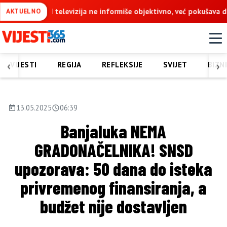
iše objektivno, već pokušava da ospori vodovod na Vučijaku
D
AKTUELNO
‹
›
VIJESTI
REGIJA
REFLEKSIJE
SVIJET
BIZN
13.05.2025
06:39
Banjaluka NEMA
GRADONAČELNIKA! SNSD
upozorava: 50 dana do isteka
privremenog finansiranja, a
budžet nije dostavljen