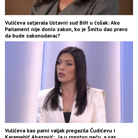
Vulićeva satjerala Ustavni sud BiH u ćošak: Ako
Parlament nije donio zakon, ko je Šmitu dao pravo
da bude zakonodavac?
Vulićeva kao parni valjak pregazila Ćudićevu i
Karamehić Abazović: „Ja u ropstvo neću, a vas