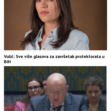
Vulić: Sve više glasova za završetak protektorata u
BiH