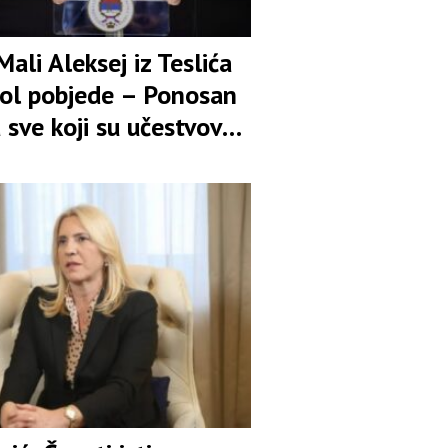
Mali Aleksej iz Teslića
bol pobjede – Ponosan
sve koji su učestvovali
borbi