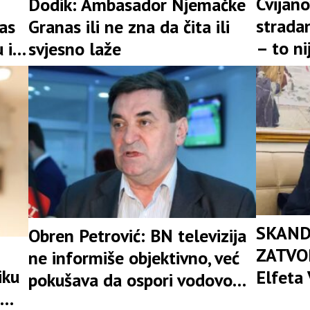
Cvijano
Dodik: Ambasador Njemačke
stradan
as
Granas ili ne zna da čita ili
– to n
 i
svjesno laže
prošlos
SKAND
Obren Petrović: BN televizija
ZATVOR
ne informiše objektivno, već
iku
Elfeta 
pokušava da ospori vodovod
rema
Savjet
na Vučijaku