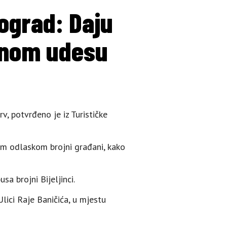
eograd: Daju
ičnom udesu
rv, potvrđeno je iz Turističke
jim odlaskom brojni građani, kako
a brojni Bijeljinci.
lici Raje Baničića, u mjestu