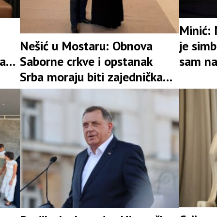
Minić: 
Nešić u Mostaru: Obnova
je sim
Saborne crkve i opstanak
ba
sam na 
Srba moraju biti zajednička
u ovoj 
obaveza