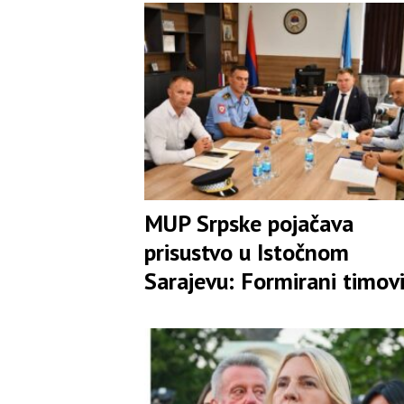
MUP Srpske pojačava
prisustvo u Istočnom
Sarajevu: Formirani timovi
rasvjetljavanje pokušaja
ubistava