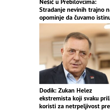
Nešić u Prebilovcima:
Stradanje nevinih trajno n
opominje da čuvamo istinu
jedinstvo
Dodik: Zukan Helez
ekstremista koji svaku pril
koristi za netrpeljivost p