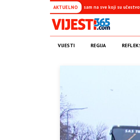
 je simbol pobjede – Ponosan sam na sve koji su učestvovali u ovoj
AKTUELNO
VIJESTI
REGIJA
REFLEKS