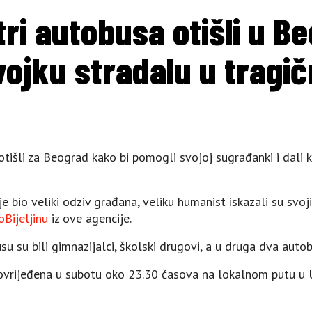
u tri autobusa otišli u B
vojku stradalu u trag
 otišli za Beograd kako bi pomogli svojoj sugrađanki i dali k
je bio veliki odziv građana, veliku humanist iskazali su svo
oBijeljinu
iz ove agencije.
 su bili gimnazijalci, školski drugovi, a u druga dva autobus
ovrijeđena u subotu oko 23.30 časova na lokalnom putu u U