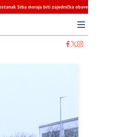
ba moraju biti zajednička obaveza
T