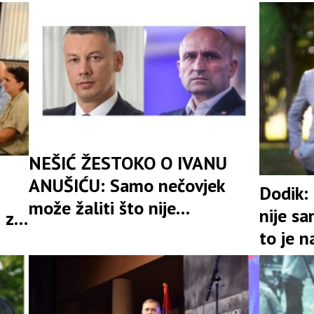
i jeftino skupljanje političkih
„sravnj
poena
zemlj
NEŠIĆ ŽESTOKO O IVANU
ANUŠIĆU: Samo nečovjek
Dodik:
može žaliti što nije
nije s
 za
učestvovao u progonu
to je n
250.000 Srba
ostao 
strada