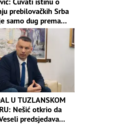
vić: Čuvati istinu o
ju prebilovačkih Srba
ije samo dug prema
ti
AL U TUZLANSKOM
U: Nešić otkrio da
Veseli predsjedava
om osuđenica