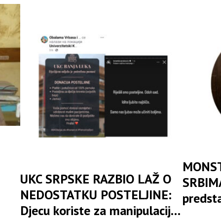
MONST
UKC SRPSKE RAZBIO LAŽ O
SRBIMA
NEDOSTATKU POSTELJINE:
predst
Djecu koriste za manipulaciju
poziva 