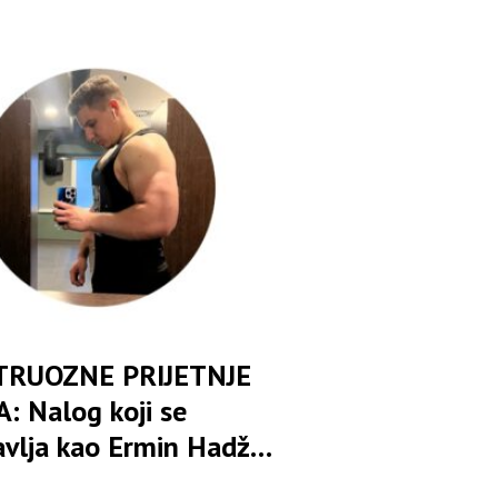
RUOZNE PRIJETNJE
: Nalog koji se
avlja kao Ermin Hadžić
na klanje, istrebljenje i