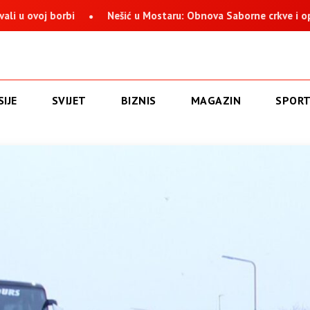
 borbi
Nešić u Mostaru: Obnova Saborne crkve i opstanak Sr
IJE
SVIJET
BIZNIS
MAGAZIN
SPOR