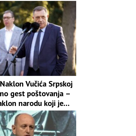
ivanje Banjaluke sa
om“
 Naklon Vučića Srpskoj
amo gest poštovanja –
aklon narodu koji je
uspravan uprkos svim
njima