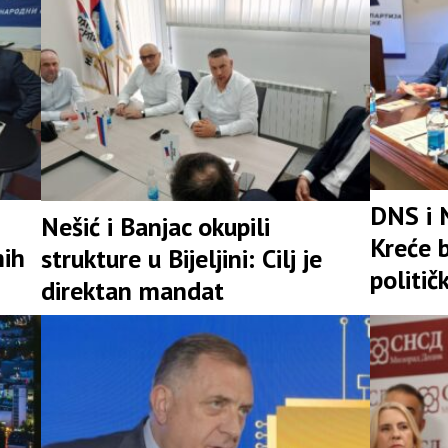
DNS i 
Nešić i Banjac okupili
Kreće b
nih
strukture u Bijeljini: Cilj je
politič
direktan mandat