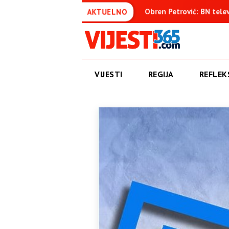
suđenica
Obren Petrović: BN televizija ne informiše objekti
AKTUELNO
VIJESTI
REGIJA
REFLEKS