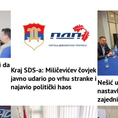
i da
Kraj SDS-a: Miličevićev čovjek
javno udario po vrhu stranke i
Nešić 
najavio politički haos
nastav
zajedni
snažna 