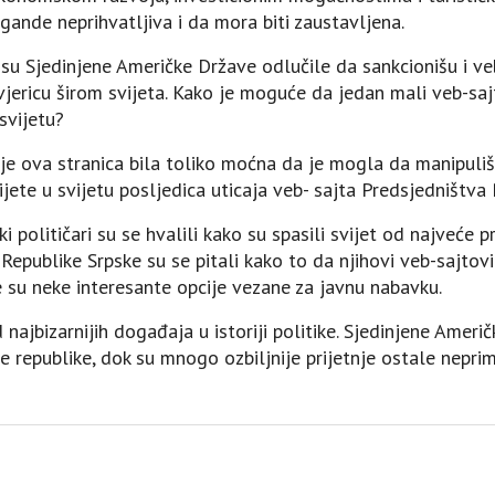
agande neprihvatljiva i da mora biti zaustavljena.
da su Sjedinjene Američke Države odlučile da sankcionišu i v
vjericu širom svijeta. Kako je moguće da jedan mali veb-saj
svijetu?
a je ova stranica bila toliko moćna da je mogla da manipuliš
jete u svijetu posljedica uticaja veb- sajta Predsjedništva 
i političari su se hvalili kako su spasili svijet od najveće p
epublike Srpske su se pitali kako to da njihovi veb-sajtov
 su neke interesante opcije vezane za javnu nabavku.
d najbizarnijih događaja u istoriji politike. Sjedinjene Amer
republike, dok su mnogo ozbiljnije prijetnje ostale neprimj