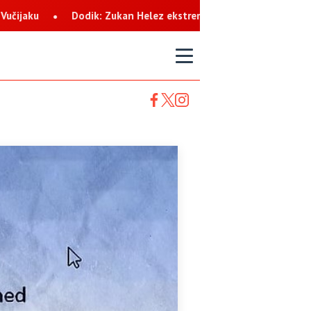
n Helez ekstremista koji svaku priliku koristi za netrpeljivost pr
T