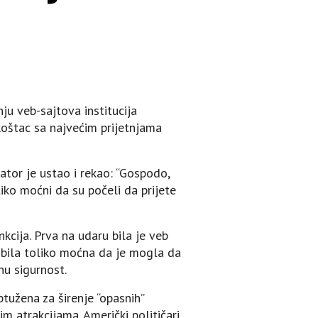
ju veb-sajtova institucija
koštac sa najvećim prijetnjama
ator je ustao i rekao: “Gospodo,
iko moćni da su počeli da prijete
ankcija. Prva na udaru bila je veb
a bila toliko moćna da je mogla da
nu sigurnost.
ptužena za širenje “opasnih”
m atrakcijama. Američki političari