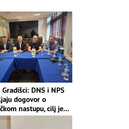
u Gradišci: DNS i NPS
ljaju dogovor o
čkom nastupu, cilj je
pozicija u koaliciji