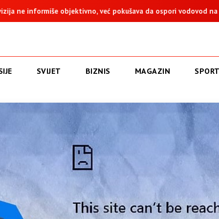
vno, već pokušava da ospori vodovod na Vučijaku
Dodik: Zuka
IJE
SVIJET
BIZNIS
MAGAZIN
SPOR