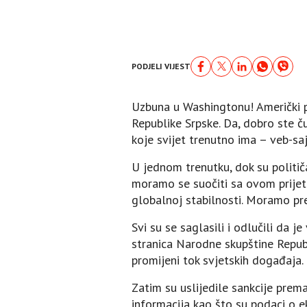
PODJELI VIJEST
Uzbuna u Washingtonu! Američki pol
Republike Srpske. Da, dobro ste č
koje svijet trenutno ima – veb-sa
U jednom trenutku, dok su političa
moramo se suočiti sa ovom prijetn
globalnoj stabilnosti. Moramo pr
Svi su se saglasili i odlučili da j
stranica Narodne skupštine Republ
promijeni tok svjetskih događaja.
Zatim su uslijedile sankcije prema
informacija kao što su podaci o e