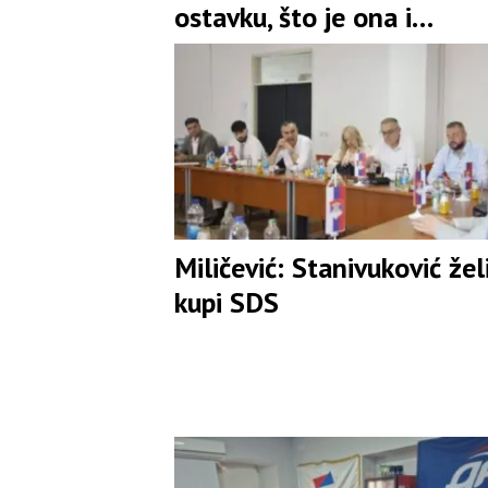
ostavku, što je ona i
prihvatila
Miličević: Stanivuković žel
kupi SDS