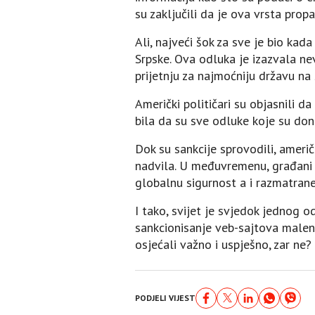
su zaključili da je ova vrsta prop
Ali, najveći šok za sve je bio ka
Srpske. Ova odluka je izazvala ne
prijetnju za najmoćniju državu na 
Američki političari su objasnili d
bila da su sve odluke koje su doni
Dok su sankcije sprovodili, američk
nadvila. U međuvremenu, građani R
globalnu sigurnost a i razmatrane
I tako, svijet je svjedok jednog o
sankcionisanje veb-sajtova malene 
osjećali važno i uspješno, zar ne?
PODJELI VIJEST