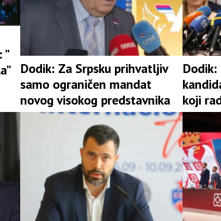
 ”
Dodik: Za Srpsku prihvatljiv
Dodik:
la”
samo ograničen mandat
kandid
novog visokog predstavnika
koji ra