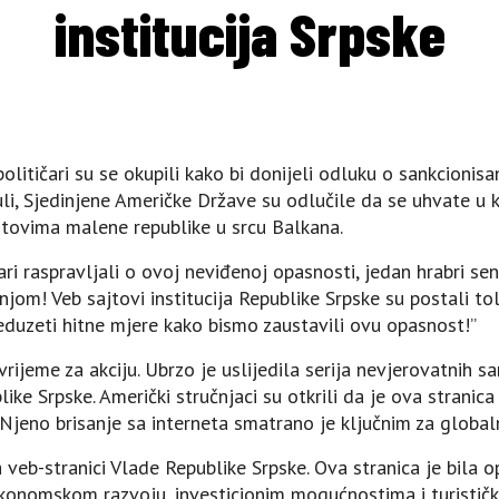
institucija Srpske
itičari su se okupili kako bi donijeli odluku o sankcionisan
uli, Sjedinjene Američke Države su odlučile da se uhvate u 
jtovima malene republike u srcu Balkana.
ri raspravljali o ovoj neviđenoj opasnosti, jedan hrabri sen
jom! Veb sajtovi institucija Republike Srpske su postali tol
eduzeti hitne mjere kako bismo zaustavili ovu opasnost!”
e vrijeme za akciju. Ubrzo je uslijedila serija nevjerovatnih s
ike Srpske. Američki stručnjaci su otkrili da je ova stranic
 Njeno brisanje sa interneta smatrano je ključnim za global
 veb-stranici Vlade Republike Srpske. Ova stranica je bila o
konomskom razvoju, investicionim mogućnostima i turistički