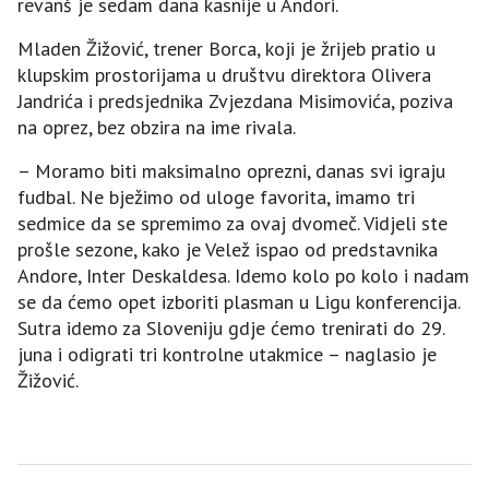
revanš je sedam dana kasnije u Andori.
Mladen Žižović, trener Borca, koji je žrijeb pratio u
klupskim prostorijama u društvu direktora Olivera
Јandrića i predsjednika Zvjezdana Misimovića, poziva
na oprez, bez obzira na ime rivala.
– Moramo biti maksimalno oprezni, danas svi igraju
fudbal. Ne bježimo od uloge favorita, imamo tri
sedmice da se spremimo za ovaj dvomeč. Vidjeli ste
prošle sezone, kako je Velež ispao od predstavnika
Andore, Inter Deskaldesa. Idemo kolo po kolo i nadam
se da ćemo opet izboriti plasman u Ligu konferencija.
Sutra idemo za Sloveniju gdje ćemo trenirati do 29.
juna i odigrati tri kontrolne utakmice – naglasio je
Žižović.