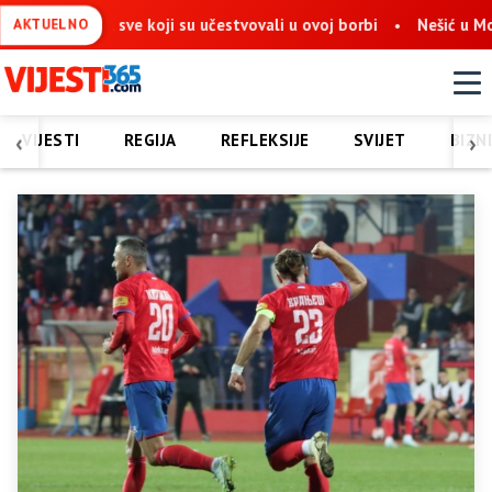
ve koji su učestvovali u ovoj borbi
Nešić u Mostaru: Obnova S
AKTUELNO
‹
›
VIJESTI
REGIJA
REFLEKSIJE
SVIJET
BIZN