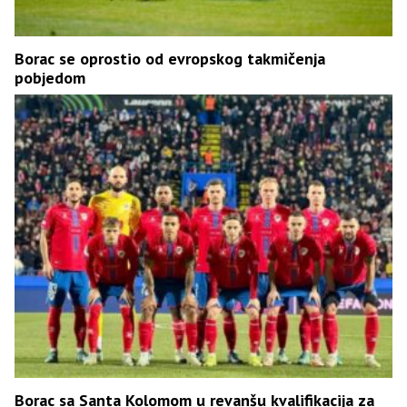
Borac se oprostio od evropskog takmičenja
pobjedom
Borac sa Santa Kolomom u revanšu kvalifikacija za