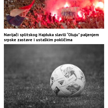
Navijači splitskog Hajduka slavili “Oluju” paljenjem
srpske zastave i ustaškim pokličima