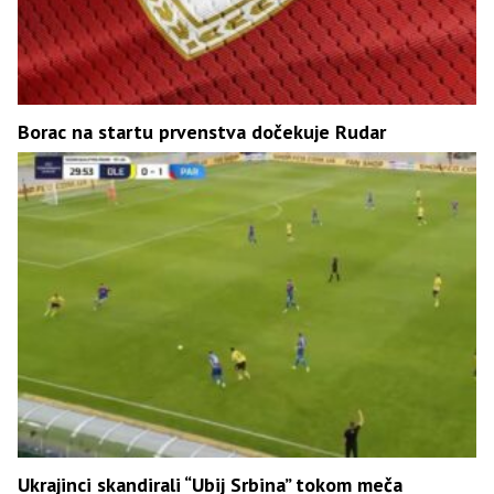
Borac na startu prvenstva dočekuje Rudar
Ukrajinci skandirali “Ubij Srbina” tokom meča