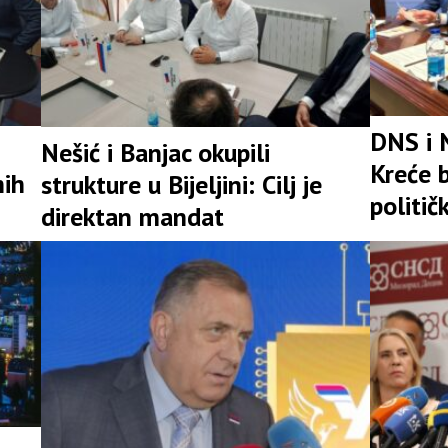
DNS i 
Nešić i Banjac okupili
Kreće b
nih
strukture u Bijeljini: Cilj je
politič
direktan mandat