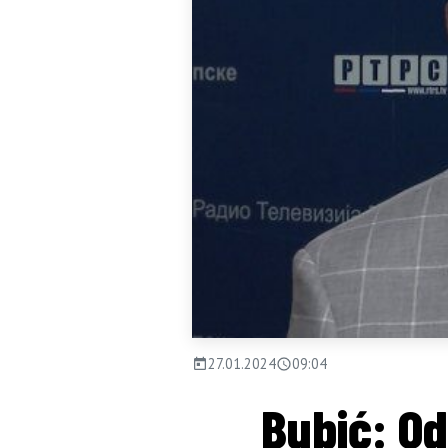
27.01.2024
09:04
Bubić: Od