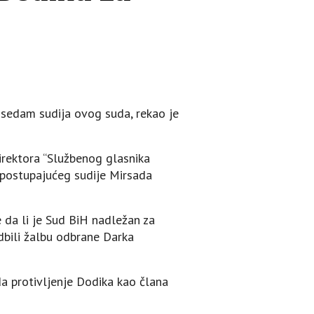
 sedam sudija ovog suda, rekao je
irektora “Službenog glasnika
e postupajućeg sudije Mirsada
 da li je Sud BiH nadležan za
odbili žalbu odbrane Darka
da protivljenje Dodika kao člana