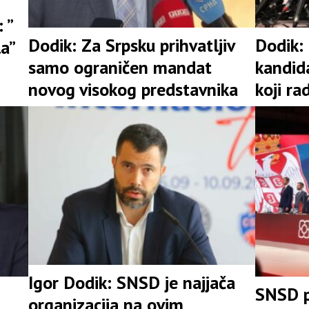
 ”
Dodik: Za Srpsku prihvatljiv
Dodik:
la”
samo ograničen mandat
kandid
novog visokog predstavnika
koji ra
Igor Dodik: SNSD je najjača
SNSD p
organizacija na ovim