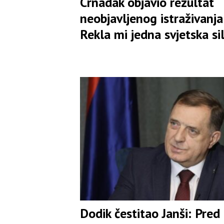
Crnadak objavio rezultat
neobjavljenog istraživanja:
Rekla mi jedna svjetska si
Dodik čestitao Janši: Pred