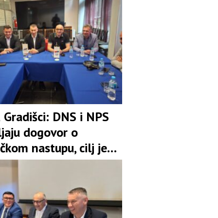
u Gradišci: DNS i NPS
ljaju dogovor o
čkom nastupu, cilj je
pozicija u koaliciji