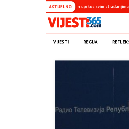
oji je ostao uspravan uprkos svim stradanjima
NEŠIĆ ŽESTOK
AKTUELNO
VIJESTI
REGIJA
REFLEKS