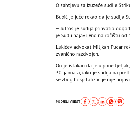
O zahtjevu za izuzeće sudije Strik
Bubić je juče rekao da je sudija 
– Јutros je sudija prihvatio odgo
je Sudu najavljeno na ročištu od 1
Lukićev advokat Miljkan Pucar re
zvanično razdvojen.
On je istakao da je u ponedjeljak
30. januara, iako je sudija na pr
se zbog hospitalizacije nije pojavi
PODJELI VIJEST