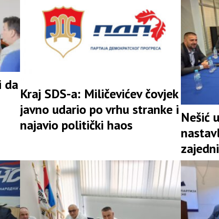
i da
Kraj SDS-a: Miličevićev čovjek
javno udario po vrhu stranke i
Nešić 
najavio politički haos
nastav
zajedni
snažna 