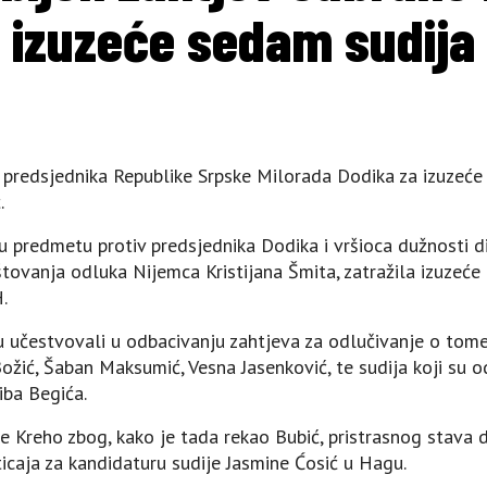
izuzeće sedam sudija
 predsjednika Republike Srpske Milorada Dodika za izuzeće
.
 u predmetu protiv predsjednika Dodika i vršioca dužnosti d
tovanja odluka Nijemca Kristijana Šmita, zatražila izuzeć
.
su učestvovali u odbacivanju zahtjeva za odlučivanje o tome
Božić, Šaban Maksumić, Vesna Јasenković, te sudija koji su 
iba Begića.
ke Kreho zbog, kako je tada rekao Bubić, pristrasnog stava 
ticaja za kandidaturu sudije Јasmine Ćosić u Hagu.