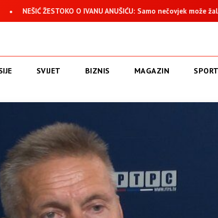
O O IVANU ANUŠIĆU: Samo nečovjek može žaliti što nije učestvo
IJE
SVIJET
BIZNIS
MAGAZIN
SPOR