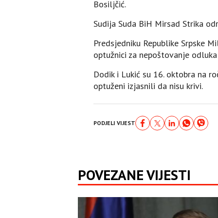
Bosiljčić.
Sudija Suda BiH Mirsad Strika odre
Predsjedniku Republike Srpske Mil
optužnici za nepoštovanje odluka 
Dodik i Lukić su 16. oktobra na r
optuženi izjasnili da nisu krivi.
PODJELI VIJEST
POVEZANE VIJESTI