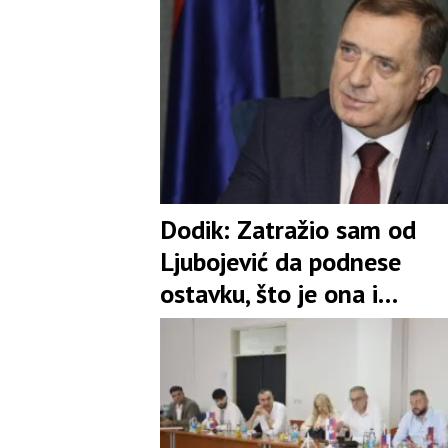
Dodik: Zatražio sam od
Ljubojević da podnese
ostavku, što je ona i
prihvatila