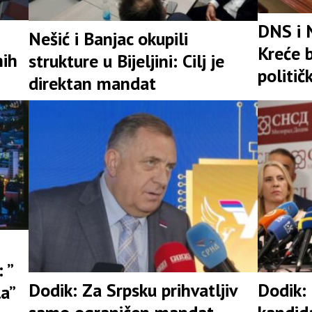
DNS i 
Nešić i Banjac okupili
Kreće b
nih
strukture u Bijeljini: Cilj je
politič
direktan mandat
 ”
Dodik: Za Srpsku prihvatljiv
Dodik:
la”