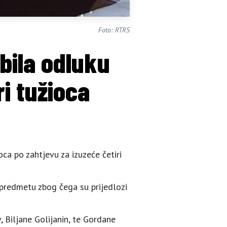
Foto: RTRS
bila odluku
ri tužioca
ca po zahtjevu za izuzeće četiri
p predmetu zbog čega su prijedlozi
 Biljane Golijanin, te Gordane