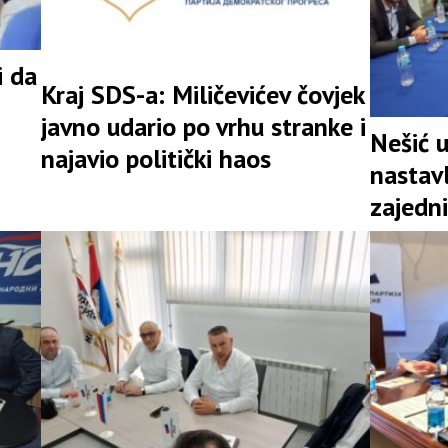
i da
Kraj SDS-a: Miličevićev čovjek
javno udario po vrhu stranke i
Nešić 
najavio politički haos
nastav
zajedni
snažna 