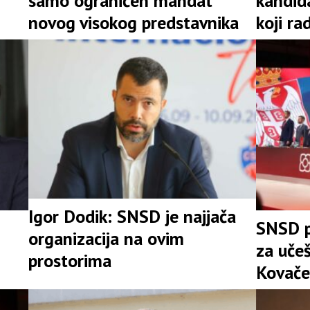
samo ograničen mandat
kandid
novog visokog predstavnika
koji ra
Igor Dodik: SNSD je najjača
SNSD p
organizacija na ovim
za uče
prostorima
Kovače
stranke