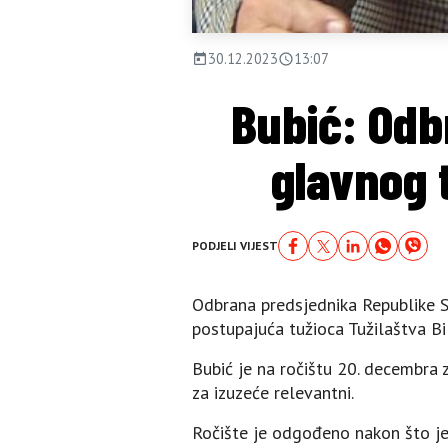
30.12.2023
13:07
Bubić: Odb
glavnog t
PODJELI VIJEST
Odbrana predsjednika Republike Sr
postupajuća tužioca Tužilaštva Bi
Bubić je na ročištu 20. decembra z
za izuzeće relevantni.
Ročište je odgođeno nakon što je