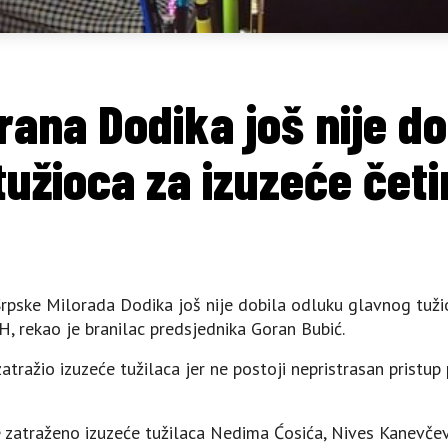
rana Dodika još nije do
užioca za izuzeće četi
pske Milorada Dodika još nije dobila odluku glavnog tužio
H, rekao je branilac predsjednika Goran Bubić.
atražio izuzeće tužilaca jer ne postoji nepristrasan pristu
 zatraženo izuzeće tužilaca Nedima Ćosića, Nives Kanevčev,