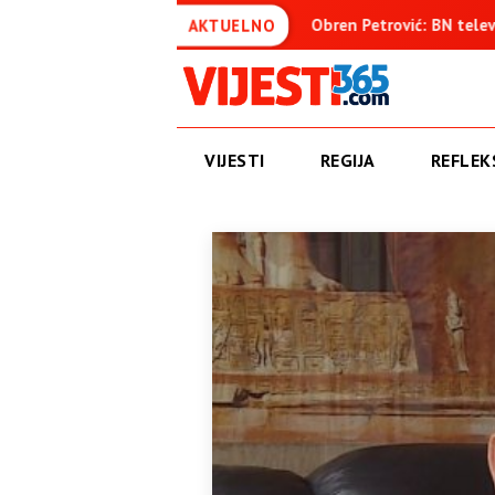
uđenica
Obren Petrović: BN televizija ne informiše objektiv
AKTUELNO
VIJESTI
REGIJA
REFLEKS