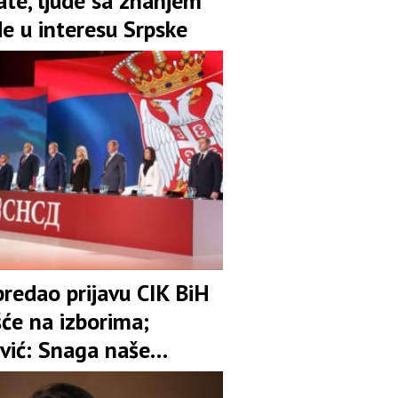
ate, ljude sa znanjem
de u interesu Srpske
redao prijavu CIK BiH
šće na izborima;
vić: Snaga naše
 je garant stabilnosti