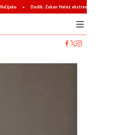
 Helez ekstremista koji svaku priliku koristi za netrpeljivost pre
T