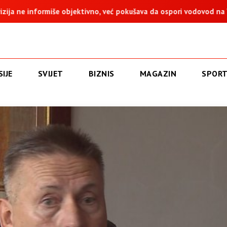
no, već pokušava da ospori vodovod na Vučijaku
Dodik: Zukan
IJE
SVIJET
BIZNIS
MAGAZIN
SPOR