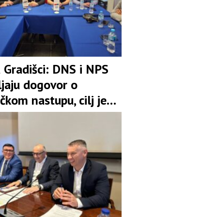
u Gradišci: DNS i NPS
ljaju dogovor o
čkom nastupu, cilj je
pozicija u koaliciji