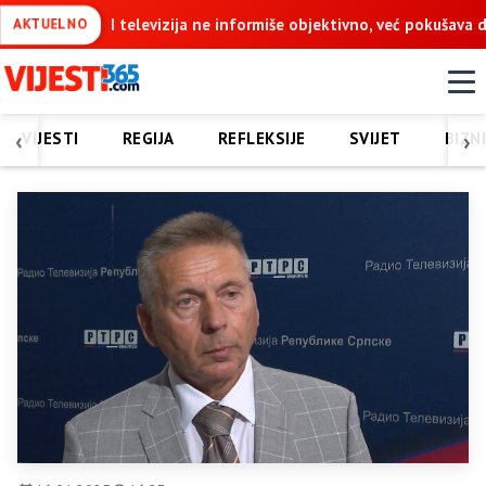
e objektivno, već pokušava da ospori vodovod na Vučijaku
Dodi
AKTUELNO
‹
›
VIJESTI
REGIJA
REFLEKSIJE
SVIJET
BIZN