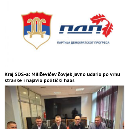
Kraj SDS-a: Miličevićev čovjek javno udario po vrhu
stranke i najavio politički haos