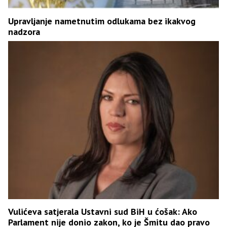
Upravljanje nametnutim odlukama bez ikakvog
nadzora
Vulićeva satjerala Ustavni sud BiH u ćošak: Ako
Parlament nije donio zakon, ko je Šmitu dao pravo