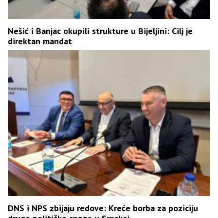
Nešić i Banjac okupili strukture u Bijeljini: Cilj je
direktan mandat
DNS i NPS zbijaju redove: Kreće borba za poziciju