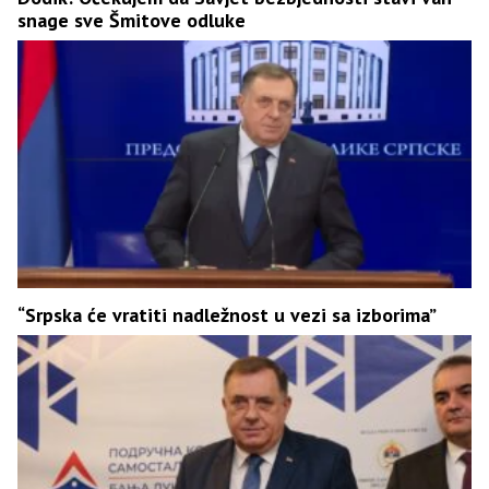
snage sve Šmitove odluke
“Srpska će vratiti nadležnost u vezi sa izborima”