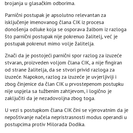
brojanja u glasačkim odborima.
Parnični postupak je apsolutno relevantan za
isključenje imenovanog člana CIK iz procesa
donošenja odluke koja se osporava žalbom iz razloga
što parnični postupak nije pokrenuo žalitelj, već je
postupak pokrenut mimo volje žalitelja.
Znači da je postojeći parnični spor razlog za izuzeće
stvaran, proizveden voljom člana CIK, a nije fingiran
od strane žalitelja, da se stvori privid razloga za
izuzeće. Napokon, razlog za izuzeće je uvjerljiviji i
zbog činjenice da član CIK u prvostepenom postupku
nije uspjela sa tužbenim zahtjevom, i logično je
zaključiti da je nezadovoljna zbog toga.
U vezi s postupkom člana CIK čini se vjerovatnim da je
nepoštivanje načela nepristrasnosti modus operandi u
postupcima protiv Milorada Dodika.