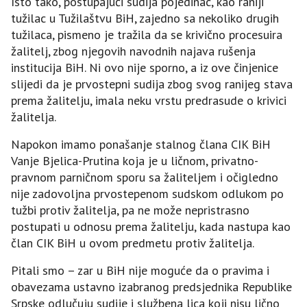
Isto tako, postupajući sudija pojedinac, kao raniji
tužilac u Tužilaštvu BiH, zajedno sa nekoliko drugih
tužilaca, pismeno je tražila da se krivično procesuira
žalitelj, zbog njegovih navodnih najava rušenja
institucija BiH. Ni ovo nije sporno, a iz ove činjenice
slijedi da je prvostepni sudija zbog svog ranijeg stava
prema žalitelju, imala neku vrstu predrasude o krivici
žalitelja.
Napokon imamo ponašanje stalnog člana CIK BiH
Vanje Bjelica-Prutina koja je u ličnom, privatno-
pravnom parničnom sporu sa žaliteljem i očigledno
nije zadovoljna prvostepenom sudskom odlukom po
tužbi protiv žalitelja, pa ne može nepristrasno
postupati u odnosu prema žalitelju, kada nastupa kao
član CIK BiH u ovom predmetu protiv žalitelja.
Pitali smo – zar u BiH nije moguće da o pravima i
obavezama ustavno izabranog predsjednika Republike
Srpske odlučuju sudije i službena lica koji nisu lično