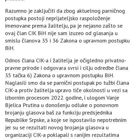
Razumno je zaključiti da zbog aktuelnog parničnog
postupka postoji neprijateljsko raspoloženje
imenovane prema žalitelju, pa je nejasno zašto se
ovaj član CIK BiH nije sam izuzeo od glasanja u
smislu članova 35 i 36 Zakona o upravnom postupku
BiH.
Odnos člana CIK-a i žalitelja je očigledno privatno-
pravne prirode i odgovara svrsi i cilju odredbe člana
35 tačka 6) Zakona o upravnom postupku BiH.
Naglasili smo da se parnični postupak po tužbi člana
CIK-a protiv žalitelja upravo tiče okolnosti u vezi sa
izbornim procesom 2022. godine, i ulogom Vanje
Bjelica Prutina u donošenju odluke o ponovnom
brojanju glasova baš za funkciju predsjednika
Republike Srpske, a koje se ispostavilo nepotrebnim
jer su se rezultati novog brojanja glasova u
organizaciji CIK-a poklapali s ranijim rezultatima