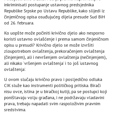
inkriminisati postupanje ustavnog predsjednika
Republike Srpske po Ustavu Republike, kako slijedi iz
činjeničnog opisa osuđujućeg dijela presude Sud BiH
od 26. februara.
Ko uopšte može počiniti krivično djelo ako nesporno
koristi ustavno ovlašćenje i prema samom činjeničnom
opisu u presudi? Krivično djelo se može izvršiti
zloupotrebom ovlaštenja, prekoračenjem ovlaštenja
(činjenjem), ali i nevršenjem ovlaštenja (nečinjenjem),
ali nikako ‘vršenjem ovlaštenja’ i to još ‘ustavnog
ovlaštenja’.
U ovom slučaju krivično pravo i posljedično odluka
CIK služe kao instrumenti političkog pritiska. Birači
nisu ovce, istina je u biračkoj kutiji, pa se postupci koji
poništavaju volju građana, i ne podržavaju vladavini
prava, trebaju napadati svim raspoloživim pravnim
sredstvima.