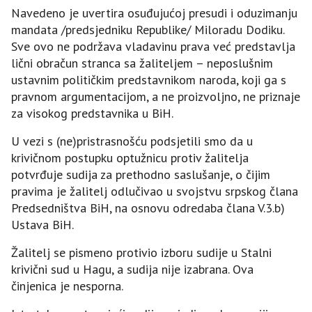
Navedeno je uvertira osuđujućoj presudi i oduzimanju
mandata /predsjedniku Republike/ Miloradu Dodiku.
Sve ovo ne podržava vladavinu prava već predstavlja
lični obračun stranca sa žaliteljem – neposlušnim
ustavnim političkim predstavnikom naroda, koji ga s
pravnom argumentacijom, a ne proizvoljno, ne priznaje
za visokog predstavnika u BiH.
U vezi s (ne)pristrasnošću podsjetili smo da u
krivičnom postupku optužnicu protiv žalitelja
potvrđuje sudija za prethodno saslušanje, o čijim
pravima je žalitelj odlučivao u svojstvu srpskog člana
Predsedništva BiH, na osnovu odredaba člana V.3.b)
Ustava BiH.
Žalitelj se pismeno protivio izboru sudije u Stalni
krivični sud u Hagu, a sudija nije izabrana. Ova
činjenica je nesporna.