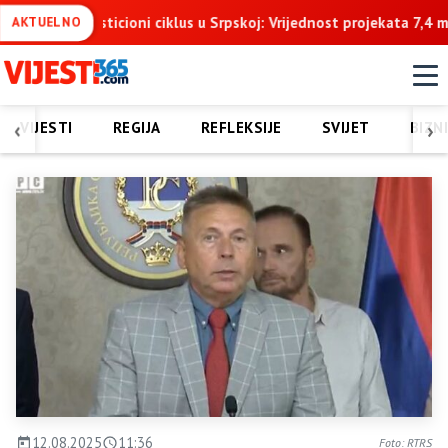
iklus u Srpskoj: Vrijednost projekata 7,4 milijarde KM u naredne tr
AKTUELNO
‹
›
VIJESTI
REGIJA
REFLEKSIJE
SVIJET
BIZN
12.08.2025
11:36
Foto: RTRS