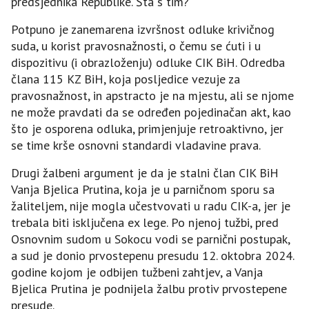
predsjednika Republike. Šta s tim?
Potpuno je zanemarena izvršnost odluke krivičnog
suda, u korist pravosnažnosti, o čemu se ćuti i u
dispozitivu (i obrazloženju) odluke CIK BiH. Odredba
člana 115 KZ BiH, koja posljedice vezuje za
pravosnažnost, in apstracto je na mjestu, ali se njome
ne može pravdati da se određen pojedinačan akt, kao
što je osporena odluka, primjenjuje retroaktivno, jer
se time krše osnovni standardi vladavine prava.
Drugi žalbeni argument je da je stalni član CIK BiH
Vanja Bjelica Prutina, koja je u parničnom sporu sa
žaliteljem, nije mogla učestvovati u radu CIK-a, jer je
trebala biti isključena ex lege. Po njenoj tužbi, pred
Osnovnim sudom u Sokocu vodi se parnični postupak,
a sud je donio prvostepenu presudu 12. oktobra 2024.
godine kojom je odbijen tužbeni zahtjev, a Vanja
Bjelica Prutina je podnijela žalbu protiv prvostepene
presude.