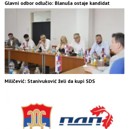
Glavni odbor odlučio: Blanuša ostaje kandidat
Miličević: Stanivuković želi da kupi SDS