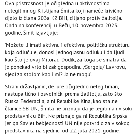
Ova pristrasnost je očigledna u aktivnostima
nelegitimnog Kristijana Šmita koji nameće krivično
djelo iz člana 203a KZ BiH, ciljano protiv žalitelja.
Onda na konferenciji u Beču, 10. novembra 2023.
godine, Šmit izjavljuje:
‘Možete li imati aktivnu i efektivnu političku strukturu
koja odlučuje, donosi jednoglasnu odluku i da ljudi
kao što je ovaj Milorad Dodik, za koga se smatra da
je ponekad vrlo blizak gospodinu /Sergeju/ Lavrovu,
sjedi za stolom kao i mi? Јa ne mogu’.
Strani državljanin, de iure očigledno nelegitiman,
nastupa lično i osvetnički prema žalitelju, zato što
Ruska Federacija, a ni Republike Kina, kao stalne
članice SB UN, Šmita ne priznaju da je legitiman visoki
predstavnik u BiH. Ne priznaje ga ni Republika Srpska
jer ga Savjet bebjednosti UN nije potvrdio za visokog
predstavnika na sjednici od 22. jula 2021. godine.