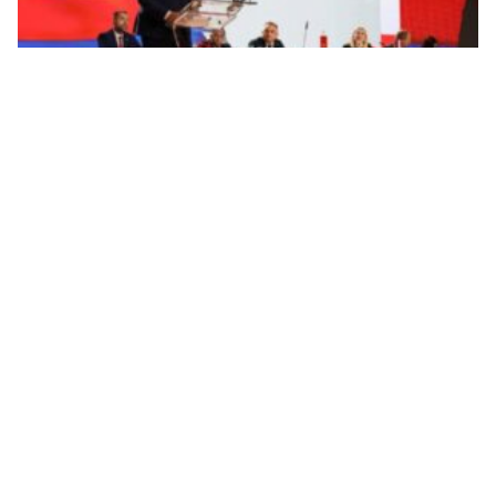
Dodik: SNSD je pobjednik izbora; Glavni odbor
podržao sporazum koalicije