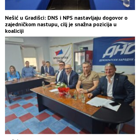
Nešić u Gradišci: DNS i NPS nastavljaju dogovor o
zajedničkom nastupu, cilj je snažna pozicija u
koaliciji