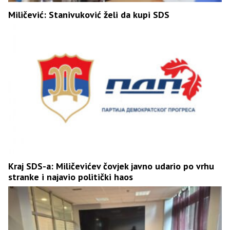
Miličević: Stanivuković želi da kupi SDS
Kraj SDS-a: Miličevićev čovjek javno udario po vrhu
stranke i najavio politički haos