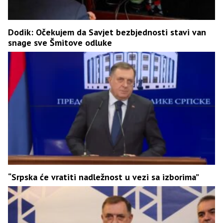
Dodik: Očekujem da Savjet bezbjednosti stavi van
snage sve Šmitove odluke
“Srpska će vratiti nadležnost u vezi sa izborima”