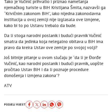
Tako je Vučinić prihvatio i priznao nametanja
njemačkog turiste u BiH Kristijana Šmita, nazvavši ga
“Krivičnim zakonom BiH”, iako nijedna zakonodavna
institucija u ovoj zemlji nije izglasala ove izmjene,
kako bi to po Ustavu trebalo da bude.
Da li stoga narodni poslanik i budući pravnik Vučinić
smatra da jedinka koja nelegalno obitava u BiH ima
pravo da kreira Ustav ove zemlje po svojoj volji?
Još bitnije pitanje u ovom slučaju je “da li je Đorđe
Vučinić, kao narodni poslanik i budući pravnik, uopšte
pročitao Ustav BiH i da li poznaje procedure
donošenja i izmjena zakona”?
ATV
PODJELI VIJEST