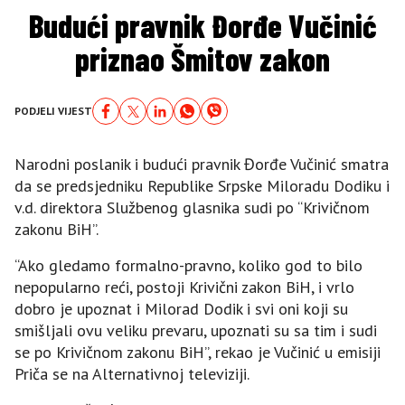
Budući pravnik Đorđe Vučinić
priznao Šmitov zakon
PODJELI VIJEST
Narodni poslanik i budući pravnik Đorđe Vučinić smatra
da se predsjedniku Republike Srpske Miloradu Dodiku i
v.d. direktora Službenog glasnika sudi po “Krivičnom
zakonu BiH”.
“Ako gledamo formalno-pravno, koliko god to bilo
nepopularno reći, postoji Krivični zakon BiH, i vrlo
dobro je upoznat i Milorad Dodik i svi oni koji su
smišljali ovu veliku prevaru, upoznati su sa tim i sudi
se po Krivičnom zakonu BiH”, rekao je Vučinić u emisiji
Priča se na Alternativnoj televiziji.