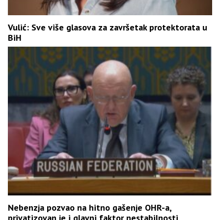
Vulić: Sve više glasova za završetak protektorata u
BiH
Nebenzja pozvao na hitno gašenje OHR-a,
privatizovan je i glavni faktor nestabilnosti