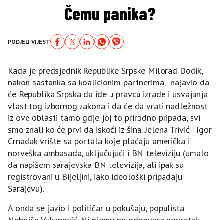
Čemu panika?
PODJELI VIJEST
Kada je predsjednik Republike Srpske Milorad Dodik,
nakon sastanka sa koalicionim partnerima, najavio da
će Republika Srpska da ide u pravcu izrade i usvajanja
vlastitog izbornog zakona i da će da vrati nadležnost
iz ove oblasti tamo gdje joj to prirodno pripada, svi
smo znali ko će prvi da iskoći iz šina. Jelena Trivić i Igor
Crnadak vrište sa portala koje plaćaju američka i
norveška ambasada, uključujući i BN televiziju (umalo
da napišem sarajevska BN televizija, ali ipak su
registrovani u Bijeljini, iako ideološki pripadaju
Sarajevu).
A onda se javio i političar u pokušaju, populista
Nebojša Vukanović. Ni njemu ne odgovara povratak