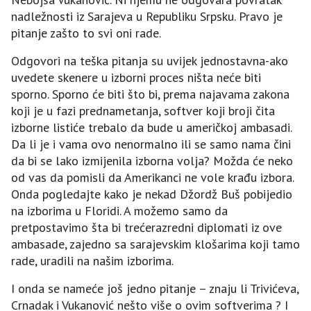
nadležnosti iz Sarajeva u Republiku Srpsku. Pravo je
pitanje zašto to svi oni rade.
Odgovori na teška pitanja su uvijek jednostavna-ako
uvedete skenere u izborni proces ništa neće biti
sporno. Sporno će biti što bi, prema najavama zakona
koji je u fazi prednametanja, softver koji broji čita
izborne listiće trebalo da bude u američkoj ambasadi.
Da li je i vama ovo nenormalno ili se samo nama čini
da bi se lako izmijenila izborna volja? Možda će neko
od vas da pomisli da Amerikanci ne vole krađu izbora.
Onda pogledajte kako je nekad Džordž Buš pobijedio
na izborima u Floridi. A možemo samo da
pretpostavimo šta bi trećerazredni diplomati iz ove
ambasade, zajedno sa sarajevskim klošarima koji tamo
rade, uradili na našim izborima.
I onda se nameće još jedno pitanje – znaju li Trivićeva,
Crnadak i Vukanović nešto više o ovim softverima ? I