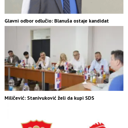
Glavni odbor odlučio: Blanuša ostaje kandidat
Miličević: Stanivuković želi da kupi SDS