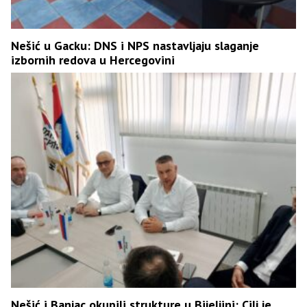
Nešić u Gacku: DNS i NPS nastavljaju slaganje
izbornih redova u Hercegovini
Nešić i Banjac okupili strukture u Bijeljini: Cilj je