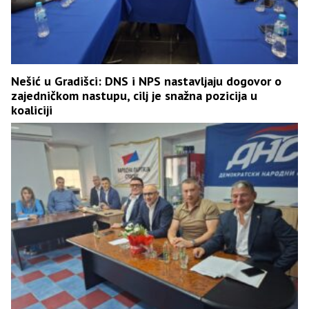
Nešić u Gradišci: DNS i NPS nastavljaju dogovor o
zajedničkom nastupu, cilj je snažna pozicija u
koaliciji