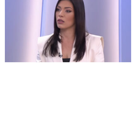
Vulićeva kao parni valjak pregazila Ćudićevu i
Karamehić Abazović: „Ja u ropstvo neću, a vas
uskoro neće ni biti”
© 2026.
Vijesti365
. Sva prava zadržana.
Impressum
Kontakt