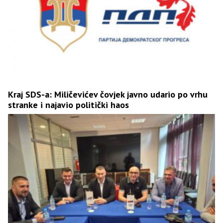
Kraj SDS-a: Miličevićev čovjek javno udario po vrhu
stranke i najavio politički haos