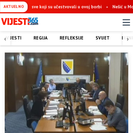
 na sve koji su učestvovali u ovoj borbi
Nešić u Mostaru: Obno
AKTUELNO
‹
›
VIJESTI
REGIJA
REFLEKSIJE
SVIJET
BIZN