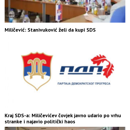
Miličević: Stanivuković želi da kupi SDS
Kraj SDS-a: Miličevićev čovjek javno udario po vrhu
stranke i najavio politički haos