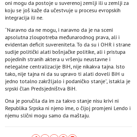
oni mogu da postoje u suverenoj zemlji ili u zemlji za
koju se još kaže da učestvuje u procesu evropskih
integracija ili ne.
“Naravno da ne mogu, i naravno da je na sceni
apsolutna zloupotreba međunarodnog prava, ali i
evidentan deficit suvereniteta. To da su i OHR i strane
sudije politički alati bošnjačke politike, ali i pristupa
pojedinih stranih aktera u vršenju neustavne i
nelegalne centralizacije BiH, nije nikakva tajna. Isto
tako, nije tajna ni da su upravo ti alati doveli BiH u
jedno totalno zakržljalo i podaničko stanje”, istakla je
srpski član Predsjedništva BiH.
Ona je poručila da im za takvo stanje nisu krivi ni
Republika Srpska ni njeno ime, o čijoj promjeni Lendo i
njemu slični mogu samo da maštaju.