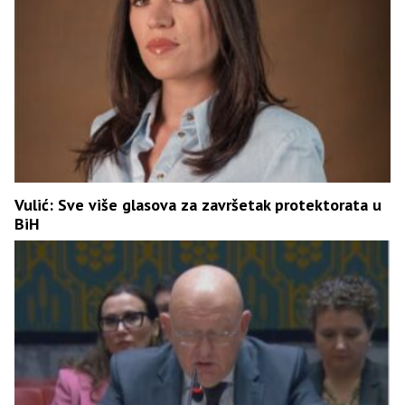
Vulić: Sve više glasova za završetak protektorata u
BiH