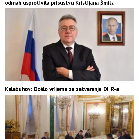
odmah usprotivila prisustvu Kristijana Šmita
Kalabuhov: Došlo vrijeme za zatvaranje OHR-a