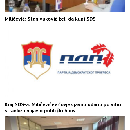
Miličević: Stanivuković želi da kupi SDS
Kraj SDS-a: Miličevićev čovjek javno udario po vrhu
stranke i najavio politički haos