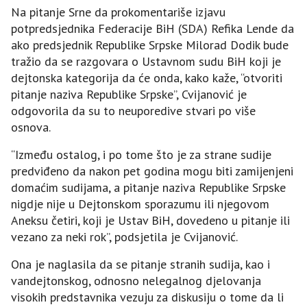
Na pitanje Srne da prokomentariše izjavu
potpredsjednika Federacije BiH (SDA) Refika Lende da
ako predsjednik Republike Srpske Milorad Dodik bude
tražio da se razgovara o Ustavnom sudu BiH koji je
dejtonska kategorija da će onda, kako kaže, “otvoriti
pitanje naziva Republike Srpske”, Cvijanović je
odgovorila da su to neuporedive stvari po više
osnova.
“Između ostalog, i po tome što je za strane sudije
predviđeno da nakon pet godina mogu biti zamijenjeni
domaćim sudijama, a pitanje naziva Republike Srpske
nigdje nije u Dejtonskom sporazumu ili njegovom
Aneksu četiri, koji je Ustav BiH, dovedeno u pitanje ili
vezano za neki rok”, podsjetila je Cvijanović.
Ona je naglasila da se pitanje stranih sudija, kao i
vandejtonskog, odnosno nelegalnog djelovanja
visokih predstavnika vezuju za diskusiju o tome da li