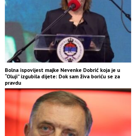
Bolna ispovijest majke Nevenke Dobrić koja je u
“Oluji” izgubila dijete: Dok sam živa boriću se za
pravdu