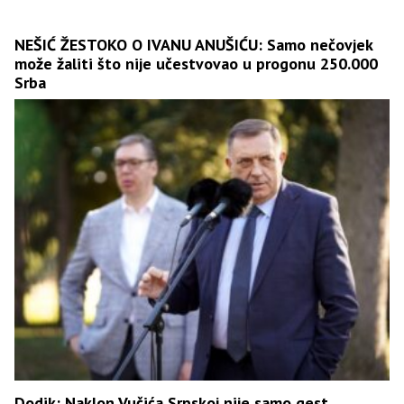
NEŠIĆ ŽESTOKO O IVANU ANUŠIĆU: Samo nečovjek
može žaliti što nije učestvovao u progonu 250.000
Srba
Dodik: Naklon Vučića Srpskoj nije samo gest