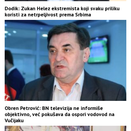
Dodik: Zukan Helez ekstremista koji svaku priliku
koristi za netrpeljivost prema Srbima
Obren Petrović: BN televizija ne informiše
objektivno, već pokušava da ospori vodovod na
Vučijaku