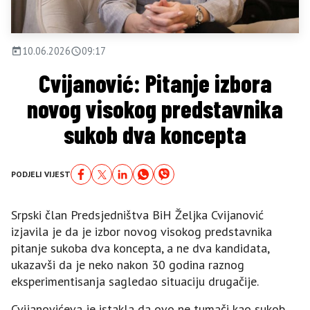
10.06.2026
09:17
Cvijanović: Pitanje izbora
novog visokog predstavnika
sukob dva koncepta
PODJELI VIJEST
Srpski član Predsjedništva BiH Željka Cvijanović
izjavila je da je izbor novog visokog predstavnika
pitanje sukoba dva koncepta, a ne dva kandidata,
ukazavši da je neko nakon 30 godina raznog
eksperimentisanja sagledao situaciju drugačije.
Cvijanovićeva je istakla da ovo ne tumači kao sukob