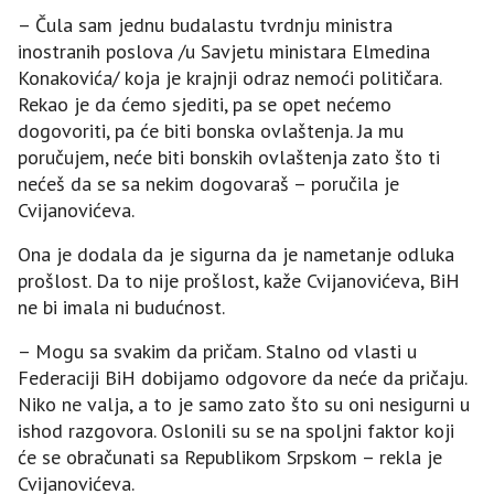
– Čula sam jednu budalastu tvrdnju ministra
inostranih poslova /u Savjetu ministara Elmedina
Konakovića/ koja je krajnji odraz nemoći političara.
Rekao je da ćemo sjediti, pa se opet nećemo
dogovoriti, pa će biti bonska ovlaštenja. Јa mu
poručujem, neće biti bonskih ovlaštenja zato što ti
nećeš da se sa nekim dogovaraš – poručila je
Cvijanovićeva.
Ona je dodala da je sigurna da je nametanje odluka
prošlost. Da to nije prošlost, kaže Cvijanovićeva, BiH
ne bi imala ni budućnost.
– Mogu sa svakim da pričam. Stalno od vlasti u
Federaciji BiH dobijamo odgovore da neće da pričaju.
Niko ne valja, a to je samo zato što su oni nesigurni u
ishod razgovora. Oslonili su se na spoljni faktor koji
će se obračunati sa Republikom Srpskom – rekla je
Cvijanovićeva.