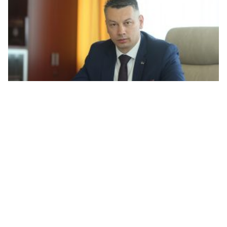
Nešić: ”Oluja” je najveće etničko čišćenje i opomena
Srbima