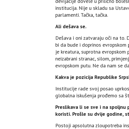
devijacije dovele u prilično bole
institucija. Nije u skladu sa Usta
parlamenti. Tačka, tačka.
Ali dešava se.
Dešava i oni zatvaraju oči na to
bi da bude i doprinos evropskom p
je kreatura, suprotna evropskom 
neizabrani stranac, silom, primje
evropskom putu. Ne da nam se da ž
Kakva je pozicija Republike Srpske
Institucije rade svoj posao uprko
globalna iskušenja prođemo sa št
Preslikava li se sve i na spoljn
koristi. Prošle su dvije godine, st
Postoji apsolutna zloupotreba ins