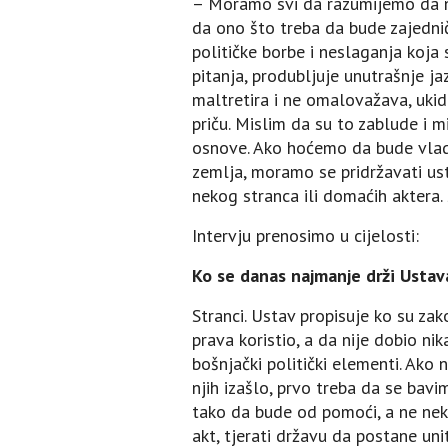
– Moramo svi da razumijemo da ne
da ono što treba da bude zajednič
političke borbe i neslaganja koja
pitanja, produbljuje unutrašnje ja
maltretira i ne omalovažava, ukid
priču. Mislim da su to zablude i mi
osnove. Ako hoćemo da bude vlad
zemlja, moramo se pridržavati usta
nekog stranca ili domaćih aktera. 
Intervju prenosimo u cijelosti:
Ko se danas najmanje drži Ustav
Stranci. Ustav propisuje ko su zak
prava koristio, a da nije dobio 
bošnjački politički elementi. Ako 
njih izašlo, prvo treba da se bav
tako da bude od pomoći, a ne nek
akt, tjerati državu da postane uni