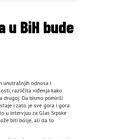
a u BiH bude
 unutrašnjih odnosa i
sti, različita viđenja kako
a drugoj. Da bismo pomirili
staje i zato je sve gora i gora
 to u intervjuu za Glas Srpske
že biti bolje, ali da to