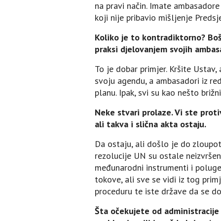
na pravi način. Imate ambasadore 
koji nije pribavio mišljenje Predsj
Koliko je to kontradiktorno? Bošn
praksi djelovanjem svojih ambasa
To je dobar primjer. Kršite Ustav
svoju agendu, a ambasadori iz red
planu. Ipak, svi su kao nešto brižni
Neke stvari prolaze. Vi ste prot
ali takva i slična akta ostaju.
Da ostaju, ali došlo je do zloupot
rezolucije UN su ostale neizvršene
međunarodni instrumenti i poluge
tokove, ali sve se vidi iz tog pri
proceduru te iste države da se do
Šta očekujete od administracije