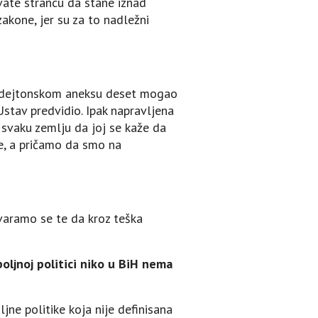
avate strancu da stane iznad
zakone, jer su za to nadležni
 u dejtonskom aneksu deset mogao
Ustav predvidio. Ipak napravljena
svaku zemlju da joj se kaže da
ve, a pričamo da smo na
ovaramo se te da kroz teška
poljnoj politici niko u BiH nema
jne politike koja nije definisana