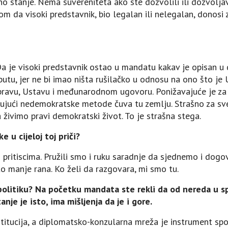
sno stanje. Nema suvereniteta ako ste dozvolili ili dozvolj
vom da visoki predstavnik, bio legalan ili nelegalan, donosi 
. Da je visoki predstavnik ostao u mandatu kakav je opisan
utu, jer ne bi imao ništa rušilačko u odnosu na ono što je 
pravu, Ustavu i međunarodnom ugovoru. Ponižavajuće je za 
njujući nedemokratske metode čuva tu zemlju. Strašno za s
ivimo pravi demokratski život. To je strašna stega.
 u cijeloj toj priči?
s pritiscima. Pružili smo i ruku saradnje da sjednemo i dog
o manje rana. Ko želi da razgovara, mi smo tu.
u politiku? Na početku mandata ste rekli da od nereda u s
anje je isto, ima mišljenja da je i gore.
titucija, a diplomatsko-konzularna mreža je instrument spol