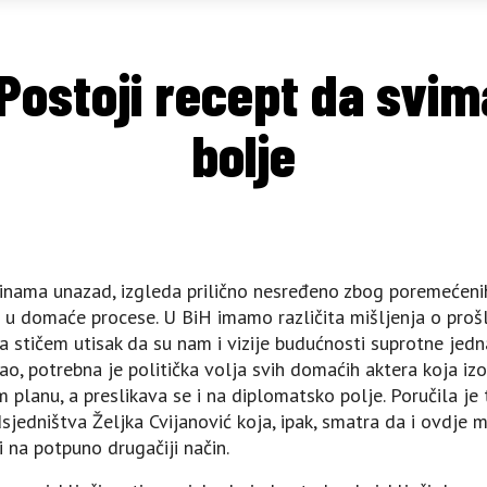
 Postoji recept da svim
bolje
nama unazad, izgleda prilično nesređeno zbog poremećenih
u domaće procese. U BiH imamo različita mišljenja o prošlo
 a stičem utisak da su nam i vizije budućnosti suprotne jedn
ao, potrebna je politička volja svih domaćih aktera koja izo
em planu, a preslikava se i na diplomatsko polje. Poručila je
sjedništva Željka Cvijanović koja, ipak, smatra da i ovdje mo
 na potpuno drugačiji način.