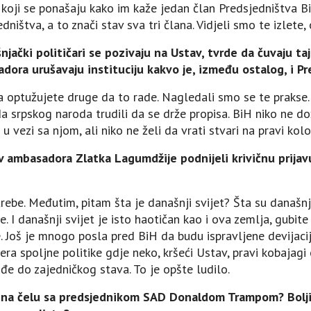
koji se ponašaju kako im kaže jedan član Predsjedništva BiH
edništva, a to znači stav sva tri člana. Vidjeli smo te izlet
jački političari se pozivaju na Ustav, tvrde da čuvaju ta
dora urušavaju instituciju kakvo je, između ostalog, i Pr
, a optužujete druge da to rade. Nagledali smo se te prakse
a srpskog naroda trudili da se drže propisa. BiH niko ne d
 u vezi sa njom, ali niko ne želi da vrati stvari na pravi kolo
iv ambasadora Zlatka Lagumdžije podnijeli krivičnu prijav
rebe. Međutim, pitam šta je današnji svijet? Šta su današnj
. I današnji svijet je isto haotičan kao i ova zemlja, gubite
. Јoš je mnogo posla pred BiH da budu ispravljene devijaci
mjera spoljne politike gdje neko, kršeći Ustav, pravi kobajag
đe do zajedničkog stava. To je opšte ludilo.
 na čelu sa predsjednikom SAD Donaldom Trampom? Bolji i