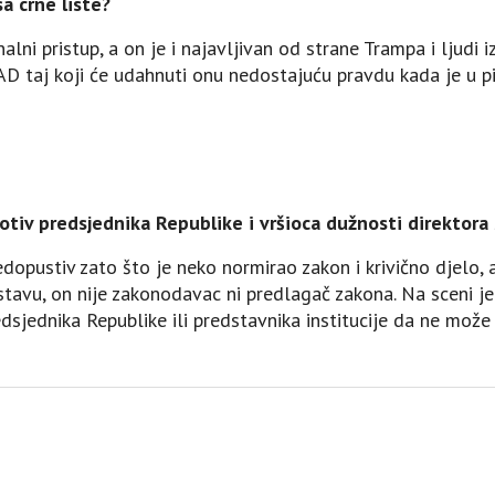
a crne liste?
nalni pristup, a on je i najavljivan od strane Trampa i ljudi
AD taj koji će udahnuti onu nedostajuću pravdu kada je u pit
otiv predsjednika Republike i vršioca dužnosti direktor
dopustiv zato što je neko normirao zakon i krivično djelo, a 
tavu, on nije zakonodavac ni predlagač zakona. Na sceni je
dsjednika Republike ili predstavnika institucije da ne mož