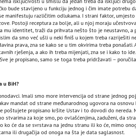
ma isključivosti u smislu da jedan treba da isključi drug
ko bude stavljeno u funkciju jednog i čim imate potrebu da 
 se manifestuju različitim odlukama. I strani faktor, umjes
zove. Postoji receptura za bolje, ali u njoj moraju učestvova
a mu identitet, traži da prihvata nešto što je neustavno, a
slim da smo već ušli u neki finiš u kojem treba razriješiti ne
avina prava, zna se kako se u tim okvirima treba ponašat
vnih rješenja, a ako ih treba mijenjati, zna se i kako to id
Sve je propisano, samo se toga treba pridržavati – poručila
a u BiH?
onodavci. Imali smo more intervencija od strane jednog poje
nikakav mandat od strane međunarodnog ugovora na osnovu ko
ne poštujete propisano kršite Ustav i to dovodi do nereda. 
imo stvarima za koje smo, po ovlašćenjima, zaduženi, da str
o ko će da se svrstava na jednu stranu ili ko će, mimo on
tarna ili drugačija od onoga na šta je data saglasnost.