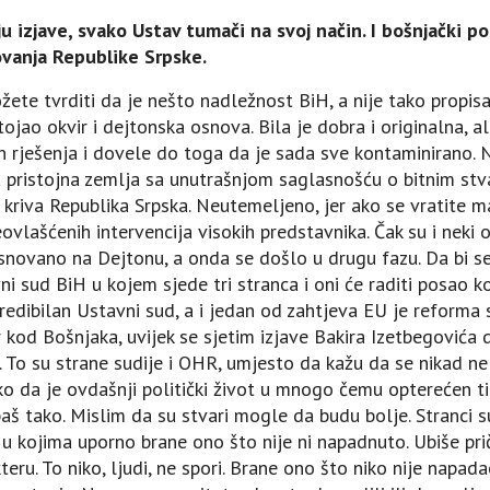
u izjave, svako Ustav tumači na svoj način. I bošnjački poli
vanja Republike Srpske.
ožete tvrditi da je nešto nadležnost BiH, a nije tako propi
tojao okvir i dejtonska osnova. Bila je dobra i originalna, al
 rješenja i dovele do toga da je sada sve kontaminirano. Ne
ila pristojna zemlja sa unutrašnjom saglasnošću o bitnim s
kriva Republika Srpska. Neutemeljeno, jer ako se vratite ma
ovlašćenih intervencija visokih predstavnika. Čak su i neki o
snovano na Dejtonu, a onda se došlo u drugu fazu. Da bi se s
i sud BiH u kojem sjede tri stranca i oni će raditi posao k
redibilan Ustavni sud, a i jedan od zahtjeva EU je reforma
kod Bošnjaka, uvijek se sjetim izjave Bakira Izetbegovića 
. To su strane sudije i OHR, umjesto da kažu da se nikad ne s
o da je ovdašnji politički život u mnogo čemu opterećen ti
aš tako. Mislim da su stvari mogle da budu bolje. Stranci s
a u kojima uporno brane ono što nije ni napadnuto. Ubiše pri
eru. To niko, ljudi, ne spori. Brane ono što niko nije napad