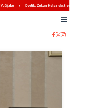
Dodik: Zukan Helez ekstremista koji svaku priliku koristi za netr
T