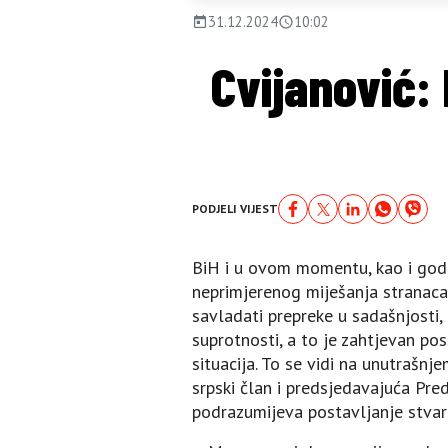
31.12.2024
10:02
Cvijanović:
PODJELI VIJEST
BiH i u ovom momentu, kao i godi
neprimjerenog miješanja stranaca 
savladati prepreke u sadašnjosti,
suprotnosti, a to je zahtjevan pos
situacija. To se vidi na unutrašnj
srpski član i predsjedavajuća Pred
podrazumijeva postavljanje stvari