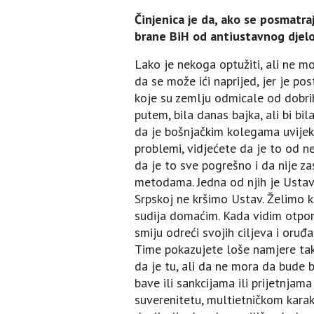
Činjenica je da, ako se posmatraj
brane BiH od antiustavnog djelo
Lako je nekoga optužiti, ali ne m
da se može ići naprijed, jer je pos
koje su zemlju odmicale od dobrih
putem, bila danas bajka, ali bi b
da je bošnjačkim kolegama uvijek 
problemi, vidjećete da je to od ne
da je to sve pogrešno i da nije za
metodama. Јedna od njih je Ustavn
Srpskoj ne kršimo Ustav. Želimo k
sudija domaćim. Kada vidim otpor 
smiju odreći svojih ciljeva i oruđa
Time pokazujete loše namjere tak
da je tu, ali da ne mora da bude b
bave ili sankcijama ili prijetnjam
suverenitetu, multietničkom karakt