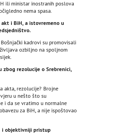
 ili ministar inostranih poslova
e, očigledno nema spasa.
j akt i BiH, a istovremeno u
edsjedništvo.
. Bošnjački kadrovi su promovisali
oživljava ozbiljno na spoljnom
sijek.
u zbog rezolucije o Srebrenici,
a akta, rezolucije? Brojne
 vjeru u nešto što su
je i da se vratimo u normalne
i obavezu za BiH, a nije ispoštovao
 objektivniji pristup