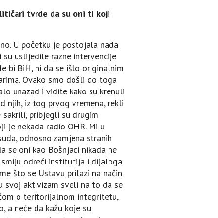
tičari tvrde da su oni ti koji
sano. U početku je postojala nada
i su uslijedile razne intervencije
 bi BiH, ni da se išlo originalnim
tvarima. Ovako smo došli do toga
lo unazad i vidite kako su krenuli
d njih, iz tog prvog vremena, rekli
akrili, pribjegli su drugim
oji je nekada radio OHR. Mi u
 suda, odnosno zamjena stranih
da se oni kao Bošnjaci nikada ne
miju odreći institucija i dijaloga.
me što se Ustavu prilazi na način
u svoj aktivizam sveli na to da se
čom o teritorijalnom integritetu,
ao, a neće da kažu koje su