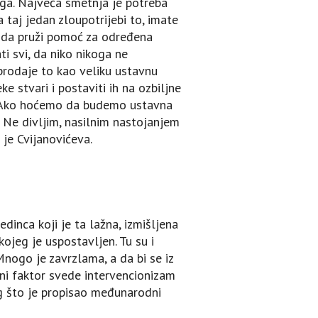
oga. Najveća smetnja je potreba
taj jedan zloupotrijebi to, imate
to da pruži pomoć za određena
ti svi, da niko nikoga ne
 prodaje to kao veliku ustavnu
ke stvari i postaviti ih na ozbiljne
i. Ako hoćemo da budemo ustavna
e. Ne divljim, nasilnim nastojanjem
 je Cvijanovićeva.
dinca koji je ta lažna, izmišljena
jeg je uspostavljen. Tu su i
Mnogo je zavrzlama, a da bi se iz
ani faktor svede intervencionizam
og što je propisao međunarodni