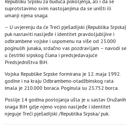
Republiku Srpsku za buduća pokoljenja, ali i da se
suprotstavimo svim nastojanjima da se uništi ili
umanji njena snaga.
– U uvjerenju da će Treći pješadijski (Republika Srpska)
puk nastaviti nasljeđe i identitet pravdoljubljive i
odbrambene vojske i uspomenu na više od 23.000
poginulih junaka, srdačno vas pozdravljam – navodi se
u čestitki srpskog člana i predsjedavajuće
Predsjedništva BiH.
Vojska Republike Srpske formirana je 12. maja 1992.
godine i na kraju Odbrambeno-otadžbinskog rata
imala je 210.000 boraca. Poginula su 23.752 borca.
Poslije 14 godina postojanja ušla je u sastav Oružanih
snaga BiH gdje njeno vojno nasljeđe i identitet
njeguje Treći pješadijski /Republika Srpska/ puk.