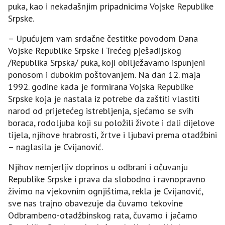
puka, kao i nekadašnjim pripadnicima Vojske Republike
Srpske.
– Upućujem vam srdačne čestitke povodom Dana
Vojske Republike Srpske i Trećeg pješadijskog
/Republika Srpska/ puka, koji obilježavamo ispunjeni
ponosom i dubokim poštovanjem. Na dan 12. maja
1992. godine kada je formirana Vojska Republike
Srpske koja je nastala iz potrebe da zaštiti vlastiti
narod od prijetećeg istrebljenja, sjećamo se svih
boraca, rodoljuba koji su položili živote i dali dijelove
tijela, njihove hrabrosti, žrtve i ljubavi prema otadžbini
– naglasila je Cvijanović.
Njihov nemjerljiv doprinos u odbrani i očuvanju
Republike Srpske i prava da slobodno i ravnopravno
živimo na vjekovnim ognjištima, rekla je Cvijanović,
sve nas trajno obavezuje da čuvamo tekovine
Odbrambeno-otadžbinskog rata, čuvamo i jačamo