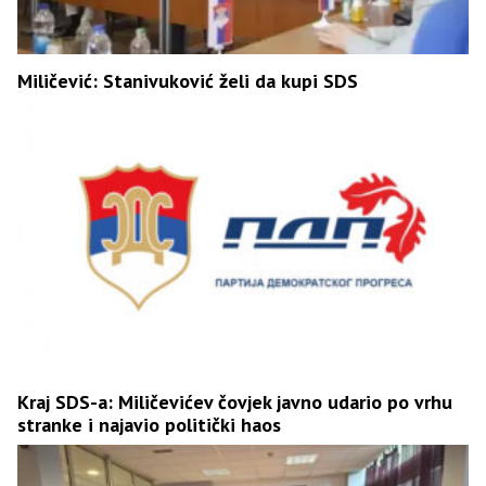
Miličević: Stanivuković želi da kupi SDS
Kraj SDS-a: Miličevićev čovjek javno udario po vrhu
stranke i najavio politički haos