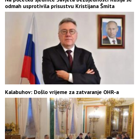
odmah usprotivila prisustvu Kristijana Šmita
Kalabuhov: Došlo vrijeme za zatvaranje OHR-a