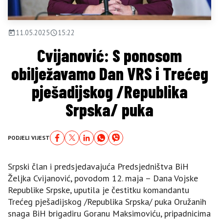
11.05.2025
15:22
Cvijanović: S ponosom
obilježavamo Dan VRS i Trećeg
pješadijskog /Republika
Srpska/ puka
PODJELI VIJEST
Srpski član i predsjedavajuća Predsjedništva BiH
Željka Cvijanović, povodom 12. maja – Dana Vojske
Republike Srpske, uputila je čestitku komandantu
Trećeg pješadijskog /Republika Srpska/ puka Oružanih
snaga BiH brigadiru Goranu Maksimoviću, pripadnicima