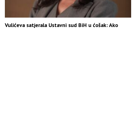
Vulićeva satjerala Ustavni sud BiH u ćošak: Ako
Parlament nije donio zakon, ko je Šmitu dao pravo
da bude zakonodavac?
Vulićeva kao parni valjak pregazila Ćudićevu i