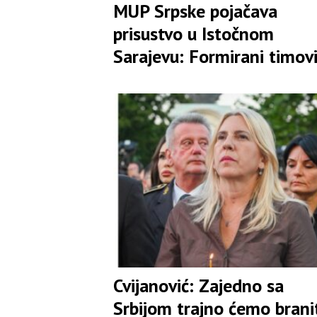
MUP Srpske pojačava
prisustvo u Istočnom
Sarajevu: Formirani timovi
rasvjetljavanje pokušaja
ubistava
Cvijanović: Zajedno sa
Srbijom trajno ćemo brani