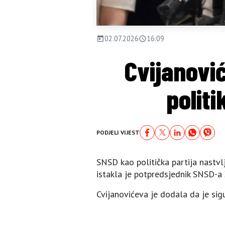
02.07.2026
16:09
Cvijanović
polit
PODJELI VIJEST
SNSD kao politička partija nastvlj
istakla je potpredsjednik SNSD-a 
Cvijanovićeva je dodala da je sig