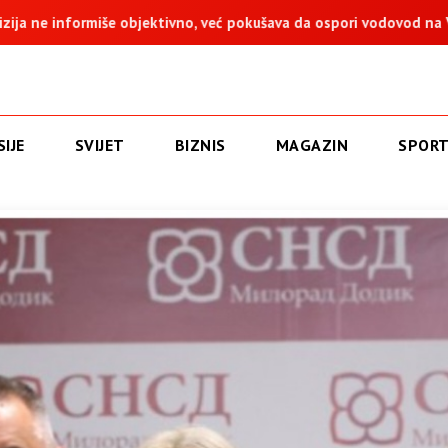
, već pokušava da ospori vodovod na Vučijaku
Dodik: Zukan H
IJE
SVIJET
BIZNIS
MAGAZIN
SPOR