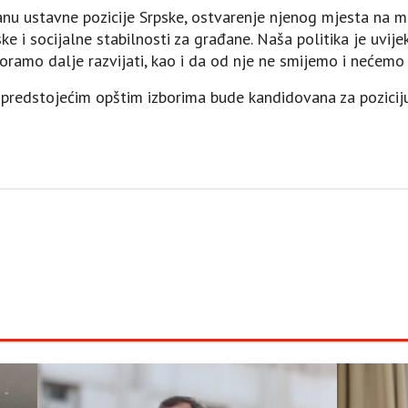
anu ustavne pozicije Srpske, ostvarenje njenog mjesta na m
e i socijalne stabilnosti za građane. Naša politika je uvije
ramo dalje razvijati, kao i da od nje ne smijemo i nećemo 
a predstojećim opštim izborima bude kandidovana za pozicij