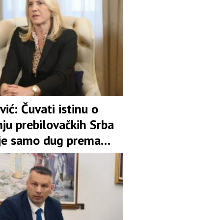
vić: Čuvati istinu o
ju prebilovačkih Srba
ije samo dug prema
ti