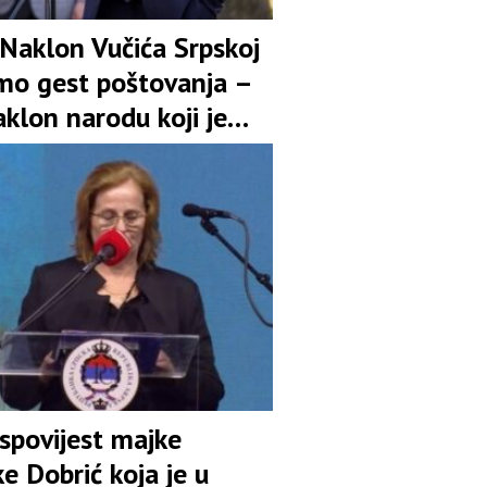
 Naklon Vučića Srpskoj
amo gest poštovanja –
aklon narodu koji je
uspravan uprkos svim
njima
spovijest majke
e Dobrić koja je u