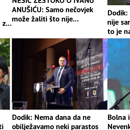
NEŠIĆ ŽESTOKO O IVANU
ANUŠIĆU: Samo nečovjek
Dodik:
može žaliti što nije
nije s
 za
učestvovao u progonu
to je n
250.000 Srba
ostao 
strada
Dodik: Nema dana da ne
Bolna i
ti
obilježavamo neki parastos
Nevenk