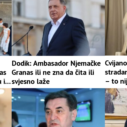
Cvijano
Dodik: Ambasador Njemačke
stradan
as
Granas ili ne zna da čita ili
– to n
 i
svjesno laže
prošlos