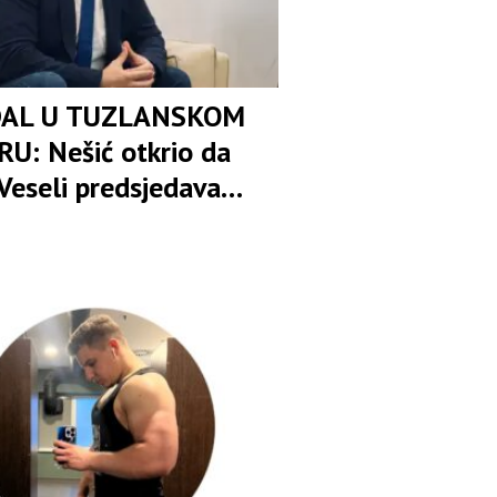
AL U TUZLANSKOM
U: Nešić otkrio da
Veseli predsjedava
om osuđenica