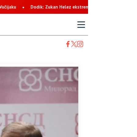
elez ekstremista koji svaku priliku koristi za netrpeljivost prema
T