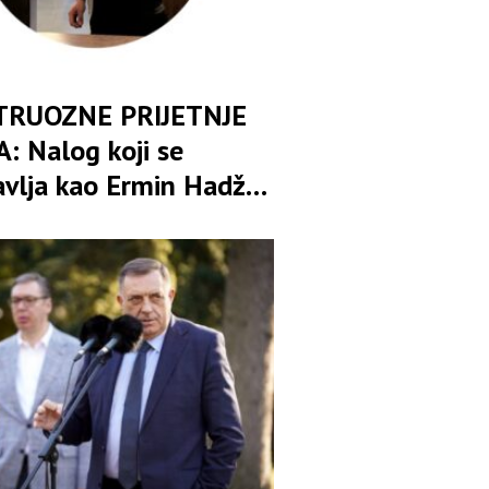
RUOZNE PRIJETNJE
: Nalog koji se
avlja kao Ermin Hadžić
na klanje, istrebljenje i
ivanje Banjaluke sa
om“