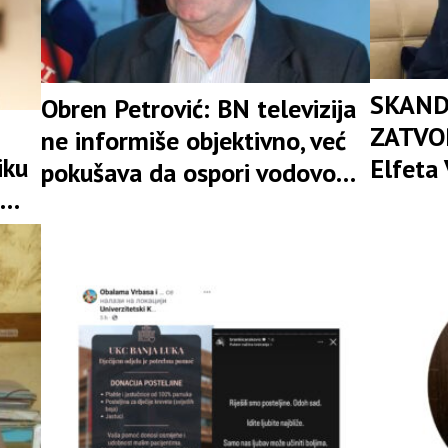
SKAND
Obren Petrović: BN televizija
ZATVOR
ne informiše objektivno, već
iku
Elfeta 
pokušava da ospori vodovod
rema
Savjet
na Vučijaku