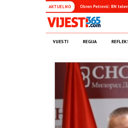
enica
Obren Petrović: BN televizija ne informiše objektivno
AKTUELNO
VIJESTI
REGIJA
REFLEKS