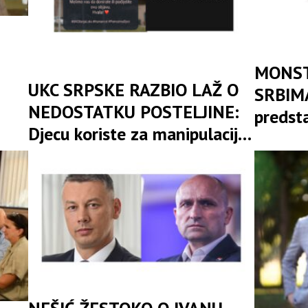
MONST
UKC SRPSKE RAZBIO LAŽ O
SRBIMA
NEDOSTATKU POSTELJINE:
predst
Djecu koriste za manipulaciju
poziva 
i jeftino skupljanje političkih
„sravnj
poena
zemlj