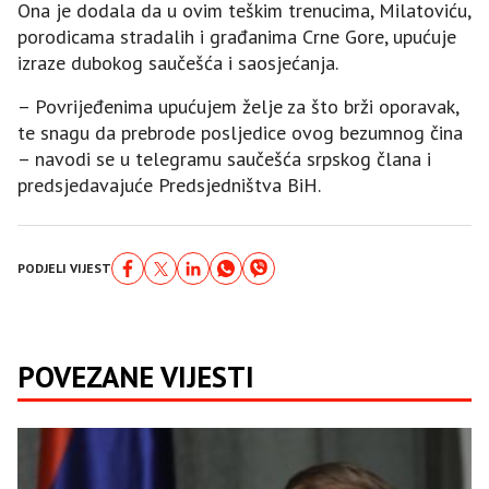
Ona je dodala da u ovim teškim trenucima, Milatoviću,
porodicama stradalih i građanima Crne Gore, upućuje
izraze dubokog saučešća i saosjećanja.
– Povrijeđenima upućujem želje za što brži oporavak,
te snagu da prebrode posljedice ovog bezumnog čina
– navodi se u telegramu saučešća srpskog člana i
predsjedavajuće Predsjedništva BiH.
PODJELI VIJEST
POVEZANE VIJESTI