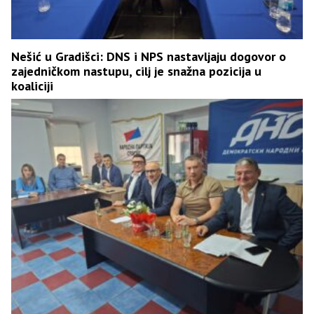
Nešić u Gradišci: DNS i NPS nastavljaju dogovor o
zajedničkom nastupu, cilj je snažna pozicija u
koaliciji