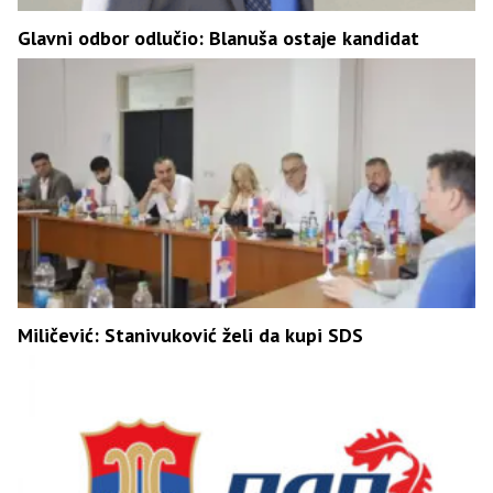
Glavni odbor odlučio: Blanuša ostaje kandidat
Miličević: Stanivuković želi da kupi SDS