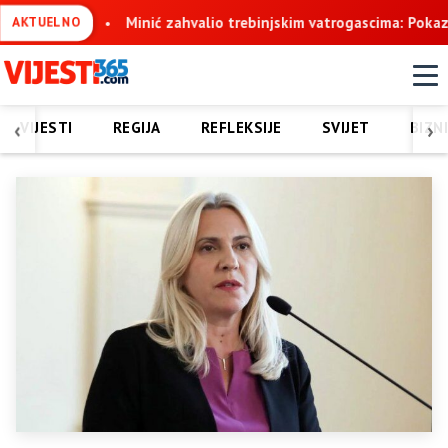
tvo
Minić zahvalio trebinjskim vatrogascima: Pokazali ste nadl
AKTUELNO
‹
›
VIJESTI
REGIJA
REFLEKSIJE
SVIJET
BIZN