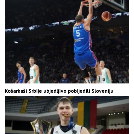
Košarkaši Srbije ubjedljivo pobijedili Sloveniju