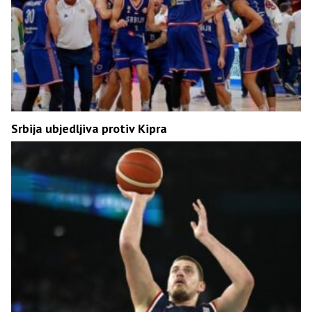
Srbija ubjedljiva protiv Kipra