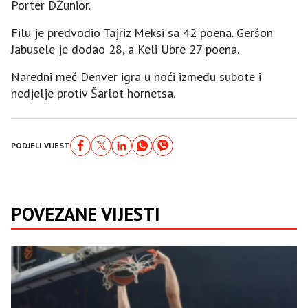
Porter DŽunior.
Filu je predvodio Tajriz Meksi sa 42 poena. Geršon
Јabusele je dodao 28, a Keli Ubre 27 poena.
Naredni meč Denver igra u noći između subote i
nedjelje protiv Šarlot hornetsa.
PODJELI VIJEST
POVEZANE VIJESTI