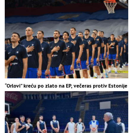
“Orlovi” kreću po zlato na EP, večeras protiv Estonije