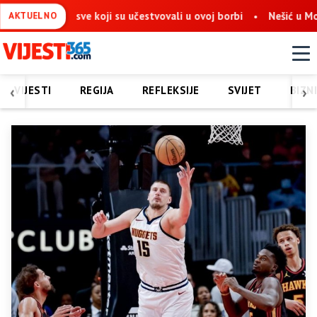
sve koji su učestvovali u ovoj borbi
Nešić u Mostaru: Obnova 
AKTUELNO
‹
›
VIJESTI
REGIJA
REFLEKSIJE
SVIJET
BIZN