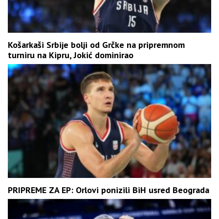
Košarkaši Srbije bolji od Grčke na pripremnom
turniru na Kipru, Јokić dominirao
PRIPREME ZA EP: Orlovi ponizili BiH usred Beograda