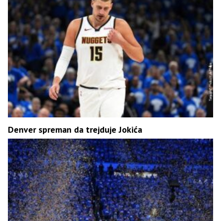
Denver spreman da trejduje Jokića