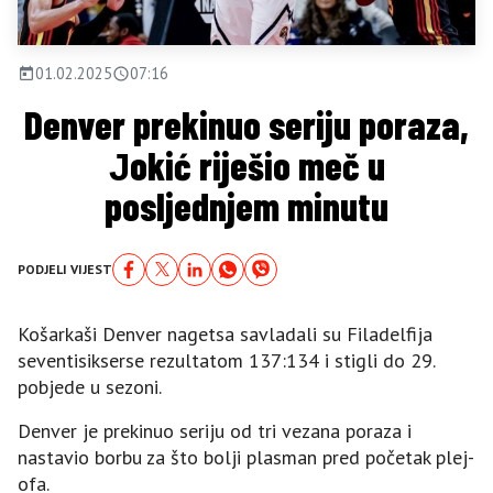
01.02.2025
07:16
Denver prekinuo seriju poraza,
Јokić riješio meč u
posljednjem minutu
PODJELI VIJEST
Košarkaši Denver nagetsa savladali su Filadelfija
seventisikserse rezultatom 137:134 i stigli do 29.
pobjede u sezoni.
Denver je prekinuo seriju od tri vezana poraza i
nastavio borbu za što bolji plasman pred početak plej-
ofa.