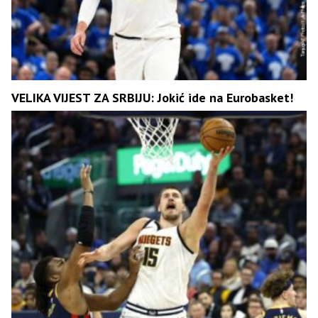
VELIKA VIJEST ZA SRBIJU: Jokić ide na Eurobasket!