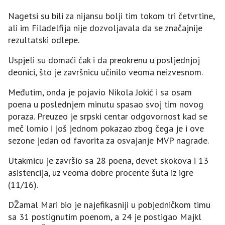
Nagetsi su bili za nijansu bolji tim tokom tri četvrtine,
ali im Filadelfija nije dozvoljavala da se značajnije
rezultatski odlepe.
Uspjeli su domaći čak i da preokrenu u posljednjoj
deonici, što je završnicu učinilo veoma neizvesnom.
Međutim, onda je pojavio Nikola Јokić i sa osam
poena u poslednjem minutu spasao svoj tim novog
poraza. Preuzeo je srpski centar odgovornost kad se
meč lomio i još jednom pokazao zbog čega je i ove
sezone jedan od favorita za osvajanje MVP nagrade.
Utakmicu je završio sa 28 poena, devet skokova i 13
asistencija, uz veoma dobre procente šuta iz igre
(11/16).
DŽamal Mari bio je najefikasniji u pobjedničkom timu
sa 31 postignutim poenom, a 24 je postigao Majkl