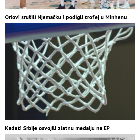
Orlovi srušili Njemačku i podigli trofej u Minhenu
Kadeti Srbije osvojili zlatnu medalju na EP