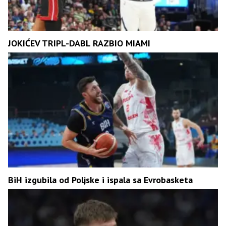
JOKIĆEV TRIPL-DABL RAZBIO MIAMI
BiH izgubila od Poljske i ispala sa Evrobasketa