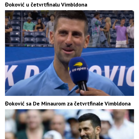
Đoković u četvrtfinalu Vimbldona
Đoković sa De Minaurom za četvrtfinale Vimbldona