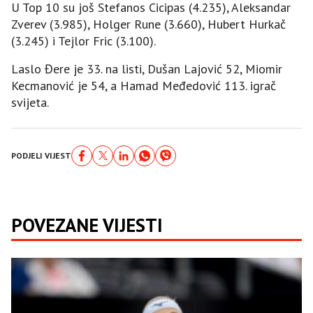
U Top 10 su još Stefanos Cicipas (4.235), Aleksandar
Zverev (3.985), Holger Rune (3.660), Hubert Hurkač
(3.245) i Tejlor Fric (3.100).
Laslo Đere je 33. na listi, Dušan Lajović 52, Miomir
Kecmanović je 54, a Hamad Međedović 113. igrač
svijeta.
PODJELI VIJEST
POVEZANE VIJESTI