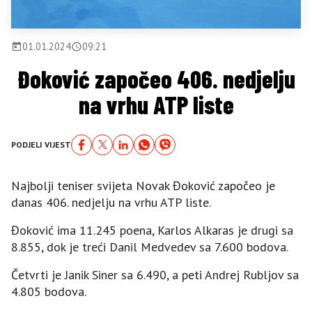
01.01.2024
09:21
Đoković započeo 406. nedjelju
na vrhu ATP liste
PODJELI VIJEST
Najbolji teniser svijeta Novak Đoković započeo je
danas 406. nedjelju na vrhu ATP liste.
Đoković ima 11.245 poena, Karlos Alkaras je drugi sa
8.855, dok je treći Danil Medvedev sa 7.600 bodova.
Četvrti je Јanik Siner sa 6.490, a peti Andrej Rubljov sa
4.805 bodova.