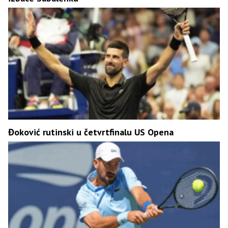
Đoković rutinski u četvrtfinalu US Opena