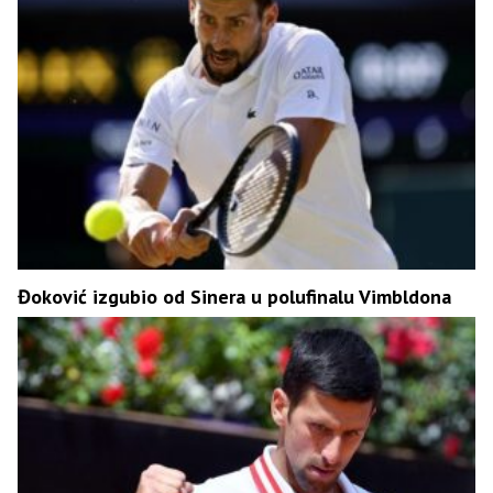
Đoković izgubio od Sinera u polufinalu Vimbldona