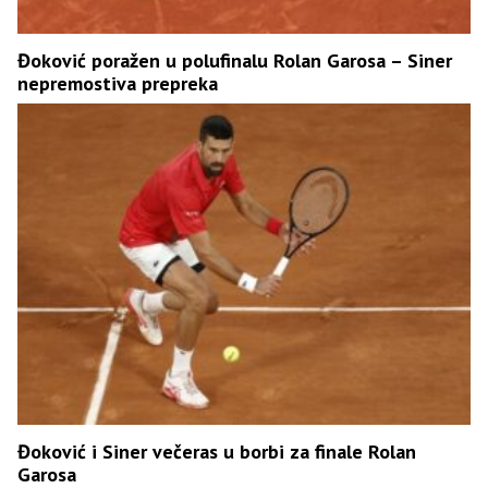
Đoković poražen u polufinalu Rolan Garosa – Siner
nepremostiva prepreka
Đoković i Siner večeras u borbi za finale Rolan
Garosa