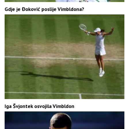
Gdje je Đoković poslije Vimbldona?
Iga Švjontek osvojila Vimbldon