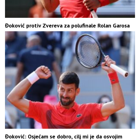
Đoković protiv Zvereva za polufinale Rolan Garosa
Đoković: Osjećam se dobro, cilj mi je da osvojim