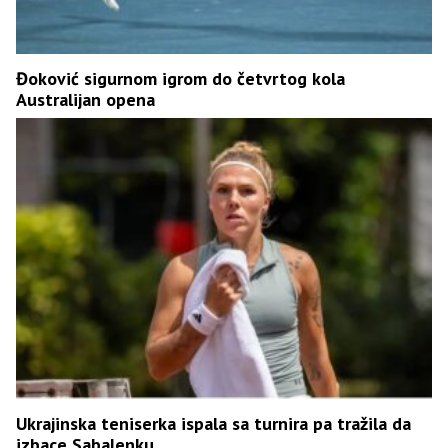
Đoković sigurnom igrom do četvrtog kola
Australijan opena
Ukrajinska teniserka ispala sa turnira pa tražila da
izbace Sabalenku