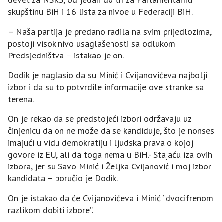
skupštinu BiH i 16 lista za nivoe u Federaciji BiH.
– Naša partija je predano radila na svim prijedlozima,
postoji visok nivo usaglašenosti sa odlukom
Predsjedništva – istakao je on.
Dodik je naglasio da su Minić i Cvijanovićeva najbolji
izbor i da su to potvrdile informacije ove stranke sa
terena.
On je rekao da se predstojeći izbori održavaju uz
činjenicu da on ne može da se kandiduje, što je nonses
imajući u vidu demokratiju i ljudska prava o kojoj
govore iz EU, ali da toga nema u BiH.- Stajaću iza ovih
izbora, jer su Savo Minić i Željka Cvijanović i moj izbor
kandidata – poručio je Dodik.
On je istakao da će Cvijanovićeva i Minić “dvocifrenom
razlikom dobiti izbore”.