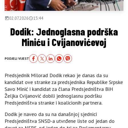
02.07.2026
15:44
Dodik: Јednoglasna podrška
Miniću i Cvijanovićevoj
PODJELI VIJEST
Predsjednik Milorad Dodik rekao je danas da su
kandidat ove stranke za predsjednika Republike Srpske
Savo Minić i kandidat za člana Predsjedništva BiH
Željka Cvijanović dobili jednoglasnu podršku
Predsjedništva stranke i koalicionih partnera.
Dodik je naveo da su na današnjoj sjednici
Predsjedništva SNSD-a utvrđene liste od jedan do
devet za NSRS, od jedan do tri za Parlamentarnu