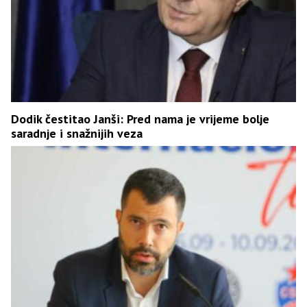
Dodik čestitao Janši: Pred nama je vrijeme bolje
saradnje i snažnijih veza