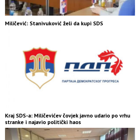
Miličević: Stanivuković želi da kupi SDS
Kraj SDS-a: Miličevićev čovjek javno udario po vrhu
stranke i najavio politički haos