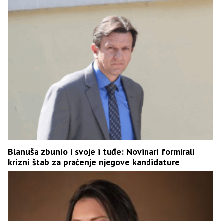
Blanuša zbunio i svoje i tuđe: Novinari formirali
krizni štab za praćenje njegove kandidature