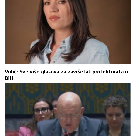
Vulić: Sve više glasova za završetak protektorata u
BiH