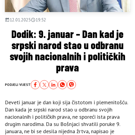
12.01.2025
19:52
Dodik: 9. januar – Dan kad je
srpski narod stao u odbranu
svojih nacionalnih i političkih
prava
PODJELI VIJEST
Deveti januar je dan koji sija čistotom i plemenitošću.
Dan kada je srpski narod stao u odbranu svojih
nacionalnih i političkih prava, ne sporeći ista prava
drugim narodima. Da su Bošnjaci shvatili poruke 9.
januara, ne bi se desila nijedna žrtva, napisao je