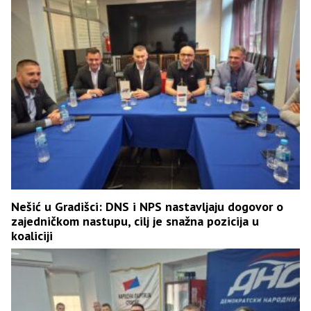
Nešić u Gradišci: DNS i NPS nastavljaju dogovor o
zajedničkom nastupu, cilj je snažna pozicija u
koaliciji