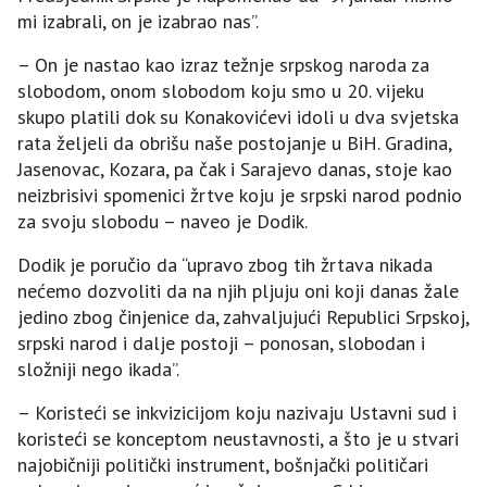
mi izabrali, on je izabrao nas”.
– On je nastao kao izraz težnje srpskog naroda za
slobodom, onom slobodom koju smo u 20. vijeku
skupo platili dok su Konakovićevi idoli u dva svjetska
rata željeli da obrišu naše postojanje u BiH. Gradina,
Јasenovac, Kozara, pa čak i Sarajevo danas, stoje kao
neizbrisivi spomenici žrtve koju je srpski narod podnio
za svoju slobodu – naveo je Dodik.
Dodik je poručio da “upravo zbog tih žrtava nikada
nećemo dozvoliti da na njih pljuju oni koji danas žale
jedino zbog činjenice da, zahvaljujući Republici Srpskoj,
srpski narod i dalje postoji – ponosan, slobodan i
složniji nego ikada”.
– Koristeći se inkvizicijom koju nazivaju Ustavni sud i
koristeći se konceptom neustavnosti, a što je u stvari
najobičniji politički instrument, bošnjački političari