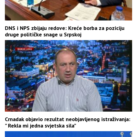
DNS i NPS zbijaju redove: Kreće borba za poziciju
druge političke snage u Srpskoj
Crnadak objavio rezultat neobjavljenog istraživanja:
” Rekla mi jedna svjetska sila”