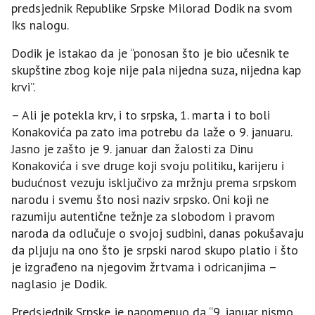
predsjednik Republike Srpske Milorad Dodik na svom
Iks nalogu.
Dodik je istakao da je “ponosan što je bio učesnik te
skupštine zbog koje nije pala nijedna suza, nijedna kap
krvi”.
– Ali je potekla krv, i to srpska, 1. marta i to boli
Konakovića pa zato ima potrebu da laže o 9. januaru.
Јasno je zašto je 9. januar dan žalosti za Dinu
Konakovića i sve druge koji svoju politiku, karijeru i
budućnost vezuju isključivo za mržnju prema srpskom
narodu i svemu što nosi naziv srpsko. Oni koji ne
razumiju autentične težnje za slobodom i pravom
naroda da odlučuje o svojoj sudbini, danas pokušavaju
da pljuju na ono što je srpski narod skupo platio i što
je izgrađeno na njegovim žrtvama i odricanjima –
naglasio je Dodik.
Predsjednik Srpske je napomenuo da “9. januar nismo