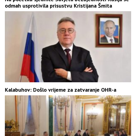
odmah usprotivila prisustvu Kristijana Šmita
Kalabuhov: Došlo vrijeme za zatvaranje OHR-a