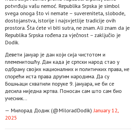
potvrđuju vašu nemoć. Republika Srpska je simbol
svega onoga što vi nemate – suvereniteta, slobode,
dostojanstva, istorije i najsvjetlije tradicije ovih
prostora. Šta ćete vi biti sutra, ne znam. Ali znam da je
Republika Srpska rođena za vječnost – zaključio je
Dodik.
Девети јануар је дан који сија чистотом и
племенитошћу. Дан када је српски народ стао у
одбрану својих националних и политичких права, не
спорећи иста права другим народима. Да су
Бошњаци схватили поруке 9. јануара, не би се
десила ниједна жртва. Поносан сам што сам био
учесник…
— Милорад Додик (@MiloradDodik)
January 12,
2025