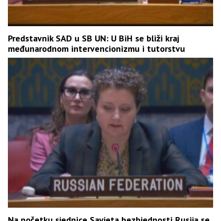
Predstavnik SAD u SB UN: U BiH se bliži kraj
međunarodnom intervencionizmu i tutorstvu
Na početku sjednice Savjeta bezbjednosti Rusija se