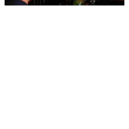
Dodik: Očekujem da Savjet bezbjednosti stavi van
snage sve Šmitove odluke
“Srpska će vratiti nadležnost u vezi sa izborima”