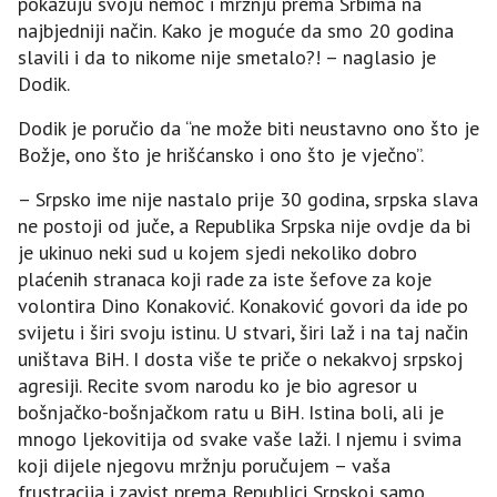
pokazuju svoju nemoć i mržnju prema Srbima na
najbjedniji način. Kako je moguće da smo 20 godina
slavili i da to nikome nije smetalo?! – naglasio je
Dodik.
Dodik je poručio da “ne može biti neustavno ono što je
Božje, ono što je hrišćansko i ono što je vječno”.
– Srpsko ime nije nastalo prije 30 godina, srpska slava
ne postoji od juče, a Republika Srpska nije ovdje da bi
je ukinuo neki sud u kojem sjedi nekoliko dobro
plaćenih stranaca koji rade za iste šefove za koje
volontira Dino Konaković. Konaković govori da ide po
svijetu i širi svoju istinu. U stvari, širi laž i na taj način
uništava BiH. I dosta više te priče o nekakvoj srpskoj
agresiji. Recite svom narodu ko je bio agresor u
bošnjačko-bošnjačkom ratu u BiH. Istina boli, ali je
mnogo ljekovitija od svake vaše laži. I njemu i svima
koji dijele njegovu mržnju poručujem – vaša
frustracija i zavist prema Republici Srpskoj samo