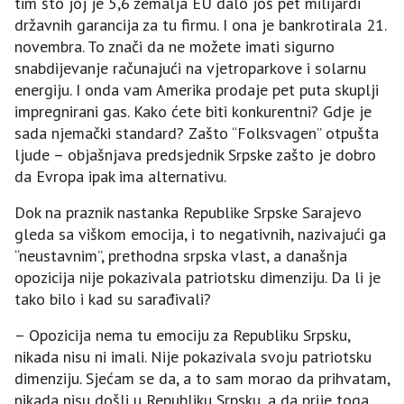
tim što joj je 5,6 zemalja EU dalo još pet milijardi
državnih garancija za tu firmu. I ona je bankrotirala 21.
novembra. To znači da ne možete imati sigurno
snabdijevanje računajući na vjetroparkove i solarnu
energiju. I onda vam Amerika prodaje pet puta skuplji
impregnirani gas. Kako ćete biti konkurentni? Gdje je
sada njemački standard? Zašto “Folksvagen” otpušta
ljude – objašnjava predsjednik Srpske zašto je dobro
da Evropa ipak ima alternativu.
Dok na praznik nastanka Republike Srpske Sarajevo
gleda sa viškom emocija, i to negativnih, nazivajući ga
“neustavnim”, prethodna srpska vlast, a današnja
opozicija nije pokazivala patriotsku dimenziju. Da li je
tako bilo i kad su sarađivali?
– Opozicija nema tu emociju za Republiku Srpsku,
nikada nisu ni imali. Nije pokazivala svoju patriotsku
dimenziju. Sjećam se da, a to sam morao da prihvatam,
nikada nisu došli u Republiku Srpsku, a da prije toga