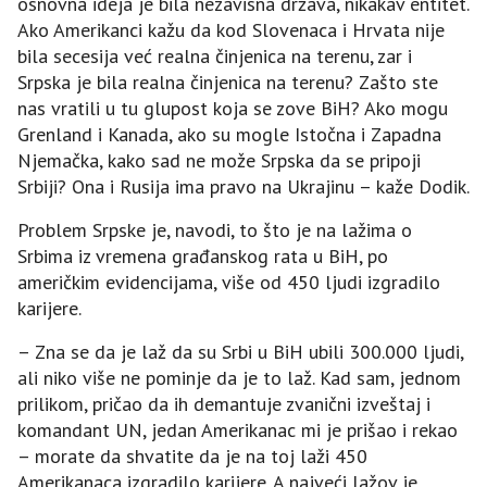
osnovna ideja je bila nezavisna država, nikakav entitet.
Ako Amerikanci kažu da kod Slovenaca i Hrvata nije
bila secesija već realna činjenica na terenu, zar i
Srpska je bila realna činjenica na terenu? Zašto ste
nas vratili u tu glupost koja se zove BiH? Ako mogu
Grenland i Kanada, ako su mogle Istočna i Zapadna
Njemačka, kako sad ne može Srpska da se pripoji
Srbiji? Ona i Rusija ima pravo na Ukrajinu – kaže Dodik.
Problem Srpske je, navodi, to što je na lažima o
Srbima iz vremena građanskog rata u BiH, po
američkim evidencijama, više od 450 ljudi izgradilo
karijere.
– Zna se da je laž da su Srbi u BiH ubili 300.000 ljudi,
ali niko više ne pominje da je to laž. Kad sam, jednom
prilikom, pričao da ih demantuje zvanični izveštaj i
komandant UN, jedan Amerikanac mi je prišao i rekao
– morate da shvatite da je na toj laži 450
Amerikanaca izgradilo karijere. A najveći lažov je