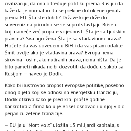
civilizaciju, da ona određuje politiku prema Rusiji i da
kaže da je normalno da se prekine dotok energenata
prema EU. Šta ste dobili? Države koje drže do
suverenizma prirodno se se suprotstavljaju Briselu
koji nameće već propale vrijednosti. Šta je sa ljudskim
pravima? Sva ugrožena. Šta je sa vladavinom prava?
Hoćete da vas dovedem u BiH i da vas pitam odakle
Šmit ovdje ako je vladavina prava? Evropa nema
sirovina i osim, akumuliranih prava, nema ništa. Da je
bilo pameti nikada ne bi dozvolili da dođu u sukob sa
Rusijom – naveo je Dodik.
Kako bi ilustrovao propast evropske politike, posebno
onog dijela koji se odnosi na energetsku tranziciju,
Dodik otkriva kako je pred kraj prošle godine
bankrotirala firma koju je Brisel osnovao i u njoj vidio
perjanicu zelene tranzicije.
– EU je u “Nort volt” uložila 15 milijardi kapitala, s