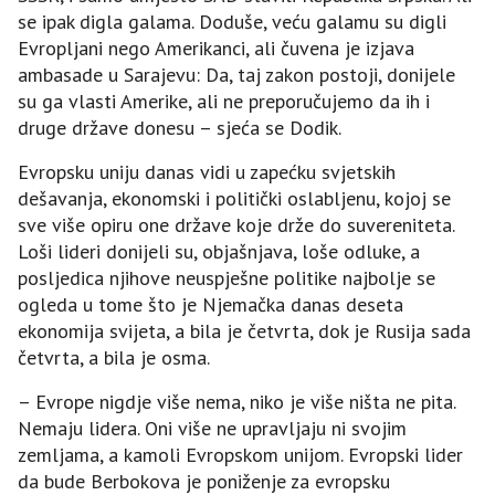
se ipak digla galama. Doduše, veću galamu su digli
Evropljani nego Amerikanci, ali čuvena je izjava
ambasade u Sarajevu: Da, taj zakon postoji, donijele
su ga vlasti Amerike, ali ne preporučujemo da ih i
druge države donesu – sjeća se Dodik.
Evropsku uniju danas vidi u zapećku svjetskih
dešavanja, ekonomski i politički oslabljenu, kojoj se
sve više opiru one države koje drže do suvereniteta.
Loši lideri donijeli su, objašnjava, loše odluke, a
posljedica njihove neuspješne politike najbolje se
ogleda u tome što je Njemačka danas deseta
ekonomija svijeta, a bila je četvrta, dok je Rusija sada
četvrta, a bila je osma.
– Evrope nigdje više nema, niko je više ništa ne pita.
Nemaju lidera. Oni više ne upravljaju ni svojim
zemljama, a kamoli Evropskom unijom. Evropski lider
da bude Berbokova je poniženje za evropsku