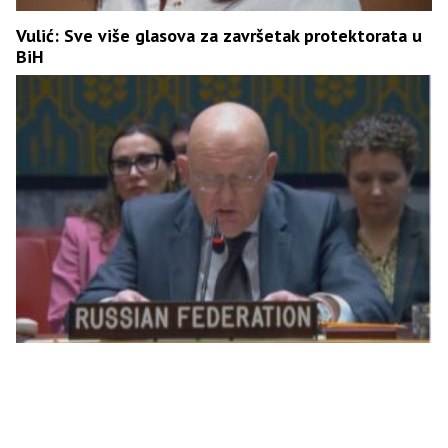
Vulić: Sve više glasova za završetak protektorata u
BiH
Nebenzja pozvao na hitno gašenje OHR-a,
privatizovan je i glavni faktor nestabilnosti