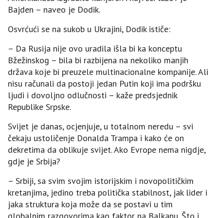
Bajden – naveo je Dodik.
Osvrćući se na sukob u Ukrajini, Dodik ističe:
– Da Rusija nije ovo uradila išla bi ka konceptu
Bžežinskog – bila bi razbijena na nekoliko manjih
država koje bi preuzele multinacionalne kompanije. Ali
nisu računali da postoji jedan Putin koji ima podršku
ljudi i dovoljno odlučnosti – kaže predsjednik
Republike Srpske.
Svijet je danas, ocjenjuje, u totalnom neredu – svi
čekaju ustoličenje Donalda Trampa i kako će on
dekretima da oblikuje svijet. Ako Evrope nema nigdje,
gdje je Srbija?
– Srbiji, sa svim svojim istorijskim i novopolitičkim
kretanjima, jedino treba politička stabilnost, jak lider i
jaka struktura koja može da se postavi u tim
globalnim razgovorima kao faktor na Balkanu. Što i