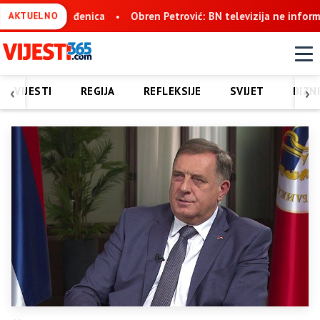
Obren Petrović: BN televizija ne informiše objektivno, već pokuš
AKTUELNO
‹
›
VIJESTI
REGIJA
REFLEKSIJE
SVIJET
BIZN