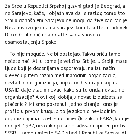
Za Srbe u Republici Srpskoj glavni glad je Beograd, a
ne Sarajevo, kaže, i objašnjava da je razlog tome što
Srbi u današnjem Sarajevu ne mogu da žive kao ranije.
Nezamislivo je i da na sarajevskom fakultetu radi neki
Dinko Gruhonjić i da odatle sanja snove o
osamostaljenju Srpske.
– To nije moguće. Ne bi postojao. Takvu priču tamo
nećete naći. Ali u tome je veličina Srbije. U Srbiji imate
ljude koji je decenijama osporavaju, na isti način
kleveću putem raznih međunarodnih organizacija,
nevladinih organizacija, poput onih satrapa kojima
USAID daje vladin novac. Kako su to onda nevladine
organizacije? A ovi koji dobijaju novac iz budžeta su
plaćenici? Mi smo pokrenuli jedno pitanje i ono je
prošlo u prvom krugu, a to je zakon o nevladinim
organizacijama. Uzeli smo američki zakon FARA, koji je
donijet 1937, nekoliko puta dorađivan i uperen protiv
SSSR, i samo umjesto SAD stavili Republika Srpska. Ali