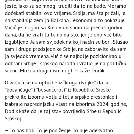
jeste, iako su se mnogi trudili da to ne bude. Moramo
dočekati stabilni ovo vrijeme. Srbija, ma šta pričali, je
najstabilnija zemlja Balkana i ekonomija to pokazuje.
Vučić je mogao sa Kosovom samo da prećuti godinu
dana, da ne vrati tu temu na sto, jer je ono već bilo
izgubljeno. Јa sam svjedok na koji način se bori. Slušao
sam i druge predsjednike Srbije, ne zaboravite da sam
ja svjedok vremena. Vučić se najbolje pozicionirao u
odbrani Srbije i srpskog naroda i vratio je na političku
scenu. Možda drugi nisu mogli – kaže Dodik.
Osvrćući se na optužbe iz “kruga dvojke” da su
“bosančuge” i “bosančerosi” iz Republike Srpske
prekrojile izbornu volju žitelja srpske prestonice i
izabrale naprednjačku vlast na izborima 2024. godine,
Dodik kaže da je taj stav povrijedio Srbe u Republici
Srpskoj.
– To nas boli. To je poniženje. To nije adekvatno