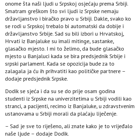
onome šta naši ljudi u Srpskoj osjećaju prema Srbiji.
Smatram greškom što svi ljudi iz Srpske nemaju
državljanstvo i biračko pravo u Srbiji. Dakle, svako ko
se rodi u Srpskoj trebalo bi automatski da dobije i
državljanstvo Srbije. Sad su bili izbori u Hrvatskoj,
Hrvati iz Banjaluke su imali mitinge, sastanke,
glasačko mjesto. I mi to želimo, da bude glasačko
mjesto u Banjaluci kada se bira predsjednik Srbije i
srpski parlament. Kada se opozicija bude za to
zalagala ja ću ih prihvatiti kao političke partnere –
dodaje predsjednik Srpske.
Dodik se sjeća i da su se do prije osam godina
studenti iz Srpske na univerzitetima u Srbiji vodili kao
stranci, a pacijenti, recimo iz Banjaluke, u zdravstvenim
ustanovama u Srbiji morali da plaćaju liječenje.
– Sad je sve to riješeno, ali znate kako je to vrijeđalo
naše ljude – dodaje Dodik.