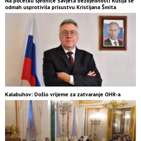
Na početku sjednice Savjeta bezbjednosti Rusija se
odmah usprotivila prisustvu Kristijana Šmita
Kalabuhov: Došlo vrijeme za zatvaranje OHR-a