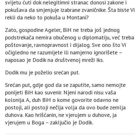
svijetu ćuti dok nelegitimni stranac donosi zakone i
pokušava da smjenjuje izabrane zvaničnike. Šta biste Vi
rekli da neko to pokuša u Montani?
Zato, gospodine Ageler, BiH ne treba još jednog
podstrekača nemira obučenog u diplomatiju, već treba
poštovanje, ravnopravnost i dijalog. Sve ono što Vi
očigledno ne razumijete ili namjerno ignorišete –
naposao je Dodik na društvenoj mreži Iks.
Dodik mu je poželio srećan put.
Srećan put, gdje god da se zaputite, samo nemojte
ponijeti BiH kao suvenir. Njeni narodi nisu vaša
kolonija. A, duh BiH o kome govorite odavno ne
postoji, ali postoji nečija volja da ovo bude zemlja
duhova. Kao hrišćanin, ne vjerujem u duhove, ja
vjerujem u Boga – zaključio je Dodik.