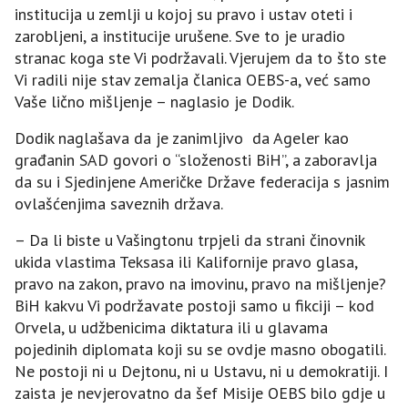
institucija u zemlji u kojoj su pravo i ustav oteti i
zarobljeni, a institucije urušene. Sve to je uradio
stranac koga ste Vi podržavali. Vjerujem da to što ste
Vi radili nije stav zemalja članica OEBS-a, već samo
Vaše lično mišljenje – naglasio je Dodik.
Dodik naglašava da je zanimljivo da Ageler kao
građanin SAD govori o “složenosti BiH”, a zaboravlja
da su i Sjedinjene Američke Države federacija s jasnim
ovlašćenjima saveznih država.
– Da li biste u Vašingtonu trpjeli da strani činovnik
ukida vlastima Teksasa ili Kalifornije pravo glasa,
pravo na zakon, pravo na imovinu, pravo na mišljenje?
BiH kakvu Vi podržavate postoji samo u fikciji – kod
Orvela, u udžbenicima diktatura ili u glavama
pojedinih diplomata koji su se ovdje masno obogatili.
Ne postoji ni u Dejtonu, ni u Ustavu, ni u demokratiji. I
zaista je nevjerovatno da šef Misije OEBS bilo gdje u