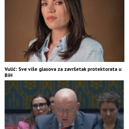
Vulić: Sve više glasova za završetak protektorata u
BiH