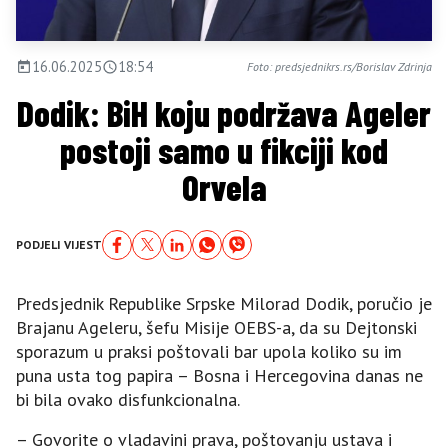
16.06.2025
18:54
Foto: predsjednikrs.rs/Borislav Zdrinja
Dodik: BiH koju podržava Ageler
postoji samo u fikciji kod
Orvela
PODJELI VIJEST
Predsjednik Republike Srpske Milorad Dodik, poručio je
Brajanu Ageleru, šefu Misije OEBS-a, da su Dejtonski
sporazum u praksi poštovali bar upola koliko su im
puna usta tog papira – Bosna i Hercegovina danas ne
bi bila ovako disfunkcionalna.
– Govorite o vladavini prava, poštovanju ustava i