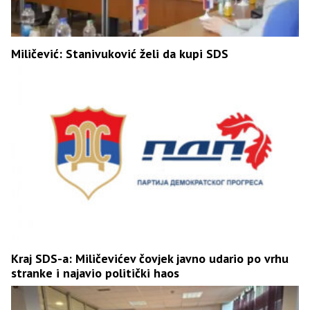
Miličević: Stanivuković želi da kupi SDS
Kraj SDS-a: Miličevićev čovjek javno udario po vrhu
stranke i najavio politički haos