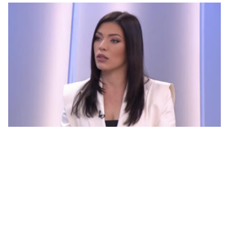
Vulićeva kao parni valjak pregazila Ćudićevu i
Karamehić Abazović: „Ja u ropstvo neću, a vas
uskoro neće ni biti”
© 2026.
Vijesti365
. Sva prava zadržana.