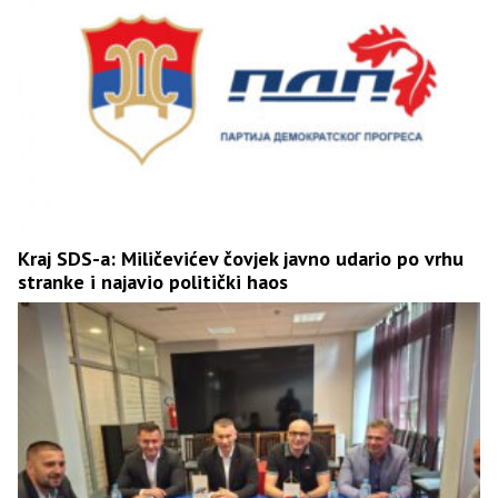
Kraj SDS-a: Miličevićev čovjek javno udario po vrhu
stranke i najavio politički haos