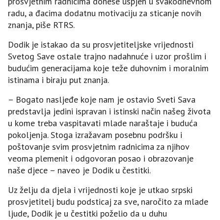
prosvjetnim radnicima donese uspjeh u svakodnevnom
radu, a đacima dodatnu motivaciju za sticanje novih
znanja, piše RTRS.
Dodik je istakao da su prosvjetiteljske vrijednosti
Svetog Save ostale trajno nadahnuće i uzor prošlim i
budućim generacijama koje teže duhovnim i moralnim
istinama i biraju put znanja.
– Bogato nasljeđe koje nam je ostavio Sveti Sava
predstavlja jedini ispravan i istinski način našeg života
u kome treba vaspitavati mlade naraštaje i buduća
pokoljenja. Stoga izražavam posebnu podršku i
poštovanje svim prosvjetnim radnicima za njihov
veoma plemenit i odgovoran posao i obrazovanje
naše djece – naveo je Dodik u čestitki.
Uz želju da djela i vrijednosti koje je utkao srpski
prosvjetitelj budu podsticaj za sve, naročito za mlade
ljude, Dodik je u čestitki poželio da u duhu