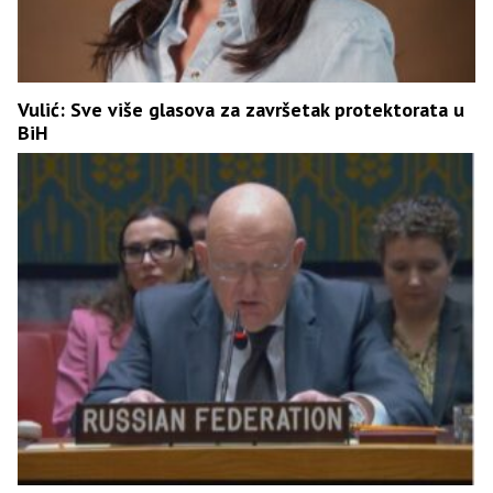
Vulić: Sve više glasova za završetak protektorata u
BiH