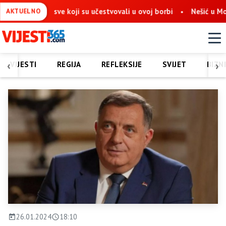
 sve koji su učestvovali u ovoj borbi
Nešić u Mostaru: Obnova
AKTUELNO
‹
›
VIJESTI
REGIJA
REFLEKSIJE
SVIJET
BIZN
26.01.2024
18:10