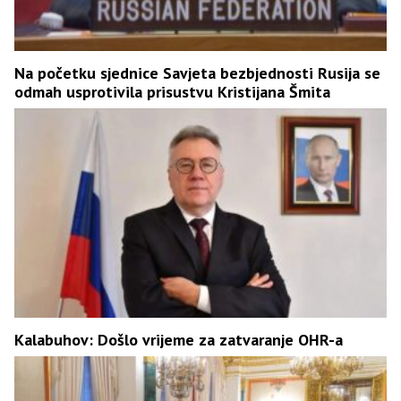
Na početku sjednice Savjeta bezbjednosti Rusija se
odmah usprotivila prisustvu Kristijana Šmita
Kalabuhov: Došlo vrijeme za zatvaranje OHR-a