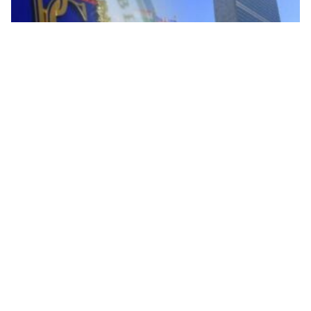
Upravljanje nametnutim odlukama bez ikakvog
nadzora