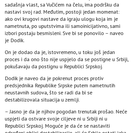
sadašnja vlast, sa Vučićem na čelu, ima podršku da
nastavi svoj rad. Međutim, postoji jedan momenat:
ako ovi krugovi nastave da igraju ulogu koja im je
nametnuta, po uputstvima ili samoinicijativno, sami
izbori postaju besmisleni. Sve bi se ponovilo – naveo
je Dodik.
On je dodao da je, istovremeno, u toku još jedan
proces i da ono što nije uspjelo da se postigne u Srbiji,
pokušavaju da postignu u Republici Srpskoj.
Dodik je naveo da je pokrenut proces protiv
predsjednika Republike Srpske putem nametnutih
neustavnih sudova, što se radi da bi se
destabilizovala situacija u zemlji.
– Јasno je da je njihov pogodan trenutak prošao. Neće
uspjeti da ostvare svoje ciljeve ni u Srbiji ni u
Republici Srpskoj. Moguće je da će se nastaviti
određeni oblici destabilizacije, ali će Srbija ostati jaka,