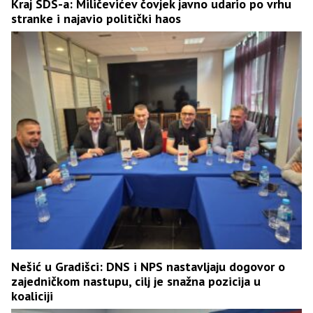
Kraj SDS-a: Miličevićev čovjek javno udario po vrhu
stranke i najavio politički haos
Nešić u Gradišci: DNS i NPS nastavljaju dogovor o
zajedničkom nastupu, cilj je snažna pozicija u
koaliciji