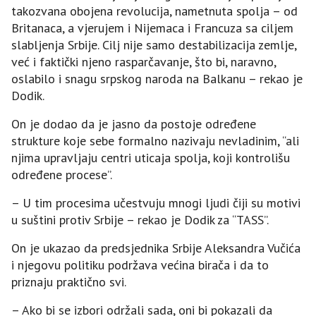
takozvana obojena revolucija, nametnuta spolja – od
Britanaca, a vjerujem i Nijemaca i Francuza sa ciljem
slabljenja Srbije. Cilj nije samo destabilizacija zemlje,
već i faktički njeno rasparčavanje, što bi, naravno,
oslabilo i snagu srpskog naroda na Balkanu – rekao je
Dodik.
On je dodao da je jasno da postoje određene
strukture koje sebe formalno nazivaju nevladinim, “ali
njima upravljaju centri uticaja spolja, koji kontrolišu
određene procese”.
– U tim procesima učestvuju mnogi ljudi čiji su motivi
u suštini protiv Srbije – rekao je Dodik za “TASS”.
On je ukazao da predsjednika Srbije Aleksandra Vučića
i njegovu politiku podržava većina birača i da to
priznaju praktično svi.
– Ako bi se izbori održali sada, oni bi pokazali da