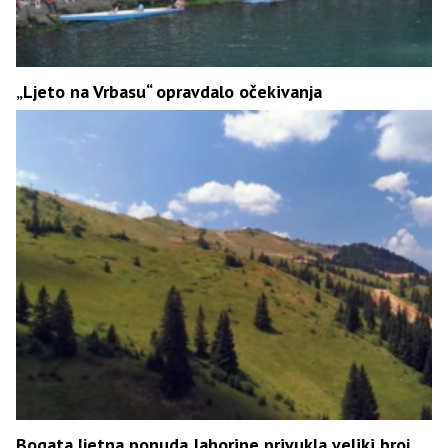
„Ljeto na Vrbasu“ opravdalo očekivanja
Bogata ljetna ponuda Jahorine privukla veliki broj