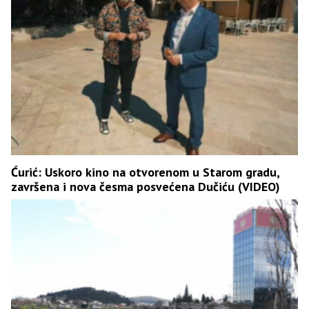
Ćurić: Uskoro kino na otvorenom u Starom gradu,
završena i nova česma posvećena Dučiću (VIDEO)