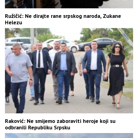
Ružičić: Ne dirajte rane srpskog naroda, Zukane
Helezu
Raković: Ne smijemo zaboraviti heroje koji su
odbranili Republiku Srpsku