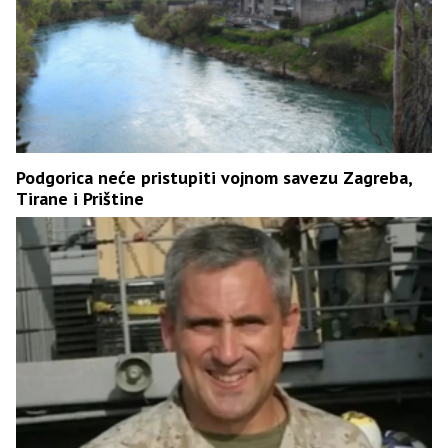
Podgorica neće pristupiti vojnom savezu Zagreba,
Tirane i Prištine