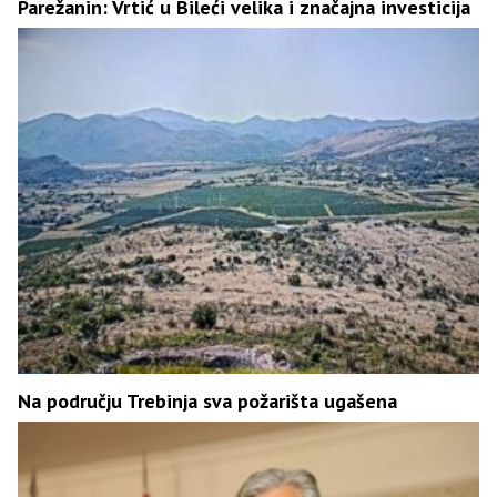
Parežanin: Vrtić u Bileći velika i značajna investicija
Na području Trebinja sva požarišta ugašena