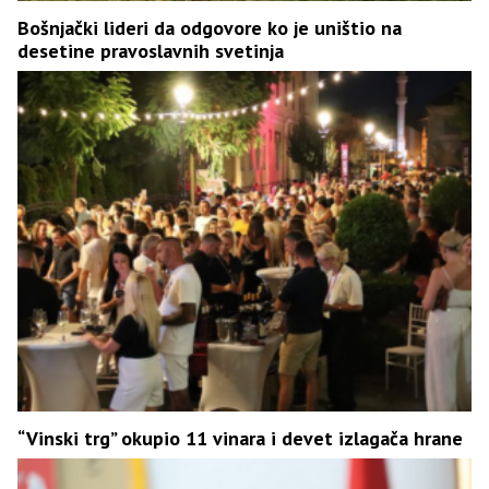
Bošnjački lideri da odgovore ko je uništio na
desetine pravoslavnih svetinja
“Vinski trg” okupio 11 vinara i devet izlagača hrane