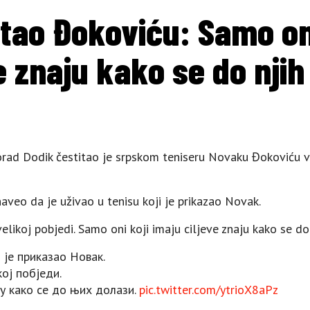
itao Đokoviću: Samo oni
e znaju kako se do njih
orad Dodik čestitao je srpskom teniseru Novaku Đokoviću v
naveo da je uživao u tenisu koji je prikazao Novak.
ikoj pobjedi. Samo oni koji imaju ciljeve znaju kako se do 
 је приказао Новак.
ој побједи.
ју како се до њих долази.
pic.twitter.com/ytrioX8aPz