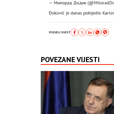
— Милорад Додик (@MiloradDo
Đoković je danas pobijedio Karlosa
PODJELI VIJEST
POVEZANE VIJESTI