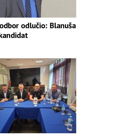
 odbor odlučio: Blanuša
 kandidat