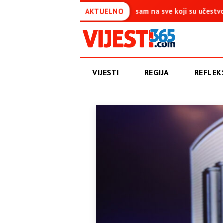
a je simbol pobjede – Ponosan sam na sve koji su učestvovali u ovo
AKTUELNO
VIJESTI
REGIJA
REFLEKS