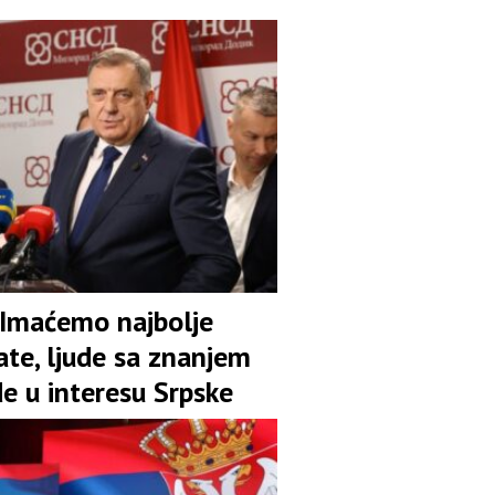
 Imaćemo najbolje
ate, ljude sa znanjem
de u interesu Srpske