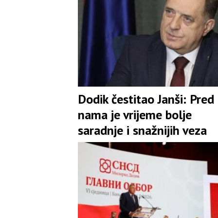
Dodik čestitao Janši: Pred
nama je vrijeme bolje
saradnje i snažnijih veza