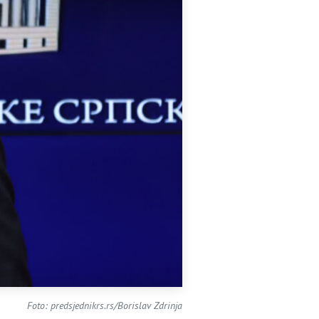
Foto: predsjednikrs.rs/Borislav Zdrinja