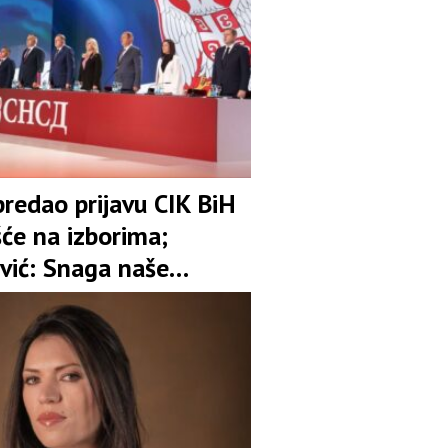
redao prijavu CIK BiH
šće na izborima;
vić: Snaga naše
 je garant stabilnosti