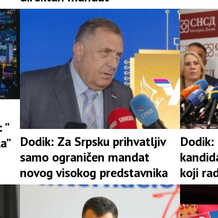
 ”
Dodik: Za Srpsku prihvatljiv
Dodik:
la”
samo ograničen mandat
kandid
novog visokog predstavnika
koji ra