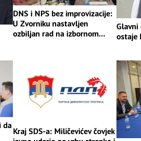
DNS i NPS bez improvizacije:
U Zvorniku nastavljen
Glavni
ozbiljan rad na izbornom
ostaje
rezultatu
i da
Kraj SDS-a: Miličevićev čovjek