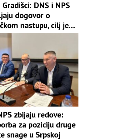
u Gradišci: DNS i NPS
ljaju dogovor o
čkom nastupu, cilj je
pozicija u koaliciji
NPS zbijaju redove:
orba za poziciju druge
ke snage u Srpskoj