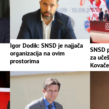
Igor Dodik: SNSD je najjača
SNSD p
organizacija na ovim
za uče
prostorima
Kovače
stranke
Srpske