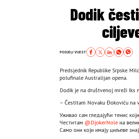
Dodik čest
ciljev
PODJELI VIJEST
Predsjednik Republike Srpske Mil
polufinale Australijan opena.
Dodik je na društvenoj mreži Iks 
– Čestitam Novaku Đokoviću na vel
Уживао сам гледајући тенис који
Честитам
@DjokerNole
на велик
Само они који имају циљеве зна