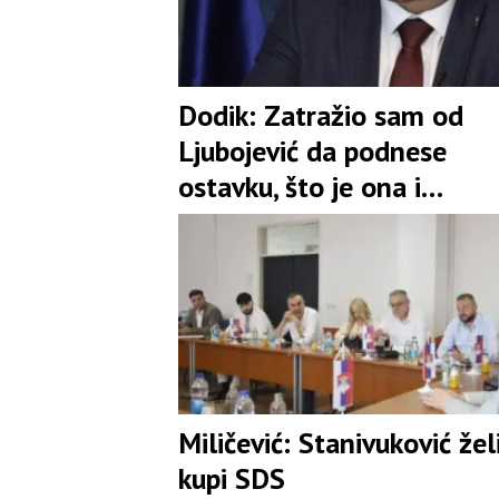
Dodik: Zatražio sam od
Ljubojević da podnese
ostavku, što je ona i
prihvatila
Miličević: Stanivuković žel
kupi SDS