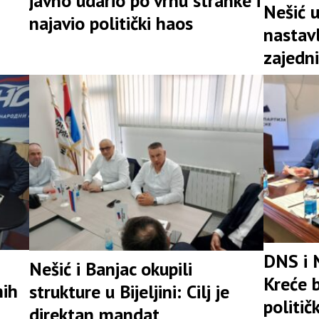
javno udario po vrhu stranke i
Nešić 
najavio politički haos
nastav
zajedni
snažna 
DNS i 
Nešić i Banjac okupili
Kreće b
nih
strukture u Bijeljini: Cilj je
politič
direktan mandat