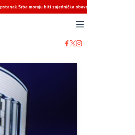
rba moraju biti zajednička obaveza
T