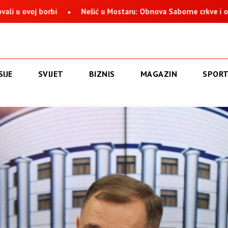
j borbi
Nešić u Mostaru: Obnova Saborne crkve i opstanak S
IJE
SVIJET
BIZNIS
MAGAZIN
SPOR