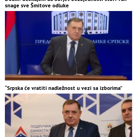
snage sve Šmitove odluke
“Srpska će vratiti nadležnost u vezi sa izborima”