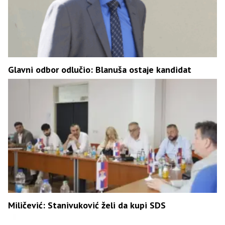
Glavni odbor odlučio: Blanuša ostaje kandidat
Miličević: Stanivuković želi da kupi SDS