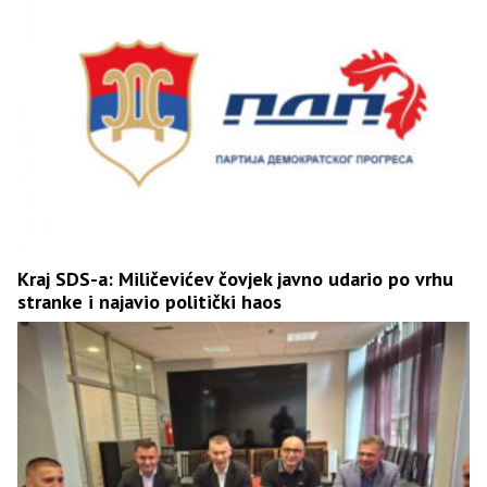
Kraj SDS-a: Miličevićev čovjek javno udario po vrhu
stranke i najavio politički haos