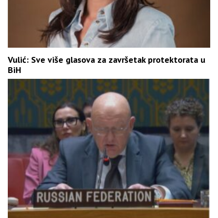
Vulić: Sve više glasova za završetak protektorata u
BiH