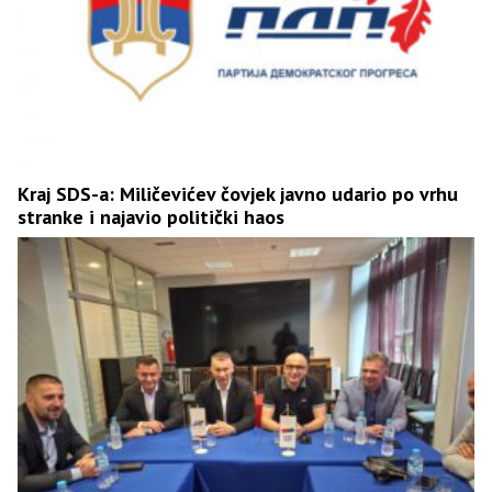
Kraj SDS-a: Miličevićev čovjek javno udario po vrhu
stranke i najavio politički haos