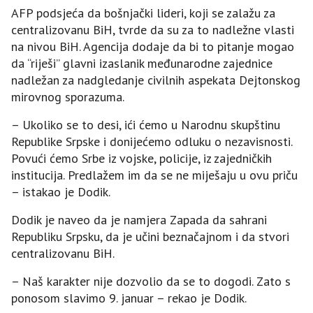
AFP podsjeća da bošnjački lideri, koji se zalažu za
centralizovanu BiH, tvrde da su za to nadležne vlasti
na nivou BiH. Agencija dodaje da bi to pitanje mogao
da “riješi” glavni izaslanik međunarodne zajednice
nadležan za nadgledanje civilnih aspekata Dejtonskog
mirovnog sporazuma.
– Ukoliko se to desi, ići ćemo u Narodnu skupštinu
Republike Srpske i donijećemo odluku o nezavisnosti.
Povući ćemo Srbe iz vojske, policije, iz zajedničkih
institucija. Predlažem im da se ne miješaju u ovu priču
– istakao je Dodik.
Dodik je naveo da je namjera Zapada da sahrani
Republiku Srpsku, da je učini beznačajnom i da stvori
centralizovanu BiH.
– Naš karakter nije dozvolio da se to dogodi. Zato s
ponosom slavimo 9. januar – rekao je Dodik.