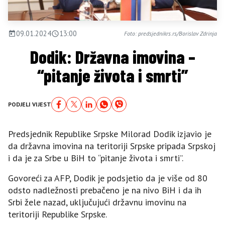
09.01.2024
13:00
Foto: predsjednikrs.rs/Borislav Zdrinja
Dodik: Državna imovina –
“pitanje života i smrti”
PODJELI VIJEST
Predsjednik Republike Srpske Milorad Dodik izjavio je
da državna imovina na teritoriji Srpske pripada Srpskoj
i da je za Srbe u BiH to “pitanje života i smrti”.
Govoreći za AFP, Dodik je podsjetio da je više od 80
odsto nadležnosti prebačeno je na nivo BiH i da ih
Srbi žele nazad, uključujući državnu imovinu na
teritoriji Republike Srpske.