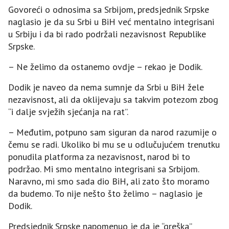
Govoreći o odnosima sa Srbijom, predsjednik Srpske
naglasio je da su Srbi u BiH već mentalno integrisani
u Srbiju i da bi rado podržali nezavisnost Republike
Srpske.
– Ne želimo da ostanemo ovdje – rekao je Dodik.
Dodik je naveo da nema sumnje da Srbi u BiH žele
nezavisnost, ali da oklijevaju sa takvim potezom zbog
“i dalje svježih sjećanja na rat”.
– Međutim, potpuno sam siguran da narod razumije o
čemu se radi. Ukoliko bi mu se u odlučujućem trenutku
ponudila platforma za nezavisnost, narod bi to
podržao. Mi smo mentalno integrisani sa Srbijom.
Naravno, mi smo sada dio BiH, ali zato što moramo
da budemo. To nije nešto što želimo – naglasio je
Dodik.
Predsjednik Srpske napomenuo je da je “greška”