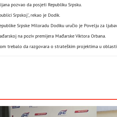
ijana pozvao da posjeti Republiku Srpsku.
blici Srpskoj”, rekao je Dodik.
epublike Srpske Miloradu Dodiku uručio je Povelju za ljubav,
Mađarskoj na poziv premijera Mađarske Viktora Orbana.
anom trebalo da razgovara o strateškim projektima u oblasti 