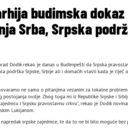
arhija budimska dokaz
nja Srba, Srpska podr
orad Dodik rekao je danas u Budimpešti da Srpska pravosla
la podrška Srpske, Srbije ali i domaćih vlasti kada je riječ
azgovaramo ne samo o pitanjima vezanim za lokalne problem
og postojanja ovdje. Zbog toga mi iz Republike Srpske i Sr
ajednicu i Srpsku pravoslavnu crkvu”, rekao je Dodik novin
skim Lukijanom.
 i napredak srpske zajednice, te da to ne bi bilo moguće bez