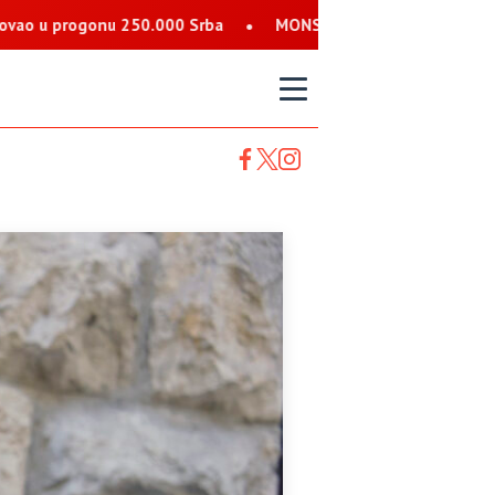
.000 Srba
MONSTRUOZNE PRIJETNJE SRBIMA: Nalog koji se pred
T