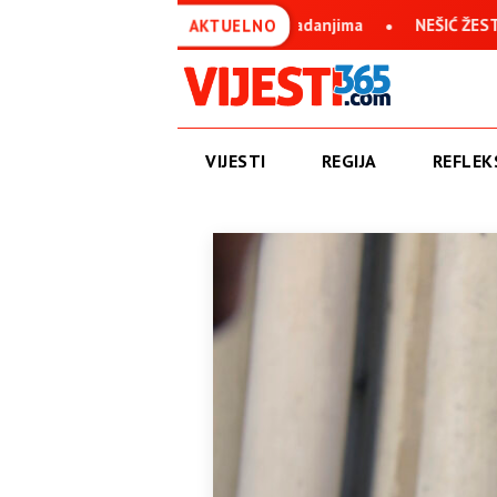
van uprkos svim stradanjima
NEŠIĆ ŽESTOKO O IVANU ANUŠIĆU
AKTUELNO
VIJESTI
REGIJA
REFLEKS