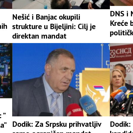
DNS i 
Nešić i Banjac okupili
Kreće b
nih
strukture u Bijeljini: Cilj je
politič
direktan mandat
 ”
Dodik: Za Srpsku prihvatljiv
Dodik:
la”