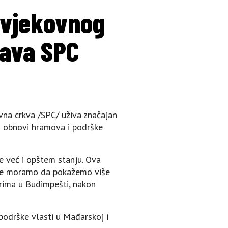
 vjekovnog
žava SPC
vna crkva /SPC/ uživa značajan
 o obnovi hramova i podrške
e već i opštem stanju. Ova
bije moramo da pokažemo više
arima u Budimpešti, nakon
 podrške vlasti u Mađarskoj i