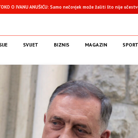
: Samo nečovjek može žaliti što nije učestvovao u progonu 250
IJE
SVIJET
BIZNIS
MAGAZIN
SPOR