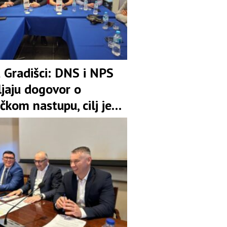
u Gradišci: DNS i NPS
ljaju dogovor o
čkom nastupu, cilj je
pozicija u koaliciji