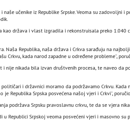
m i naše učenike iz Republike Srpske. Veoma su zadovoljni i 
dik.
 kao država i vlast izgradila i rekonstruisala preko 1.040 c
tira. Naša Republika, naša država i Crkva sarađuju na najbolj
našu Crkvu, kada narod zapadne u određene probleme”, poruč
et i nije nikada bila izvan društvenih procesa, te naveo da 
mi političari i državnici moramo da podržavamo Crkvu. Kada
 je Republika Srpska posvećena našoj vjeri i Crkvi”, poručio
anja podržava Srpsku pravoslavnu crkvu, te da se vjera nika
i u Republici Srpskoj veoma posvećeni vjeri i masovno su pri