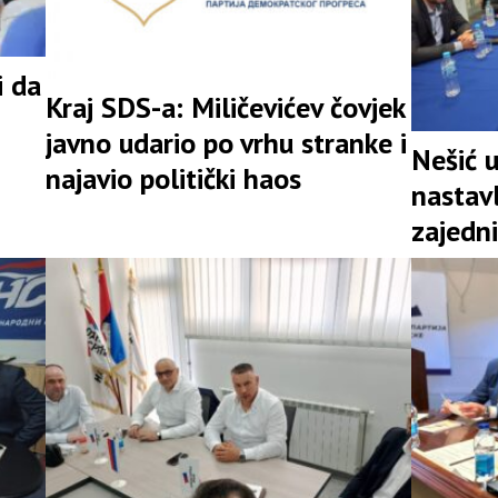
i da
Kraj SDS-a: Miličevićev čovjek
javno udario po vrhu stranke i
Nešić 
najavio politički haos
nastav
zajedni
snažna 