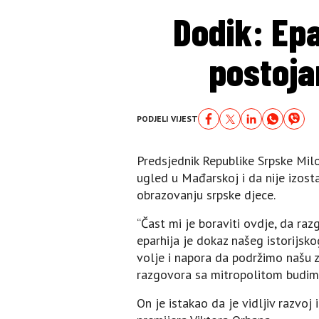
Dodik: Ep
postoja
PODJELI VIJEST
Predsjednik Republike Srpske Mil
ugled u Mađarskoj i da nije izosta
obrazovanju srpske djece.
“Čast mi je boraviti ovdje, da r
eparhija je dokaz našeg istorijsk
volje i napora da podržimo našu z
razgovora sa mitropolitom budim
On je istakao da je vidljiv razvoj