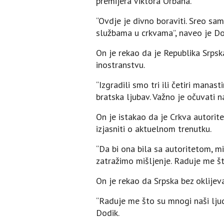
premijera Viktora Orbana.
“Ovdje je divno boraviti. Sreo sa
službama u crkvama”, naveo je Do
On je rekao da je Republika Srpska
inostranstvu.
“Izgradili smo tri ili četiri manas
bratska ljubav. Važno je očuvati 
On je istakao da je Crkva autorit
izjasniti o aktuelnom trenutku.
“Da bi ona bila sa autoritetom, 
zatražimo mišljenje. Raduje me što
On je rekao da Srpska bez oklijev
“Raduje me što su mnogi naši ljud
Dodik.