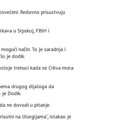
posvećeni. Redovno prisustvuju
rkava u Srpskoj, FBiH i
i mogući način. To je saradnja i
io je dodik.
postoje trenuci kada se Crkva mora
 nema drugog dijaloga da
 je Dodik.
da ne dovodi u pitanje.
sutni na liturgijama”, istakao je