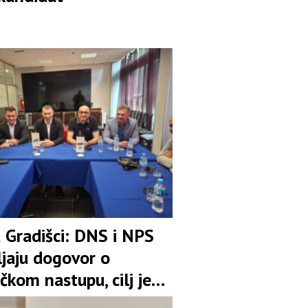
u Gradišci: DNS i NPS
ljaju dogovor o
čkom nastupu, cilj je
pozicija u koaliciji