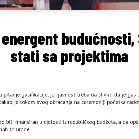
– energent budućnosti,
stati sa projektima
ti pitanje gasifikacije, jer javnost treba da shvati da je gas
takao je tokom svog obraćanja na ceremoniji početka radova
biti finansiran u cjelosti iz republičkog budžeta, a da opš
dmah to urade.