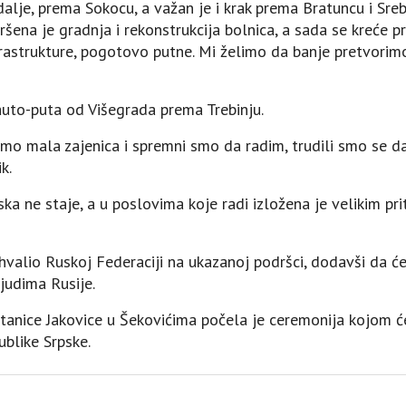
alje, prema Sokocu, a važan je i krak prema Bratuncu i Sreb
ršena je gradnja i rekonstrukcija bolnica, a sada se kreće
astrukture, pogotovo putne. Mi želimo da banje pretvorimo
 auto-puta od Višegrada prema Trebinju.
i smo mala zajenica i spremni smo da radim, trudili smo se d
k.
a ne staje, a u poslovima koje radi izložena je velikim prit
 zahvalio Ruskoj Federaciji na ukazanoj podršci, dodavši da 
ljudima Rusije.
anice Јakovice u Šekovićima počela je ceremonija kojom će
ublike Srpske.