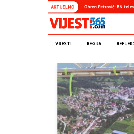
enica
Obren Petrović: BN televizija ne informiše objektivno
AKTUELNO
VIJESTI
REGIJA
REFLEKS