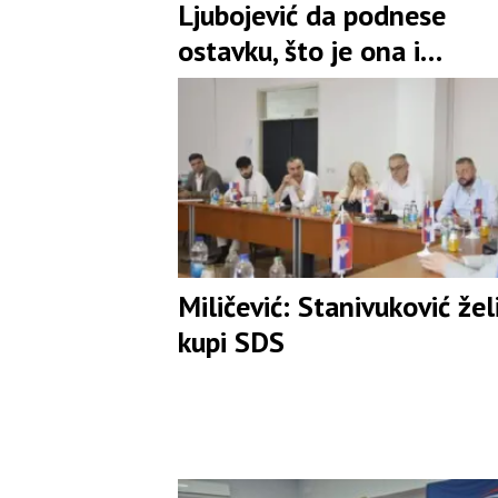
Ljubojević da podnese
ostavku, što je ona i
prihvatila
Miličević: Stanivuković žel
kupi SDS