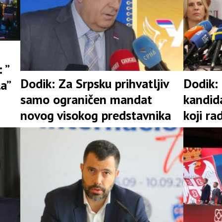
 ”
Dodik: Za Srpsku prihvatljiv
Dodik:
la”
samo ograničen mandat
kandid
novog visokog predstavnika
koji ra