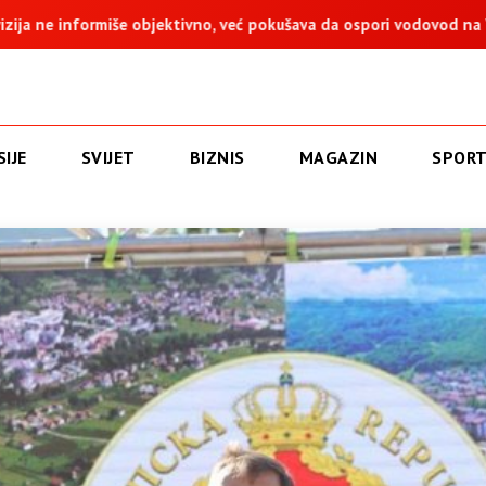
, već pokušava da ospori vodovod na Vučijaku
Dodik: Zukan H
IJE
SVIJET
BIZNIS
MAGAZIN
SPOR