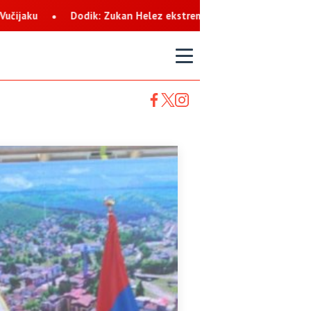
elez ekstremista koji svaku priliku koristi za netrpeljivost prem
T