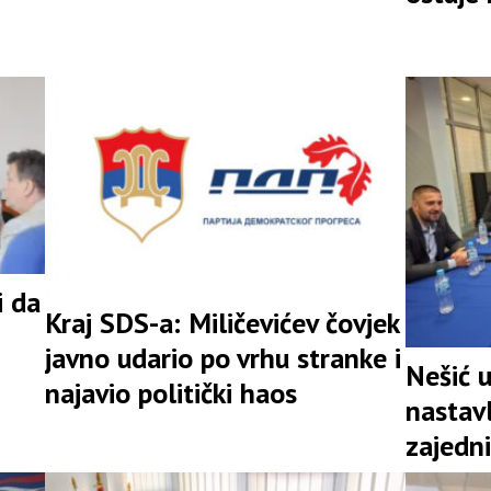
rezultatu
i da
Kraj SDS-a: Miličevićev čovjek
javno udario po vrhu stranke i
Nešić 
najavio politički haos
nastav
zajedni
snažna 