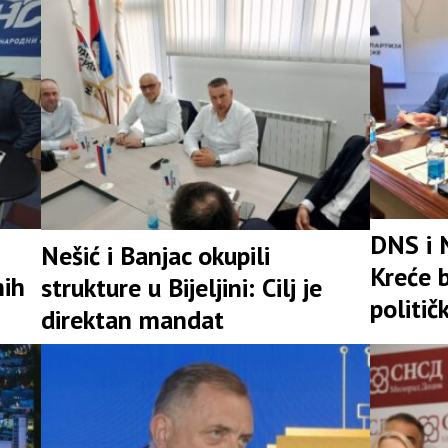
DNS i 
Nešić i Banjac okupili
Kreće b
nih
strukture u Bijeljini: Cilj je
politič
direktan mandat