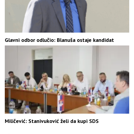
Glavni odbor odlučio: Blanuša ostaje kandidat
Miličević: Stanivuković želi da kupi SDS