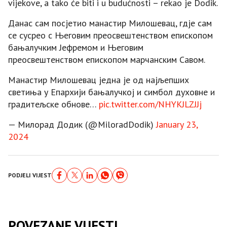
vijekove, a tako će biti i u budućnosti – rekao je Dodik.
Данас сам посјетио манастир Милошевац, гдје сам
се сусрео с Њeговим преосвештенствoм епископом
бањалучким Јефремом и Њeговим
преосвештенствoм епископом марчанским Савом.
Манастир Милошевац једна је од најљепших
светиња у Епархији бањалучкоj и симбол духовне и
градитељске обнове…
pic.twitter.com/NHYKJLZJJj
— Милорад Додик (@MiloradDodik)
January 23,
2024
PODJELI VIJEST
POVEZANE VIJESTI