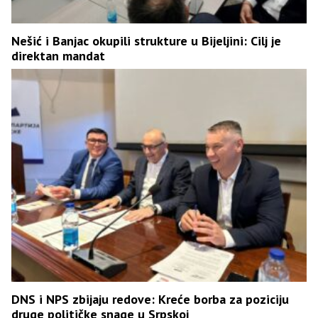
Nešić i Banjac okupili strukture u Bijeljini: Cilj je
direktan mandat
DNS i NPS zbijaju redove: Kreće borba za poziciju
druge političke snage u Srpskoj