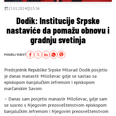
23.01.2024
15:36
Dodik: Institucije Srpske
nastaviće da pomažu obnovu i
gradnju svetinja
PODJELI VIJEST
Predsjednik Republike Srpske Milorad Dodik posjetio
je danas manastir Miloševac gdje se sastao sa
episkopom banjalučkim Јefremom i episkopom
marčanskim Savom.
– Danas sam posjetio manastir Miloševac, gdje sam
se susreo s Njegovim preosveštenstvom episkopom
banjalučkim Јefremom i Njegovim preosveštenstvom