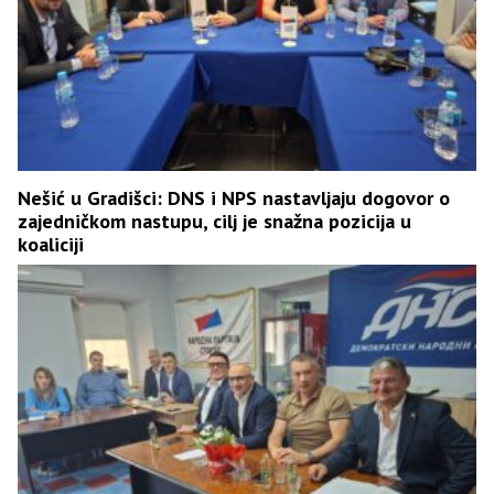
Nešić u Gradišci: DNS i NPS nastavljaju dogovor o
zajedničkom nastupu, cilj je snažna pozicija u
koaliciji