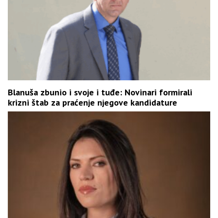
Blanuša zbunio i svoje i tuđe: Novinari formirali
krizni štab za praćenje njegove kandidature