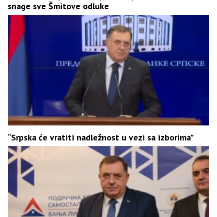
snage sve Šmitove odluke
“Srpska će vratiti nadležnost u vezi sa izborima”