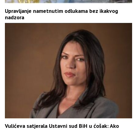
Upravljanje nametnutim odlukama bez ikakvog
nadzora
Vulićeva satjerala Ustavni sud BiH u ćošak: Ako
Parlament nije donio zakon, ko je Šmitu dao pravo