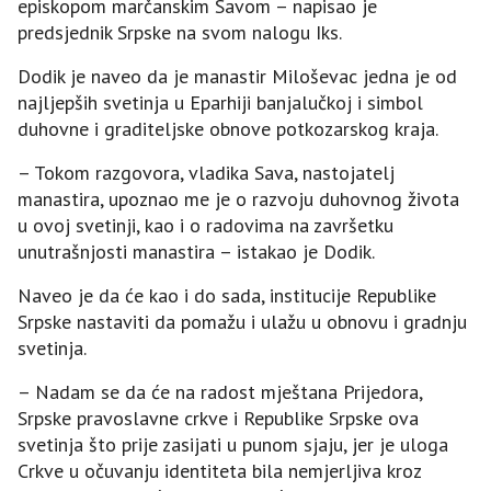
episkopom marčanskim Savom – napisao je
predsjednik Srpske na svom nalogu Iks.
Dodik je naveo da je manastir Miloševac jedna je od
najljepših svetinja u Eparhiji banjalučkoj i simbol
duhovne i graditeljske obnove potkozarskog kraja.
– Tokom razgovora, vladika Sava, nastojatelj
manastira, upoznao me je o razvoju duhovnog života
u ovoj svetinji, kao i o radovima na završetku
unutrašnjosti manastira – istakao je Dodik.
Naveo je da će kao i do sada, institucije Republike
Srpske nastaviti da pomažu i ulažu u obnovu i gradnju
svetinja.
– Nadam se da će na radost mještana Prijedora,
Srpske pravoslavne crkve i Republike Srpske ova
svetinja što prije zasijati u punom sjaju, jer je uloga
Crkve u očuvanju identiteta bila nemjerljiva kroz