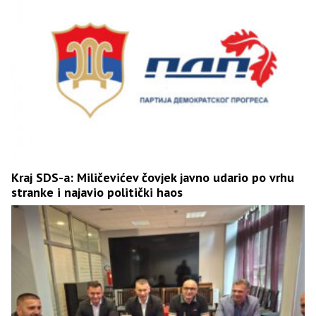
Kraj SDS-a: Miličevićev čovjek javno udario po vrhu
stranke i najavio politički haos