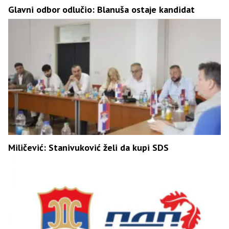
Glavni odbor odlučio: Blanuša ostaje kandidat
Miličević: Stanivuković želi da kupi SDS