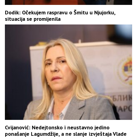
Dodik: Očekujem raspravu o Šmitu u Njujorku,
situacija se promijenila
Cvijanović: Nedejtonsko i neustavno jedino
ponašanje Lagumdžije, a ne slanje izvještaja Vlade