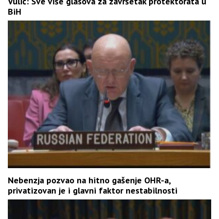
Vulić: Sve više glasova za završetak protektorata u
BiH
Nebenzja pozvao na hitno gašenje OHR-a,
privatizovan je i glavni faktor nestabilnosti