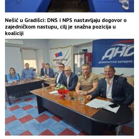
Nešić u Gradišci: DNS i NPS nastavljaju dogovor o
zajedničkom nastupu, cilj je snažna pozicija u
koaliciji