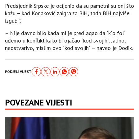
Predsjednik Srpske je ocijenio da su pametni su oni što
kažu – kad Konaković zaigra za BiH, tada BiH najviše
izgubi”.
– Nije davno bilo kada mi je predlagao da `k`o fol`
uđemo u konflikt kako bi ojačao `kod svojih`. Јadno,
neostvarivo, mislim ovo `kod svojih` – naveo je Dodik.
PODJELI VIJEST
POVEZANE VIJESTI