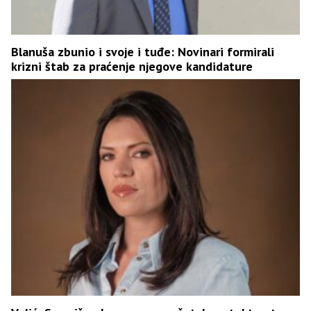
Blanuša zbunio i svoje i tuđe: Novinari formirali
krizni štab za praćenje njegove kandidature