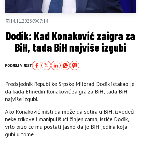
14.11.2023
07:14
Dodik: Kad Konaković zaigra za
BiH, tada BiH najviše izgubi
PODJELI VIJEST
Predsjednik Republike Srpske Milorad Dodik istakao je
da kada Elmedin Konaković zaigra za BiH, tada BiH
najviše izgubi.
Ako Konaković misli da može da solira u BiH, izvodeći
neke trikove i manipulišući činjenicama, ističe Dodik,
vrlo brzo će mu postati jasno da je BiH jedina koja
gubi u tome.