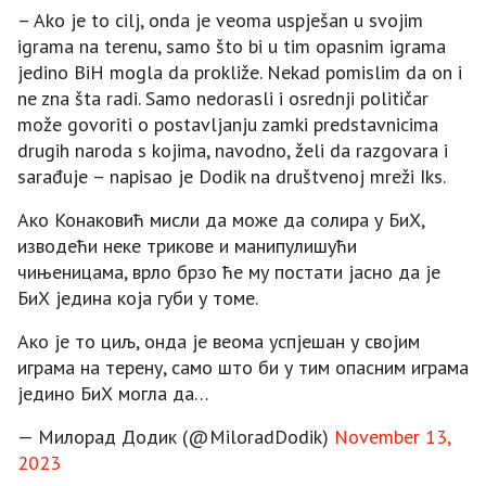
– Ako je to cilj, onda je veoma uspješan u svojim
igrama na terenu, samo što bi u tim opasnim igrama
jedino BiH mogla da prokliže. Nekad pomislim da on i
ne zna šta radi. Samo nedorasli i osrednji političar
može govoriti o postavljanju zamki predstavnicima
drugih naroda s kojima, navodno, želi da razgovara i
sarađuje – napisao je Dodik na društvenoj mreži Iks.
Ако Конаковић мисли да може да солира у БиХ,
изводећи неке трикове и манипулишући
чињеницама, врло брзо ће му постати јасно да је
БиХ једина која губи у томе.
Ако је то циљ, онда је веома успјешан у својим
играма на терену, само што би у тим опасним играма
једино БиХ могла да…
— Милорад Додик (@MiloradDodik)
November 13,
2023