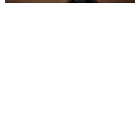
Vulićeva satjerala Ustavni sud BiH u ćošak: Ako
Parlament nije donio zakon, ko je Šmitu dao pravo
da bude zakonodavac?