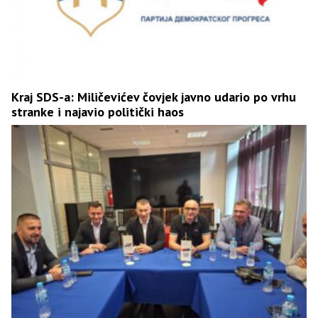
Kraj SDS-a: Miličevićev čovjek javno udario po vrhu
stranke i najavio politički haos