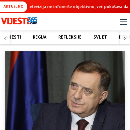
bjektivno, već pokušava da ospori vodovod na Vučijaku
Dodik: 
AKTUELNO
‹
›
VIJESTI
REGIJA
REFLEKSIJE
SVIJET
BIZN