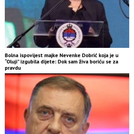
Bolna ispovijest majke Nevenke Dobrić koja je u
“Oluji” izgubila dijete: Dok sam živa boriću se za
pravdu