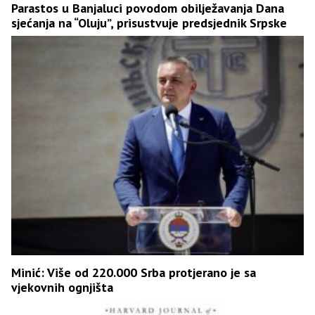
Parastos u Banjaluci povodom obilježavanja Dana
sjećanja na “Oluju”, prisustvuje predsjednik Srpske
Minić: Više od 220.000 Srba protjerano je sa
vjekovnih ognjišta