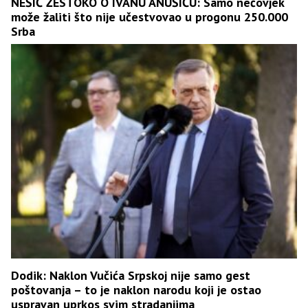
NEŠIĆ ŽESTOKO O IVANU ANUŠIĆU: Samo nečovjek
može žaliti što nije učestvovao u progonu 250.000
Srba
Dodik: Naklon Vučića Srpskoj nije samo gest
poštovanja – to je naklon narodu koji je ostao
uspravan uprkos svim stradanjima