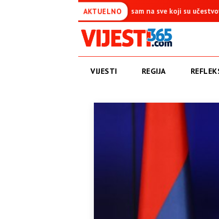
a je simbol pobjede – Ponosan sam na sve koji su učestvovali u ovoj
AKTUELNO
VIJESTI
REGIJA
REFLEKS