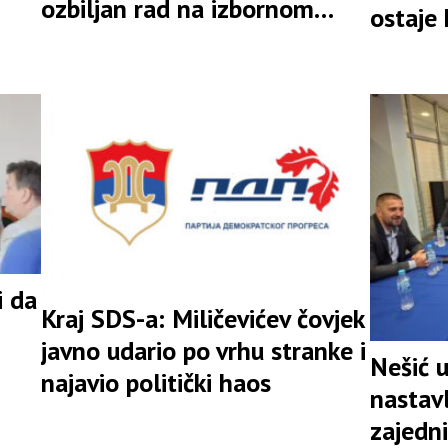
ozbiljan rad na izbornom
ostaje
rezultatu
i da
Kraj SDS-a: Miličevićev čovjek
javno udario po vrhu stranke i
Nešić 
najavio politički haos
nastav
zajedni