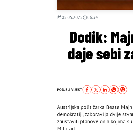
05.05.2025
06:34
Dodik: Majn
daje sebi 
PODJELI VIJEST
Austrijska političarka Beate Majnl
demokratiji, zaboravlja dvije stva
zaustavili planove onih kojima su 
Milorad