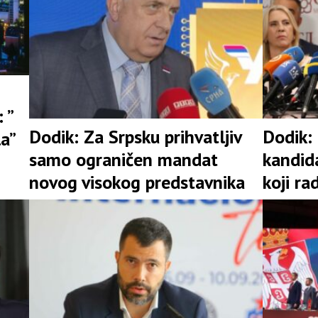
 ”
Dodik: Za Srpsku prihvatljiv
Dodik:
la”
samo ograničen mandat
kandid
novog visokog predstavnika
koji ra