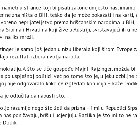
nametnu strance koji bi pisali zakone umjesto nas, imamo 
ne zna ništa o BiH, teško da je može pokazati i na karti, a
tvoreno neprijateljstvo prema hrišćanskim narodima u BiH, 
ma Srbima i Hrvatima koji žive u Austriji, svrstavajući ih u
i na Iks mreži.
inger je samo još jedan u nizu liberala koji širom Evrope 
đaju rezultati izbora i volja naroda.
emokratiju. A što se tiče gospođe Majnl-Rajzinger, možda bi b
 po uspješnoj politici, već po tome što je, u jeku ozbiljne po
joj nije odgovaralo kako će izgledati koalicija – kaže Dodik
a je odlučila da napusti sto.
olje razumije nego što želi da prizna – i mi u Republici S
nas ponižavaju, brišu i ucjenjuju. Razlika je što mi to ne ra
e Dodik.