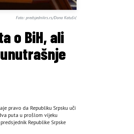
Foto: predsjednikrs.rs/Dona Katušić
a o BiH, ali
 unutrašnje
 daje pravo da Republiku Srpsku uči
 dva puta u prošlom vijeku
e predsjednik Republike Srpske