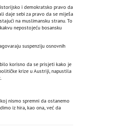
istorijsko i demokratsko pravo da
li daje sebi za pravo da se miješa
stajući na muslimansku stranu. To
 nekakvu nepostojeću bosansku
zagovaraju suspenziju osnovnih
ilo korisno da se prisjeti kako je
litičke krize u Austriji, napustila
.
rpskoj nismo spremni da ostanemo
dimo iz hira, kao ona, već da