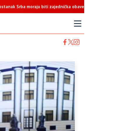
rba moraju biti zajednička obaveza
T