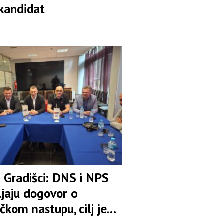
 kandidat
u Gradišci: DNS i NPS
ljaju dogovor o
čkom nastupu, cilj je