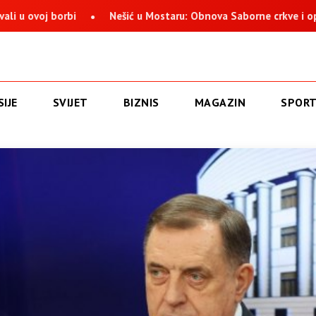
 borbi
Nešić u Mostaru: Obnova Saborne crkve i opstanak S
IJE
SVIJET
BIZNIS
MAGAZIN
SPOR