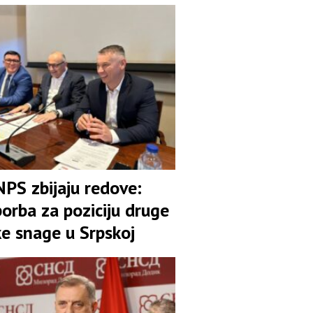
pozicija u koaliciji
NPS zbijaju redove:
orba za poziciju druge
ke snage u Srpskoj