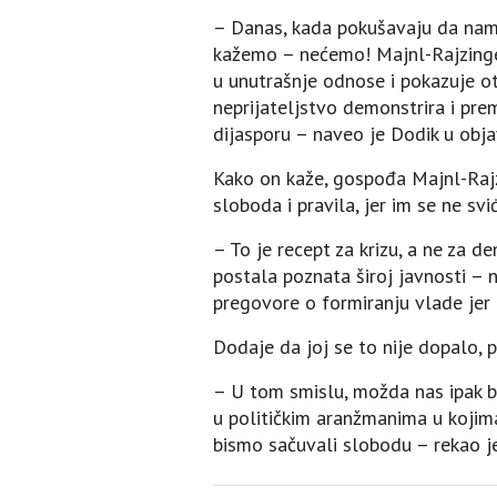
– Danas, kada pokušavaju da nam 
kažemo – nećemo! Majnl-Rajzinger 
u unutrašnje odnose i pokazuje o
neprijateljstvo demonstrira i pre
dijasporu – naveo je Dodik u objav
Kako on kaže, gospođa Majnl-Rajz
sloboda i pravila, jer im se ne svi
– To je recept za krizu, a ne za d
postala poznata široj javnosti – ne
pregovore o formiranju vlade jer 
Dodaje da joj se to nije dopalo, p
– U tom smislu, možda nas ipak b
u političkim aranžmanima u kojima 
bismo sačuvali slobodu – rekao j