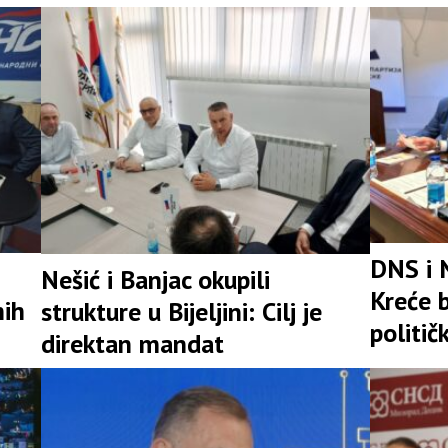
snažna 
DNS i 
Nešić i Banjac okupili
Kreće b
nih
strukture u Bijeljini: Cilj je
politič
direktan mandat