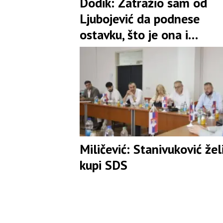
Dodik: Zatražio sam od
Ljubojević da podnese
ostavku, što je ona i
prihvatila
Miličević: Stanivuković žel
kupi SDS