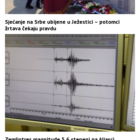
Sjećanje na Srbe ubijene u Ježestici – potomci
žrtava čekaju pravdu
Zemljotres magnitude 5,6 stepeni na Aljasci