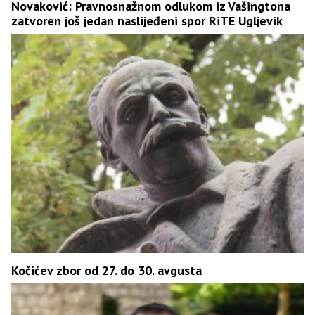
Novaković: Pravnosnažnom odlukom iz Vašingtona
zatvoren još jedan naslijeđeni spor RiTE Ugljevik
Kočićev zbor od 27. do 30. avgusta