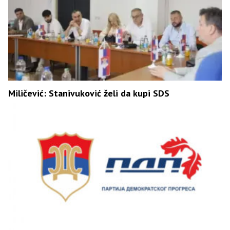
Miličević: Stanivuković želi da kupi SDS