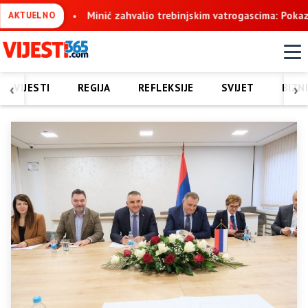
tvo
Minić zahvalio trebinjskim vatrogascima: Pokazali ste nadl
AKTUELNO
‹
›
VIJESTI
REGIJA
REFLEKSIJE
SVIJET
BIZN