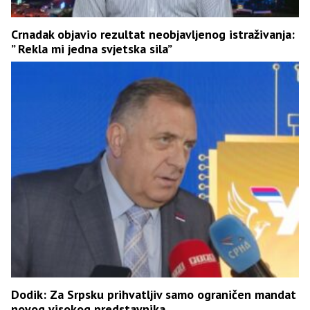
Crnadak objavio rezultat neobjavljenog istraživanja:
” Rekla mi jedna svjetska sila”
Dodik: Za Srpsku prihvatljiv samo ograničen mandat
novog visokog predstavnika