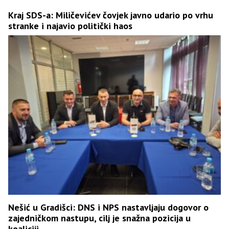
Kraj SDS-a: Miličevićev čovjek javno udario po vrhu
stranke i najavio politički haos
Nešić u Gradišci: DNS i NPS nastavljaju dogovor o
zajedničkom nastupu, cilj je snažna pozicija u
koaliciji