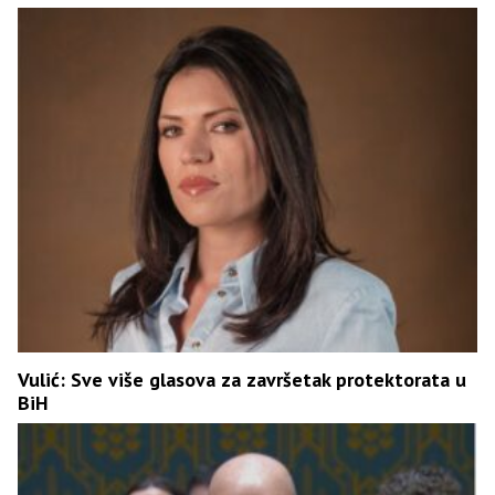
Vulić: Sve više glasova za završetak protektorata u
BiH