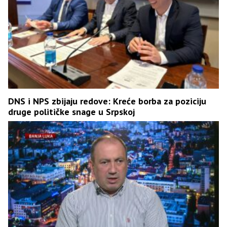
DNS i NPS zbijaju redove: Kreće borba za poziciju
druge političke snage u Srpskoj