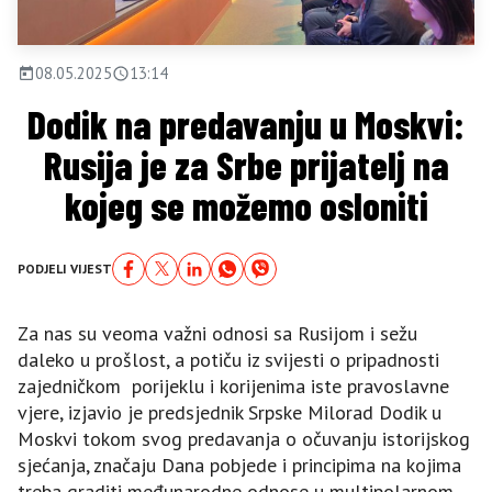
08.05.2025
13:14
Dodik na predavanju u Moskvi:
Rusija je za Srbe prijatelj na
kojeg se možemo osloniti
PODJELI VIJEST
Za nas su veoma važni odnosi sa Rusijom i sežu
daleko u prošlost, a potiču iz svijesti o pripadnosti
zajedničkom porijeklu i korijenima iste pravoslavne
vjere, izjavio je predsjednik Srpske Milorad Dodik u
Moskvi tokom svog predavanja o očuvanju istorijskog
sjećanja, značaju Dana pobjede i principima na kojima
treba graditi međunarodne odnose u multipolarnom