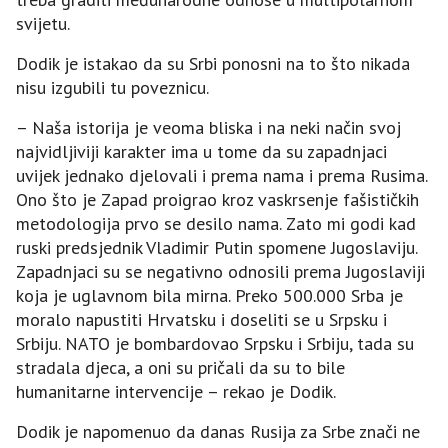
svijetu.
Dodik je istakao da su Srbi ponosni na to što nikada
nisu izgubili tu poveznicu.
– Naša istorija je veoma bliska i na neki način svoj
najvidljiviji karakter ima u tome da su zapadnjaci
uvijek jednako djelovali i prema nama i prema Rusima.
Ono što je Zapad proigrao kroz vaskrsenje fašističkih
metodologija prvo se desilo nama. Zato mi godi kad
ruski predsjednik Vladimir Putin spomene Јugoslaviju.
Zapadnjaci su se negativno odnosili prema Јugoslaviji
koja je uglavnom bila mirna. Preko 500.000 Srba je
moralo napustiti Hrvatsku i doseliti se u Srpsku i
Srbiju. NATO je bombardovao Srpsku i Srbiju, tada su
stradala djeca, a oni su pričali da su to bile
humanitarne intervencije – rekao je Dodik.
Dodik je napomenuo da danas Rusija za Srbe znači ne