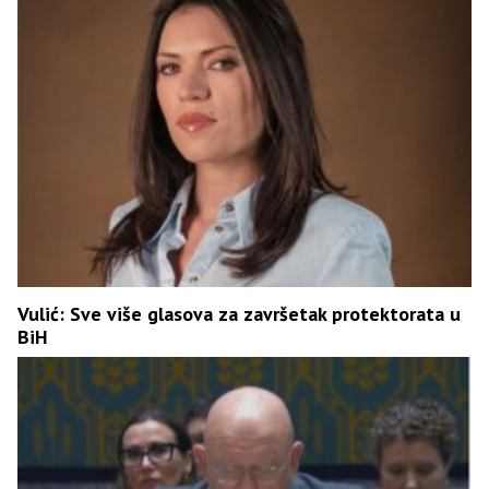
Vulić: Sve više glasova za završetak protektorata u
BiH