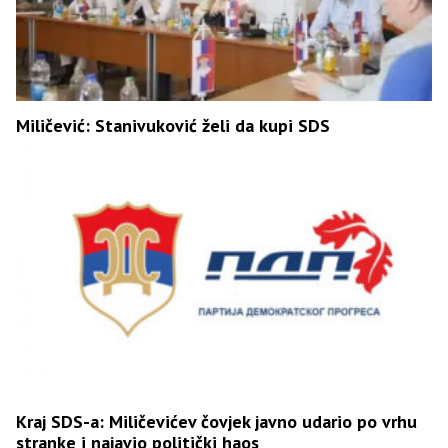
Miličević: Stanivuković želi da kupi SDS
Kraj SDS-a: Miličevićev čovjek javno udario po vrhu
stranke i najavio politički haos