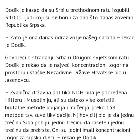
Dodik je kazao da su Srbi u prethodnom ratu izgubili
34.000 ljudi koji su se borili za ono što danas zovemo
Republika Srpska.
– Zato je ona danas odraz volje našeg naroda – rekao
je Dodik.
Govoreći o stradanju Srba u Drugom svjetskom ratu
Dodik je rekao da je najveći koncentracioni logor na
prostoru ustaške Nezadivne Države Hrvatske bio u
Јasenovcu.
– Zvanična državna politika NDH bila je podređena
Hitleru i Musoliniju, ali su daleko više koristili
brutalne metode ubijanja i mučenja, preko 154
metode tzv. suve likvidacije. Njihov cilj bio je da jednu
trećinu Srba pobiju, jednu trećinu da rasele i jednu
trećinu da prekrste. Oni su jedini imali koncentracioni
logor za srpsku djecu – rekao je Dodik.