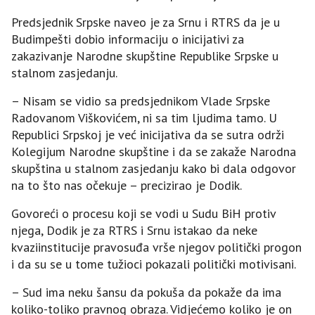
Predsjednik Srpske naveo je za Srnu i RTRS da je u
Budimpešti dobio informaciju o inicijativi za
zakazivanje Narodne skupštine Republike Srpske u
stalnom zasjedanju.
– Nisam se vidio sa predsjednikom Vlade Srpske
Radovanom Viškovićem, ni sa tim ljudima tamo. U
Republici Srpskoj je već inicijativa da se sutra održi
Kolegijum Narodne skupštine i da se zakaže Narodna
skupština u stalnom zasjedanju kako bi dala odgovor
na to što nas očekuje – precizirao je Dodik.
Govoreći o procesu koji se vodi u Sudu BiH protiv
njega, Dodik je za RTRS i Srnu istakao da neke
kvaziinstitucije pravosuđa vrše njegov politički progon
i da su se u tome tužioci pokazali politički motivisani.
– Sud ima neku šansu da pokuša da pokaže da ima
koliko-toliko pravnog obraza. Vidjećemo koliko je on