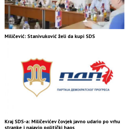
Miličević: Stanivuković želi da kupi SDS
Kraj SDS-a: Miličevićev čovjek javno udario po vrhu
stranke i najavio politički haos