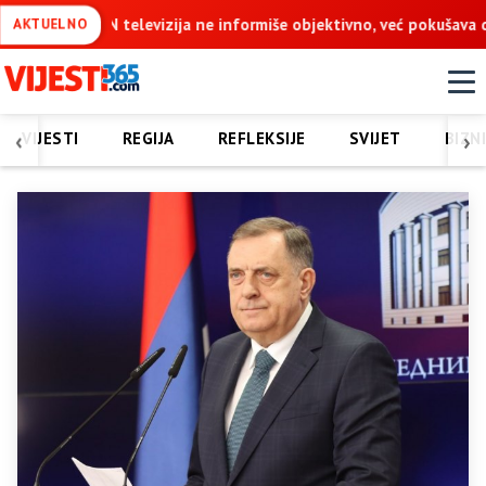
e informiše objektivno, već pokušava da ospori vodovod na Vučijak
AKTUELNO
‹
›
VIJESTI
REGIJA
REFLEKSIJE
SVIJET
BIZN