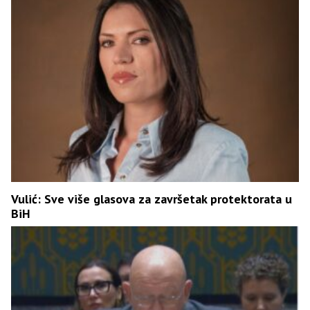
Vulić: Sve više glasova za završetak protektorata u
BiH