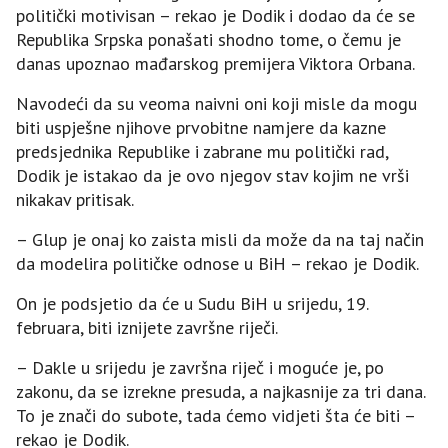
politički motivisan – rekao je Dodik i dodao da će se
Republika Srpska ponašati shodno tome, o čemu je
danas upoznao mađarskog premijera Viktora Orbana.
Navodeći da su veoma naivni oni koji misle da mogu
biti uspješne njihove prvobitne namjere da kazne
predsjednika Republike i zabrane mu politički rad,
Dodik je istakao da je ovo njegov stav kojim ne vrši
nikakav pritisak.
– Glup je onaj ko zaista misli da može da na taj način
da modelira političke odnose u BiH – rekao je Dodik.
On je podsjetio da će u Sudu BiH u srijedu, 19.
februara, biti iznijete završne riječi.
– Dakle u srijedu je završna riječ i moguće je, po
zakonu, da se izrekne presuda, a najkasnije za tri dana.
To je znači do subote, tada ćemo vidjeti šta će biti –
rekao je Dodik.