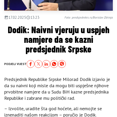
17.02.2025
13:23
Foto: predsjednikrs.rs/Borislav Zdrinja
Dodik: Naivni vjeruju u uspjeh
namjere da se kazni
predsjednik Srpske
PODJELI VIJEST
Predsjednik Republike Srpske Milorad Dodik izjavio je
da su naivni koji misle da mogu biti uspješne njihove
prvobitne namjere da u Sudu BiH kazne predsjednika
Republike i zabrane mu politički rad.
– Izvolite, uradite šta god hoćete, ali nemojte se
iznenaditi našom reakcijom – poručio je Dodik.