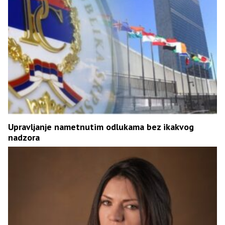
Upravljanje nametnutim odlukama bez ikakvog
nadzora