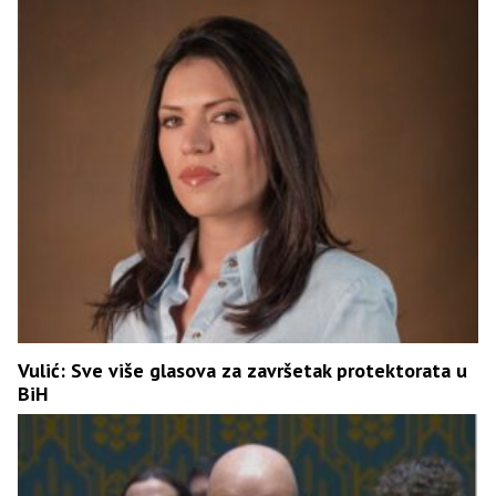
Vulić: Sve više glasova za završetak protektorata u
BiH