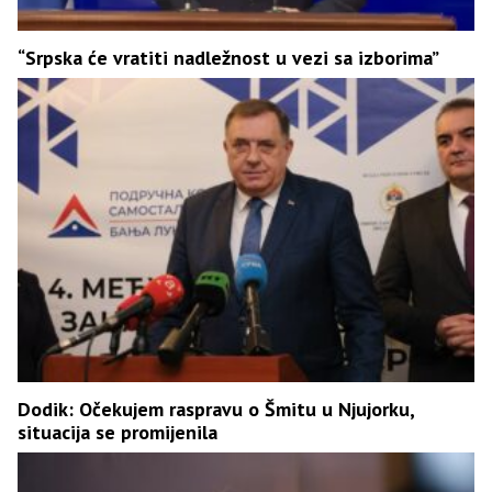
“Srpska će vratiti nadležnost u vezi sa izborima”
Dodik: Očekujem raspravu o Šmitu u Njujorku,
situacija se promijenila