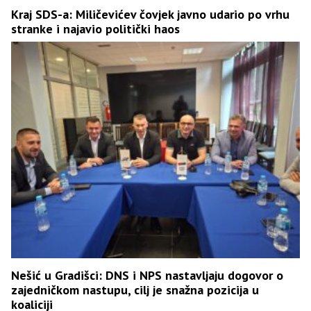
Kraj SDS-a: Miličevićev čovjek javno udario po vrhu
stranke i najavio politički haos
Nešić u Gradišci: DNS i NPS nastavljaju dogovor o
zajedničkom nastupu, cilj je snažna pozicija u
koaliciji