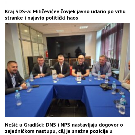
Kraj SDS-a: Miličevićev čovjek javno udario po vrhu
stranke i najavio politički haos
Nešić u Gradišci: DNS i NPS nastavljaju dogovor o
zajedničkom nastupu, cilj je snažna pozicija u