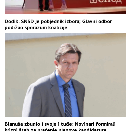
Dodik: SNSD je pobjednik izbora; Glavni odbor
podržao sporazum koalicije
Blanuša zbunio i svoje i tuđe: Novinari formirali
krizni štab za praćenje njegove kandidature