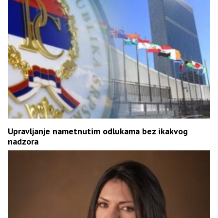
Upravljanje nametnutim odlukama bez ikakvog
nadzora