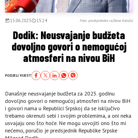
13.06.2025
15:24
Foto: predsjednikrs.rs/Dona Katušić
Dodik: Neusvajanje budžeta
dovoljno govori o nemogućoj
atmosferi na nivou BiH
PODJELI VIJEST
Današnje neusvajanje budžeta za 2025. godinu
dovoljno govori o nemogućoj atmosferi na nivou BiH
i govori nama u Republici Srpskoj da se isključivo
trebamo okrenuti sebi i svojim problemima, a oni neka
usvajaju ono što hoće. Ne mogu usvojiti ono što mi
nećemo, poručio je predsjednik Republike Srpske
Milorad Dodik.