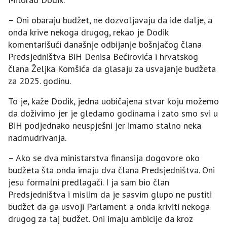
– Oni obaraju budžet, ne dozvoljavaju da ide dalje, a
onda krive nekoga drugog, rekao je Dodik
komentarišući današnje odbijanje bošnjačog člana
Predsjedništva BiH Denisa Bećirovića i hrvatskog
člana Željka Komšića da glasaju za usvajanje budžeta
za 2025. godinu.
To je, kaže Dodik, jedna uobičajena stvar koju možemo
da doživimo jer je gledamo godinama i zato smo svi u
BiH podjednako neuspješni jer imamo stalno neka
nadmudrivanja.
– Ako se dva ministarstva finansija dogovore oko
budžeta šta onda imaju dva člana Predsjedništva. Oni
jesu formalni predlagači. I ja sam bio član
Predsjedništva i mislim da je sasvim glupo ne pustiti
budžet da ga usvoji Parlament a onda kriviti nekoga
drugog za taj budžet. Oni imaju ambicije da kroz