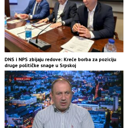
DNS i NPS zbijaju redove: Kreće borba za poziciju
druge političke snage u Srpskoj