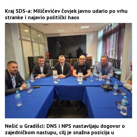
Kraj SDS-a: Miličevićev čovjek javno udario po vrhu
stranke i najavio politički haos
Nešić u Gradišci: DNS i NPS nastavljaju dogovor o
zajedničkom nastupu, cilj je snažna pozicija u