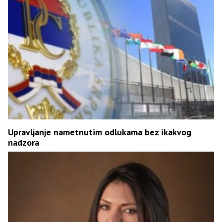
Upravljanje nametnutim odlukama bez ikakvog
nadzora