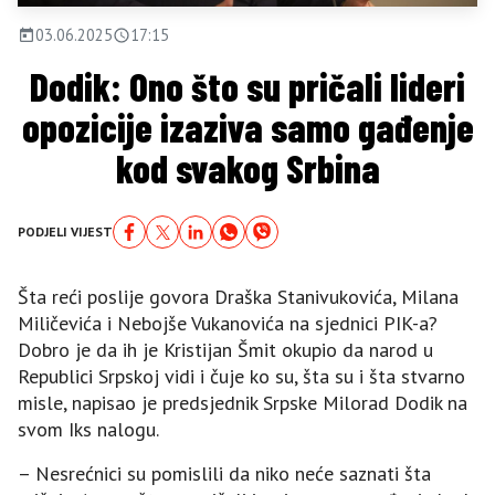
03.06.2025
17:15
Dodik: Ono što su pričali lideri
opozicije izaziva samo gađenje
kod svakog Srbina
PODJELI VIJEST
Šta reći poslije govora Draška Stanivukovića, Milana
Miličevića i Nebojše Vukanovića na sjednici PIK-a?
Dobro je da ih je Kristijan Šmit okupio da narod u
Republici Srpskoj vidi i čuje ko su, šta su i šta stvarno
misle, napisao je predsjednik Srpske Milorad Dodik na
svom Iks nalogu.
– Nesrećnici su pomislili da niko neće saznati šta